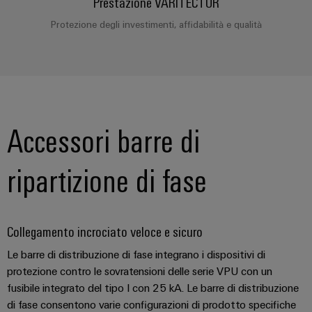
Prestazione VARITECTOR
e
reti
energetiche
Accessori
Protezione degli investimenti, affidabilità e qualità
moderne
Utensili
Trattamento
dell’acqua
Macchine
e
automatiche
delle
Stampanti
Accessori barre di
acque
industriali
reflue
Soluzioni
ripartizione di fase
Software
per
l’industria
Marcatori
dell’acqua
e
Collegamento incrociato veloce e sicuro
delle
Illuminazione
acque
industriale
Le barre di distribuzione di fase integrano i dispositivi di
reflue
protezione contro le sovratensioni delle serie VPU con un
Infrastruttura
Oil
fusibile integrato del tipo I con 25 kA. Le barre di distribuzione
del
&
di fase consentono varie configurazioni di prodotto specifiche