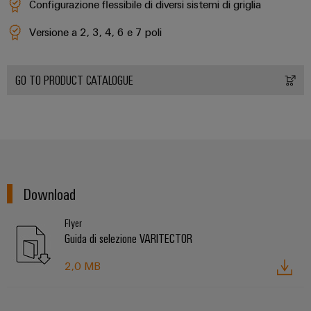
Configurazione flessibile di diversi sistemi di griglia
assemblati
personalizzati
Versione a 2, 3, 4, 6 e 7 poli
GO TO PRODUCT CATALOGUE
Nuovi
prodotti
Connettività
pratica per la
vostra
industria. Le
nostre
novità
Industrial
Download
Connectivity.
Flyer
Guida di selezione VARITECTOR
2,0 MB