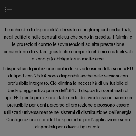
sfide
circuito
eventi
diventano
di
di
Nord
Rete commerciale
stampato
Servizio
tangibili
collegamento
Weidmüller
ovest
Digital
e
e
di
PUSH
le
Experience
Introduzione
connettori
consegna
Facts
Lombardia
Società
Le richieste di disponibilità dei sistemi negli impianti industriali,
soluzioni
IN
PCB
rapida
and
possono
negli edifici e nelle centrali elettriche sono in crescita. I fulmini e
KEY
Nord
essere
Microgriglie
Figures
le protezioni contro le sovratensioni ad alta prestazione
I vantaggi a colpo d’occhio
26
sperimentate.
Sistemi
est
Shop online
DC
consentono di evitare guasti che comporterebbero costi elevati
di
Sostenibilità
Centro
Consulenza
e sono già obbligatori in molte aree.
Centro
Uso flessibile
Edge
custodie
ALL
dati
e
I dispositivi di protezione contro le sovratensioni della serie VPU
Weidmüller
sud
SERVICES
computing
e
Soluzioni
ingegneria
di tipo I con 25 kA sono disponibili anche nelle versioni con
Academy
e
u-
componenti
Dati tecnici
digitale
Emilia
prefusibile integrato. Ciò elimina la necessità di un fusibile di
prodotti
OS
Human
Romagna
backup aggiuntivo prima dell’SPD. I dispositivi combinati di
per
Sistemi
Consulenza
centri
Resources
tipo I+II per la protezione dalle onde di sovratensione hanno un
Barre di ripartizione di fase
Industrial
di
dati
sulla
prefusibile per ogni percorso di protezione e possono essere
-
5G
inserimento
Compliance
connettività
utilizzati universalmente nei sistemi di distribuzione dell’energia.
Canale
efficienti,
cavi
Download
Configurazioni di prodotto specifiche per l'applicazione sono
affidabili
distributivo
Single
Sedi
Ingegneria
e
e
disponibili per i diversi tipi di rete.
Pair
digitale
scalabili
componenti
Distribution