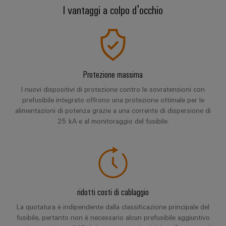
Informazioni
Servizio e supporto
Ethernet
I vantaggi a colpo d’occhio
Manager
Costruzione
sulla
Configuratore
Cavi
navale
gestione
Weidmüller
di
Soluzioni
e
Quadro
collegamento,
di
Sales
Servizi
certificati
elettrico
cavi
connessione
Business
per
complete
e
patch
Development
Orange
connettori
Protezione massima
per
campo
e
l'industria
Mag
PCB
I nuovi dispositivi di protezione contro le sovratensioni con
cavi
marittima
Connectivity
|
Cablaggio
prefusibile integrato offrono una protezione ottimale per le
Consulting
Servizi
alimentazioni di potenza grazie a una corrente di dispersione di
Device
Rivista
sul
Soluzioni
di
25 kA e al monitoraggio del fusibile.
manufacturers
per
campo
di
Macchine
laboratorio
Soluzioni
i
cablaggio
di
Configuratore
Device
clienti
del
connettività
Weidmüller
manufacturers
innovative
sistema
Supporto
Il
per
e
Costruzione
Transportation
dispositivi
nostro
ridotti costi di cablaggio
di
Supporto
intelligente
Management
Energia
Processo
migrazione
tecnico
La quotatura è indipendente dalla classificazione principale del
dell’armadio
eolica
fusibile, pertanto non è necessario alcun prefusibile aggiuntivo
PLC
Career