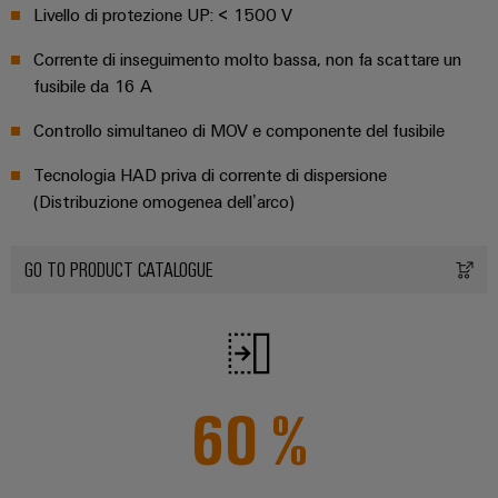
connettori
e
Livello di protezione UP: < 1500 V
elettrici
PCB
software
Soluzioni
Corrente di inseguimento molto bassa, non fa scattare un
per
Servizi
Comandi
fusibile da 16 A
le
per
sfide
Sistemi
Controllo simultaneo di MOV e componente del fusibile
connettori
della
I/O
costruzione
PCB
Tecnologia HAD priva di corrente di dispersione
di
quadri
Industrial
(Distribuzione omogenea dell’arco)
Produttore
elettrici
Ethernet
di
macchine
apparecchiature
GO TO PRODUCT CATALOGUE
Pannelli
Soluzioni
originali
touch
per
(OEM)
i
vari
Strumenti
settori
di
della
60
%
progettazione
macchina
e
e
dell’automazione
visualizzazione
di