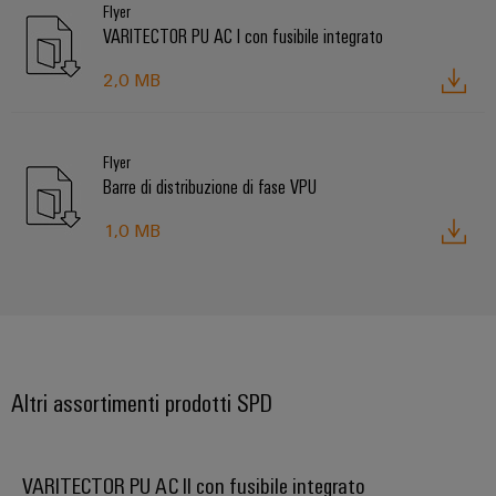
Flyer
VARITECTOR PU AC I con fusibile integrato
2,0 MB
Flyer
Configuratore
Barre di distribuzione di fase VPU
Weidmüller
Ingegneria
1,0 MB
digitale di
livello
successivo:
intuitiva,
semplice,
rapida
Altri assortimenti prodotti SPD
VARITECTOR PU AC II con fusibile integrato