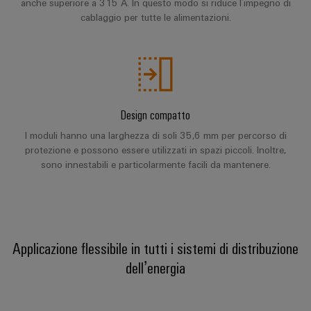
Energia
Conformità
anche superiore a 315 A. In questo modo si riduce l’impegno di
Misurazione
Eccellenza
operativa
cablaggio per tutte le alimentazioni.
Interfacce
ambientale
smart
nell'energia
di
dei
eolica
Le
Workplace
Webshop
servizio
prodotti
nostre
Energia
solutions
novità
Box
PSIRT
tradizionale
di
Overall
Il
Novità
Dati
Design compatto
futuro
Sistemi
distribuzione
Equipment
aziendali
per
tecnici
I moduli hanno una larghezza di soli 35,6 mm per percorso di
e
Efficiency
la
protezione e possono essere utilizzati in spazi piccoli. Inoltre,
Eventi
produzione
soluzioni
(OEE)
Cataloghi
sono innestabili e particolarmente facili da mantenere.
energetica
Componenti
e
prodotti
comprovata
Analitica
elettronici
fiere
tecnici
industriale
Fotovoltaico
Moduli
Trade
Sfruttare
Riparazioni
Automazione
relè
l'energia
Press
Applicazione flessibile in tutti i sistemi di distribuzione
e
decentrata
solare
e
News
ricambi
dell’energia
per
relè
il
Automazione
grado
Corsi
a
industriale
di