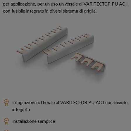
quadro
Gas
per applicazione, per un uso universale di VARITECTOR PU AC I
elettrico
Garantire
con fusibile integrato in diversi sistema di griglia.
la
sicurezza
di
Servizio
funzionamento
con
di
soluzioni
assemblaggio
in
rete
Guide
per
l'industria
per
di
morsettiere
processo
preassemblate
Custodie
modificate
Integrazione ottimale al VARITECTOR PU AC I con fusibile
e
integrato
dotate
Installazione semplice
Cavi