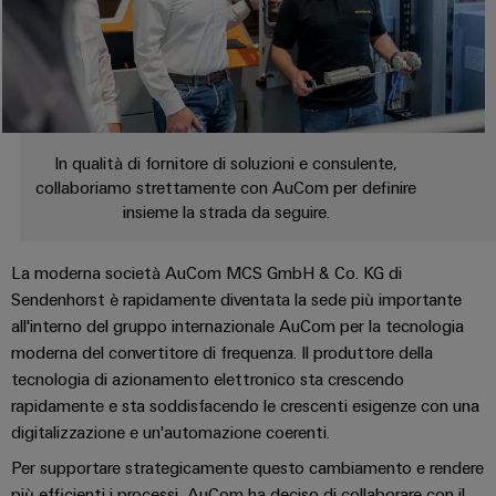
di
I
stato
efficacia
IoT
formazione
nostri
solido
delle
risorse
industriale
e
partner
Amplificatori
webinar
Idrogeno
Sicurezza
Distribuzione
di
L'idrogeno
industriale
isolamento
come
IIoT
e
tecnologia
In qualità di fornitore di soluzioni e consulente,
Opzioni
SOFTWARE
e
fondamentale
collaboriamo strettamente con AuCom per definire
trasduttori
di
per
di
rete
insieme la strada da seguire.
di
ordinamento
la
IIoT
del
transizione
misura
digitali
e
partner
energetica
La moderna società AuCom MCS GmbH & Co. KG di
automazione
di
Alimentatori
Sendenhorst è rapidamente diventata la sede più importante
eShop
Industria
automazione
all'interno del gruppo internazionale AuCom per la tecnologia
ferroviaria
Soluzioni
Custodie
Interfaccia
moderna del convertitore di frequenza. Il produttore della
Soluzioni
di
Trovate
per
OCI
tecnologia di azionamento elettronico sta crescendo
moderne
gestione
il
componenti
rapidamente e sta soddisfacendo le crescenti esigenze con una
e
Interfaccia
energetica
vostro
elettronici
digitali
digitalizzazione e un'automazione coerenti.
per
EDI
partner
Per supportare strategicamente questo cambiamento e rendere
una
Piattaforma
Protezione
di
mobilità
più efficienti i processi, AuCom ha deciso di collaborare con il