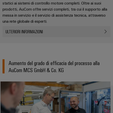
Energia
Conformità
Misurazione
Eccellenza
statici ai sistemi di controllo motore completi. Oltre ai suoi
operativa
Interfacce
ambientale
smart
prodotti, AuCom offre servizi completi, tra cui il supporto alla
nell'energia
di
dei
messa in servizio e il servizio di assistenza tecnica, attraverso
eolica
Le
Workplace
Webshop
servizio
prodotti
una rete globale di esperti.
nostre
Energia
solutions
novità
Box
PSIRT
ULTERIORI INFORMAZIONI
tradizionale
di
Overall
Il
Novità
Dati
futuro
Sistemi
distribuzione
Equipment
aziendali
per
tecnici
e
Efficiency
la
Eventi
produzione
soluzioni
(OEE)
Cataloghi
Aumento del grado di efficacia del processo alla
energetica
Componenti
e
prodotti
comprovata
Analitica
AuCom MCS GmbH & Co. KG
elettronici
fiere
tecnici
industriale
Fotovoltaico
Moduli
Trade
Sfruttare
Riparazioni
Automazione
relè
l'energia
Press
e
decentrata
solare
e
News
ricambi
per
relè
il
Automazione
grado
Corsi
a
industriale
di