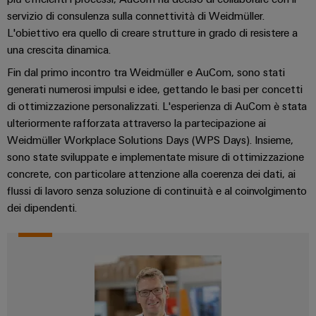
dei
da
rispettosa
soluzioni
ALL
servizio di consulenza sulla connettività di Weidmüller.
servizi
fulmini
del
SERVICES
per
L'obiettivo era quello di creare strutture in grado di resistere a
clima
industriali
e
l’IIoT
una crescita dinamica.
nel
easyConnect
sovratensioni
trasporto
e
Fin dal primo incontro tra Weidmüller e AuCom, sono stati
ferroviario
l’automazione
Power
Combiner
generati numerosi impulsi e idee, gettando le basi per concetti
Infrastrutture
Plant
di ottimizzazione personalizzati. L'esperienza di AuCom è stata
box
degli
ulteriormente rafforzata attraverso la partecipazione ai
Controller
per
edifici
Weidmüller Workplace Solutions Days (WPS Days). Insieme,
il
Soluzioni
sono state sviluppate e implementate misure di ottimizzazione
fotovoltaico
per
concrete, con particolare attenzione alla coerenza dei dati, ai
Device
i
flussi di lavoro senza soluzione di continuità e al coinvolgimento
Distributori
Manufacturer
requisiti
dei dipendenti.
bus
specifici
dell’infrastruttura
Morsetti
di
di
per
campo
costruzione
circuito
Costruzione
stampato
di
e
Automazione
quadri