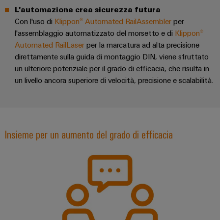
L'automazione crea sicurezza futura
Con l'uso di
Klippon® Automated RailAssembler
per
l'assemblaggio automatizzato del morsetto e di
Klippon®
Automated RailLaser
per la marcatura ad alta precisione
direttamente sulla guida di montaggio DIN, viene sfruttato
un ulteriore potenziale per il grado di efficacia, che risulta in
Configuratore
un livello ancora superiore di velocità, precisione e scalabilità.
Weidmüller
Ingegneria
digitale di
livello
successivo:
intuitiva,
Insieme per un aumento del grado di efficacia
semplice,
rapida