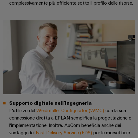
quadro
Gas
complessivamente più efficiente sotto il profilo delle risorse.
elettrico
Garantire
la
sicurezza
di
Servizio
funzionamento
con
di
soluzioni
assemblaggio
in
rete
Guide
per
l'industria
per
di
morsettiere
processo
preassemblate
Custodie
Supporto digitale nell’ingegneria
modificate
L'utilizzo del
Weidmüller Configurator (WMC)
con la sua
e
connessione diretta a EPLAN semplifica la progettazione e
dotate
l'implementazione. Inoltre, AuCom beneficia anche dei
vantaggi del
Fast Delivery Service (FDS)
per le morsettiere
Cavi