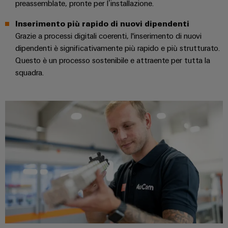
preassemblate, pronte per l’installazione.
assemblati
personalizzati
Inserimento più rapido di nuovi dipendenti
Grazie a processi digitali coerenti, l'inserimento di nuovi
dipendenti è significativamente più rapido e più strutturato.
Questo è un processo sostenibile e attraente per tutta la
Nuovi
squadra.
prodotti
Connettività
pratica per la
vostra
industria. Le
nostre
novità
Industrial
Connectivity.