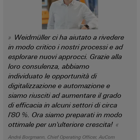
connettori
e
elettrici
PCB
software
Soluzioni
per
Servizi
Comandi
le
per
sfide
Sistemi
Weidmüller ci ha aiutato a rivedere
connettori
della
I/O
costruzione
in modo critico i nostri processi e ad
PCB
di
esplorare nuovi approcci. Grazie alla
quadri
Industrial
Produttore
elettrici
Ethernet
loro consulenza, abbiamo
di
macchine
individuato le opportunità di
apparecchiature
Pannelli
Soluzioni
originali
digitalizzazione e automazione e
touch
per
(OEM)
i
siamo riusciti ad aumentare il grado
vari
Strumenti
di efficacia in alcuni settori di circa
settori
di
della
l'80 %. Ora siamo preparati in modo
progettazione
macchina
e
ottimale per un'ulteriore crescita!
e
dell’automazione
visualizzazione
di
André Borgmann, Chief Operating Officer, AuCom