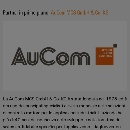
Informazioni
Ethernet
Manager
Costruzione
sulla
Configuratore
Cavi
Partner in primo piano:
AuCom MCS GmbH & Co. KG
navale
gestione
Weidmüller
di
Soluzioni
e
Quadro
collegamento,
di
Sales
Servizi
certificati
elettrico
cavi
connessione
Business
per
complete
e
patch
Development
Orange
connettori
per
campo
e
l'industria
Mag
PCB
cavi
marittima
Connectivity
|
Cablaggio
Consulting
Servizi
Device
Rivista
sul
Soluzioni
di
manufacturers
per
campo
di
Macchine
laboratorio
Soluzioni
i
cablaggio
di
Configuratore
Device
clienti
del
connettività
Weidmüller
manufacturers
innovative
sistema
La AuCom MCS GmbH & Co. KG è stata fondata nel 1978 ed è
Supporto
Il
per
e
Costruzione
Transportation
ora uno dei principali specialisti a livello mondiale nelle soluzioni
dispositivi
nostro
di
Supporto
intelligente
di controllo motore per le applicazioni industriali. L'azienda ha
Management
Energia
Processo
migrazione
tecnico
dell’armadio
più di 40 anni di esperienza nello sviluppo e nella fornitura di
eolica
PLC
sistemi affidabili e specifici per l'applicazione - dagli avviatori
Career