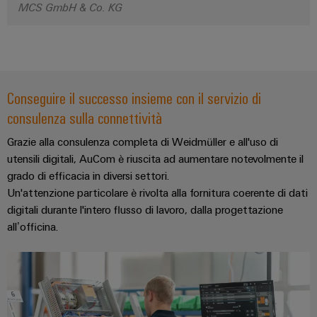
fabbrica
MCS GmbH & Co. KG
Misurazione
Stoccaggio
dell'energia
di
Weidmüller
energia
Industrial
Soluzioni
e
Conseguire il successo insieme con il servizio di
AI
prodotti
consulenza sulla connettività
per
Accesso
sistemi
Grazie alla consulenza completa di Weidmüller e all'uso di
remoto
di
utensili digitali, AuCom è riuscita ad aumentare notevolmente il
stoccaggio
Piattaforma
energetico
grado di efficacia in diversi settori.
(ESS)
dei
Un'attenzione particolare è rivolta alla fornitura coerente di dati
servizi
digitali durante l'intero flusso di lavoro, dalla progettazione
Trasmissione
all’officina.
industriali
e
easyConnect
distribuzione
Stabilità
e
sicurezza
Workplace
per