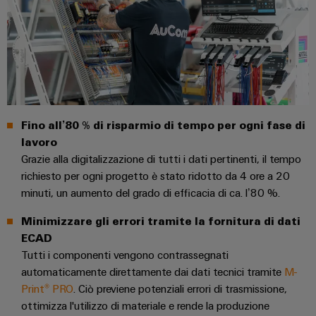
e
reti
energetiche
Accessori
moderne
Utensili
Trattamento
dell’acqua
Macchine
e
automatiche
delle
Fino all’80 % di risparmio di tempo per ogni fase di
Stampanti
acque
lavoro
industriali
reflue
Grazie alla digitalizzazione di tutti i dati pertinenti, il tempo
Soluzioni
Software
richiesto per ogni progetto è stato ridotto da 4 ore a 20
per
minuti, un aumento del grado di efficacia di ca. l’80 %.
l’industria
Marcatori
dell’acqua
e
Minimizzare gli errori tramite la fornitura di dati
delle
Illuminazione
ECAD
acque
industriale
Tutti i componenti vengono contrassegnati
reflue
automaticamente direttamente dai dati tecnici tramite
M-
Infrastruttura
Oil
Print® PRO
. Ciò previene potenziali errori di trasmissione,
del
&
ottimizza l'utilizzo di materiale e rende la produzione