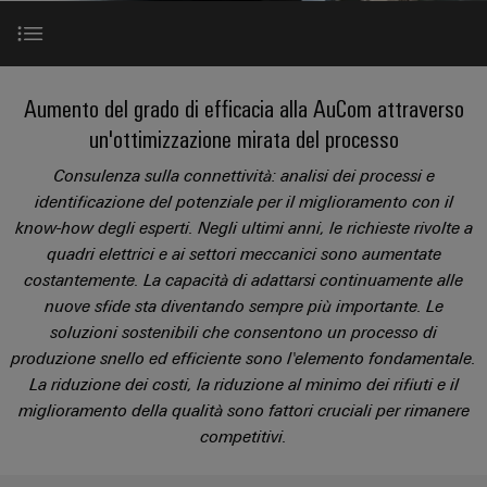
sfide
circuito
eventi
diventano
di
di
Nord
Rete commerciale
stampato
Servizio
tangibili
collegamento
Weidmüller
ovest
Digital
e
e
di
PUSH
le
Experience
Partner in primo piano
connettori
consegna
Facts
Lombardia
Aumento del grado di efficacia alla AuCom attraverso
Società
soluzioni
IN
PCB
rapida
and
possono
un'ottimizzazione mirata del processo
KEY
Nord
essere
Microgriglie
Figures
AuCom in fase di transizione
26
sperimentate.
Sistemi
est
Consulenza sulla connettività: analisi dei processi e
Shop online
DC
di
Sostenibilità
identificazione del potenziale per il miglioramento con il
Centro
Consulenza
Centro
Voce dell'Amministratore delegato
know-how degli esperti. Negli ultimi anni, le richieste rivolte a
Edge
custodie
ALL
dati
e
Weidmüller
sud
SERVICES
quadri elettrici e ai settori meccanici sono aumentate
computing
e
Soluzioni
ingegneria
Academy
costantemente. La capacità di adattarsi continuamente alle
e
u-
componenti
Successi alla AuCom
digitale
Emilia
prodotti
nuove sfide sta diventando sempre più importante. Le
OS
Human
Romagna
per
Sistemi
soluzioni sostenibili che consentono un processo di
Consulenza
centri
Resources
Contatto degli esperti
produzione snello ed efficiente sono l'elemento fondamentale.
Industrial
di
dati
sulla
La riduzione dei costi, la riduzione al minimo dei rifiuti e il
-
5G
inserimento
Compliance
connettività
Canale
efficienti,
miglioramento della qualità sono fattori cruciali per rimanere
cavi
Il complemento perfetto
affidabili
distributivo
Single
competitivi.
Sedi
Ingegneria
e
e
Pair
digitale
scalabili
componenti
Distribution