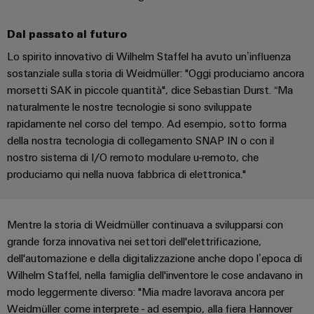
dei
da
rispettosa
soluzioni
ALL
servizi
fulmini
del
SERVICES
per
Dal passato al futuro
clima
industriali
e
l’IIoT
nel
Lo spirito innovativo di Wilhelm Staffel ha avuto un’influenza
easyConnect
sovratensioni
trasporto
e
sostanziale sulla storia di Weidmüller: "Oggi produciamo ancora
ferroviario
l’automazione
Power
Combiner
morsetti SAK in piccole quantità", dice Sebastian Durst. “Ma
Infrastrutture
Plant
box
naturalmente le nostre tecnologie si sono sviluppate
degli
rapidamente nel corso del tempo. Ad esempio, sotto forma
Controller
per
edifici
della nostra tecnologia di collegamento SNAP IN o con il
il
Soluzioni
nostro sistema di I/O remoto modulare u-remoto, che
fotovoltaico
per
produciamo qui nella nuova fabbrica di elettronica."
Device
i
Distributori
Manufacturer
requisiti
bus
specifici
dell’infrastruttura
Morsetti
Mentre la storia di Weidmüller continuava a svilupparsi con
di
di
grande forza innovativa nei settori dell'elettrificazione,
per
campo
costruzione
dell'automazione e della digitalizzazione anche dopo l’epoca di
circuito
Costruzione
Wilhelm Staffel, nella famiglia dell'inventore le cose andavano in
stampato
modo leggermente diverso: "Mia madre lavorava ancora per
di
e
Automazione
Weidmüller come interprete - ad esempio, alla fiera Hannover
quadri