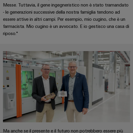
connettori
e
Messe. Tuttavia, il gene ingegneristico non è stato tramandato
elettrici
PCB
software
- le generazioni successive della nostra famiglia tendono ad
Soluzioni
essere attive in altri campi. Per esempio, mio cugino, che è un
per
Servizi
Comandi
le
farmacista. Mio cugino è un avvocato. E io gestisco una casa di
per
sfide
riposo."
Sistemi
connettori
della
I/O
costruzione
PCB
di
quadri
Industrial
Produttore
elettrici
Ethernet
di
macchine
apparecchiature
Pannelli
Soluzioni
originali
touch
per
(OEM)
i
vari
Strumenti
settori
di
della
progettazione
macchina
e
e
dell’automazione
visualizzazione
di
Ma anche se il presente e il futuro non potrebbero essere più