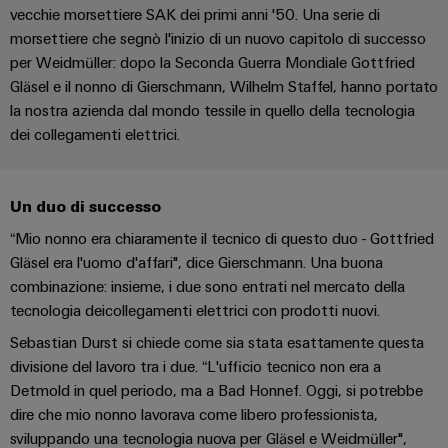
Energia
Conformità
Misurazione
Eccellenza
vecchie morsettiere SAK dei primi anni '50. Una serie di
operativa
Interfacce
ambientale
smart
morsettiere che segnò l'inizio di un nuovo capitolo di successo
nell'energia
di
dei
per Weidmüller: dopo la Seconda Guerra Mondiale Gottfried
eolica
Le
Workplace
Webshop
servizio
prodotti
Gläsel e il nonno di Gierschmann, Wilhelm Staffel, hanno portato
nostre
Energia
solutions
la nostra azienda dal mondo tessile in quello della tecnologia
novità
Box
PSIRT
tradizionale
dei collegamenti elettrici.
di
Overall
Il
Novità
Dati
futuro
Sistemi
distribuzione
Equipment
aziendali
per
tecnici
e
Efficiency
Un duo di successo
la
Eventi
produzione
soluzioni
(OEE)
Cataloghi
“Mio nonno era chiaramente il tecnico di questo duo - Gottfried
energetica
Componenti
e
prodotti
Gläsel era l'uomo d'affari", dice Gierschmann. Una buona
comprovata
Analitica
elettronici
fiere
tecnici
combinazione: insieme, i due sono entrati nel mercato della
industriale
Fotovoltaico
tecnologia deicollegamenti elettrici con prodotti nuovi.
Moduli
Trade
Sfruttare
Riparazioni
Automazione
Sebastian Durst si chiede come sia stata esattamente questa
relè
l'energia
Press
e
decentrata
solare
divisione del lavoro tra i due. “L'ufficio tecnico non era a
e
News
ricambi
per
Detmold in quel periodo, ma a Bad Honnef. Oggi, si potrebbe
relè
il
Automazione
dire che mio nonno lavorava come libero professionista,
grado
Corsi
a
industriale
sviluppando una tecnologia nuova per Gläsel e Weidmüller",
di