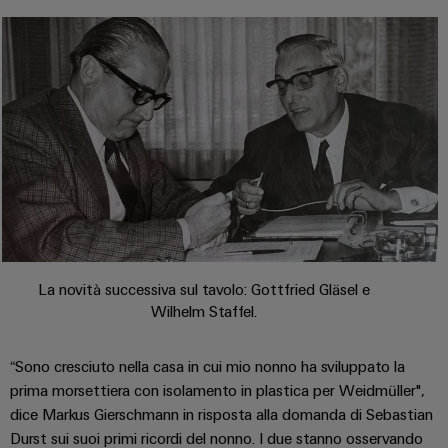
Informazioni
Ethernet
Manager
Costruzione
sulla
Configuratore
Cavi
navale
gestione
Weidmüller
di
Soluzioni
e
Quadro
collegamento,
di
Sales
Servizi
certificati
elettrico
cavi
connessione
Business
per
complete
e
patch
Development
Orange
connettori
per
campo
e
l'industria
Mag
PCB
cavi
marittima
Connectivity
|
Cablaggio
Consulting
Servizi
Device
Rivista
sul
Soluzioni
di
manufacturers
per
campo
di
Macchine
laboratorio
Soluzioni
i
cablaggio
La novità successiva sul tavolo: Gottfried Gläsel e
di
Configuratore
Device
clienti
del
connettività
Wilhelm Staffel.
Weidmüller
manufacturers
innovative
sistema
Supporto
Il
per
e
Costruzione
Transportation
“Sono cresciuto nella casa in cui mio nonno ha sviluppato la
dispositivi
nostro
di
Supporto
intelligente
prima morsettiera con isolamento in plastica per Weidmüller",
Management
Energia
Processo
migrazione
tecnico
dell’armadio
dice Markus Gierschmann in risposta alla domanda di Sebastian
eolica
PLC
Career
Durst sui suoi primi ricordi del nonno. I due stanno osservando