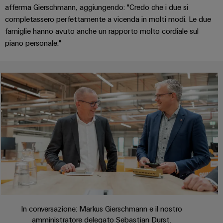
di
I
stato
efficacia
afferma Gierschmann, aggiungendo: "Credo che i due si
IoT
formazione
nostri
solido
delle
completassero perfettamente a vicenda in molti modi. Le due
risorse
industriale
e
partner
famiglie hanno avuto anche un rapporto molto cordiale sul
Amplificatori
webinar
Idrogeno
piano personale."
Sicurezza
Distribuzione
di
L'idrogeno
industriale
isolamento
come
IIoT
e
tecnologia
Opzioni
SOFTWARE
e
fondamentale
trasduttori
di
per
di
rete
di
ordinamento
la
IIoT
del
transizione
misura
digitali
e
partner
energetica
automazione
di
Alimentatori
eShop
Industria
automazione
ferroviaria
Soluzioni
Custodie
Interfaccia
Soluzioni
di
Trovate
per
OCI
moderne
gestione
il
componenti
e
Interfaccia
energetica
vostro
elettronici
digitali
per
EDI
partner
In conversazione: Markus Gierschmann e il nostro
una
Piattaforma
Protezione
di
amministratore delegato Sebastian Durst.
mobilità