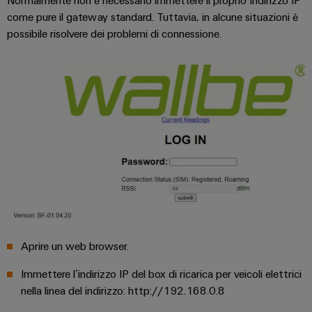
Normalmente non è necessario immettere il proprio Indirizzo IP
fabbrica
Misurazione
come pure il gateway standard. Tuttavia, in alcune situazioni è
Stoccaggio
dell'energia
possibile risolvere dei problemi di connessione.
di
Weidmüller
energia
Industrial
Soluzioni
e
AI
prodotti
per
Accesso
sistemi
remoto
di
stoccaggio
Piattaforma
energetico
(ESS)
dei
servizi
Trasmissione
industriali
e
easyConnect
distribuzione
Aprire un web browser.
Stabilità
Immettere l’indirizzo IP del box di ricarica per veicoli elettrici
e
sicurezza
nella linea del indirizzo: http://192.168.0.8
Workplace
per