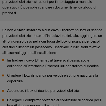
Informazioni
Ethernet
per veicoli elettrici (istruzioni per il montaggio e manuale
Manager
Costruzione
sulla
Configuratore
Cavi
operativo). È possibile scaricare i documenti nel catalogo di
navale
gestione
Weidmüller
prodotti.
di
Soluzioni
e
Quadro
collegamento,
di
Sales
Servizi
certificati
elettrico
cavi
connessione
Business
per
Se non è stato installato alcun cavo Ethernet nel box di ricarica
complete
e
patch
Development
Orange
connettori
per
per veicoli elettrici durante l’installazione iniziale, aggiungere un
campo
e
l'industria
Mag
PCB
altro ingresso cavo nella custodia del box di ricarica per veicoli
cavi
marittima
Connectivity
|
Cablaggio
elettrici e inserire un passacavo. Osservare le istruzioni relative
Consulting
Servizi
Device
all’assemblaggio e all’installazione.
Rivista
sul
Soluzioni
di
manufacturers
per
campo
di
Macchine
Instradare il cavo Ethernet attraverso il passacavo e
laboratorio
Soluzioni
i
collegarlo all’interfaccia Ethernet sul controllore di ricarica.
cablaggio
di
Configuratore
Device
clienti
del
connettività
Weidmüller
Chiudere il box di ricarica per veicoli elettrici e riavvitare la
manufacturers
innovative
sistema
Supporto
copertura.
Il
per
e
Costruzione
Transportation
dispositivi
nostro
Accendere il box di ricarica per veicoli elettrici.
di
Supporto
intelligente
Management
Energia
Processo
migrazione
tecnico
dell’armadio
Collegare il computer portatile al controllore di ricarica per il
eolica
PLC
Career
box di ricarica per veicoli elettrici.