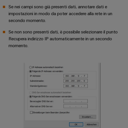
dei
da
rispettosa
soluzioni
ALL
Se nei campi sono già presenti dati, annotare dati e
servizi
fulmini
del
SERVICES
per
impostazioni in modo da poter accedere alla rete in un
clima
industriali
e
l’IIoT
nel
secondo momento.
easyConnect
sovratensioni
trasporto
e
ferroviario
Se non sono presenti dati, è possibile selezionare il punto
l’automazione
Power
Combiner
Recupera indirizzo IP automaticamente in un secondo
Infrastrutture
Plant
box
momento.
degli
Controller
per
edifici
il
Soluzioni
fotovoltaico
per
Device
i
Distributori
Manufacturer
requisiti
bus
specifici
dell’infrastruttura
Morsetti
di
di
per
campo
costruzione
circuito
Costruzione
stampato
di
e
Automazione
quadri