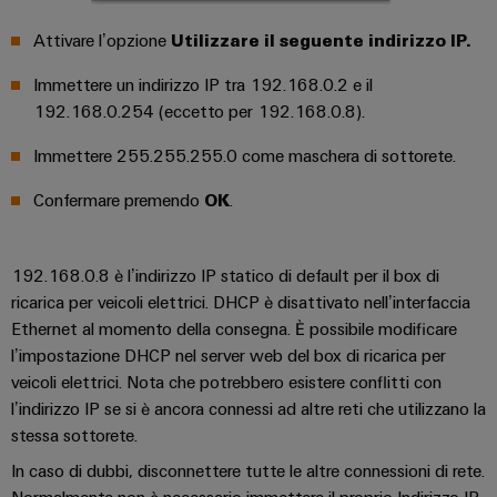
connettori
e
elettrici
PCB
software
Attivare l’opzione
Utilizzare il seguente indirizzo IP.
Soluzioni
per
Servizi
Comandi
Immettere un indirizzo IP tra 192.168.0.2 e il
le
per
192.168.0.254 (eccetto per 192.168.0.8).
sfide
Sistemi
connettori
della
I/O
Immettere 255.255.255.0 come maschera di sottorete.
costruzione
PCB
di
quadri
Industrial
Confermare premendo
OK
.
Produttore
elettrici
Ethernet
di
macchine
apparecchiature
Pannelli
192.168.0.8 è l’indirizzo IP statico di default per il box di
Soluzioni
originali
ricarica per veicoli elettrici. DHCP è disattivato nell’interfaccia
touch
per
(OEM)
Ethernet al momento della consegna. È possibile modificare
i
vari
Strumenti
l’impostazione DHCP nel server web del box di ricarica per
settori
di
veicoli elettrici. Nota che potrebbero esistere conflitti con
della
progettazione
l’indirizzo IP se si è ancora connessi ad altre reti che utilizzano la
macchina
e
stessa sottorete.
e
dell’automazione
visualizzazione
In caso di dubbi, disconnettere tutte le altre connessioni di rete.
di