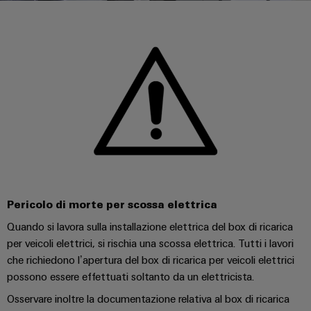
sfide
circuito
eventi
diventano
di
di
Nord
Rete commerciale
stampato
Servizio
tangibili
collegamento
Weidmüller
ovest
Digital
e
e
di
PUSH
le
Experience
connettori
consegna
Facts
Lombardia
Società
soluzioni
IN
PCB
rapida
and
possono
KEY
Nord
essere
Microgriglie
Figures
26
sperimentate.
Sistemi
est
Shop online
DC
di
Sostenibilità
Centro
Consulenza
Centro
Edge
custodie
ALL
dati
e
Weidmüller
sud
SERVICES
computing
e
Soluzioni
ingegneria
Academy
e
u-
componenti
digitale
Emilia
prodotti
OS
Pericolo di morte per scossa elettrica
Human
Romagna
per
Sistemi
Consulenza
centri
Resources
Quando si lavora sulla installazione elettrica del box di ricarica
Industrial
di
dati
sulla
per veicoli elettrici, si rischia una scossa elettrica. Tutti i lavori
-
5G
inserimento
Compliance
connettività
Canale
che richiedono l’apertura del box di ricarica per veicoli elettrici
efficienti,
cavi
affidabili
distributivo
possono essere effettuati soltanto da un elettricista.
Single
Sedi
Ingegneria
e
e
Pair
Osservare inoltre la documentazione relativa al box di ricarica
digitale
scalabili
componenti
Distribution