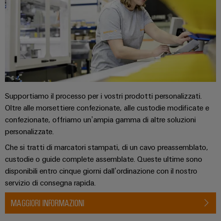
Informazioni
Ethernet
Manager
Costruzione
sulla
Configuratore
Cavi
navale
gestione
Weidmüller
di
Soluzioni
e
Quadro
collegamento,
di
Sales
Servizi
certificati
elettrico
cavi
connessione
Business
per
complete
e
patch
Development
Orange
connettori
per
campo
e
l'industria
Mag
PCB
cavi
marittima
Connectivity
Supportiamo il processo per i vostri prodotti personalizzati.
|
Cablaggio
Consulting
Servizi
Oltre alle morsettiere confezionate, alle custodie modificate e
Device
Rivista
sul
Soluzioni
di
confezionate, offriamo un’ampia gamma di altre soluzioni
manufacturers
per
campo
di
Macchine
laboratorio
personalizzate.
Soluzioni
i
cablaggio
di
Configuratore
Device
Che si tratti di marcatori stampati, di un cavo preassemblato,
clienti
del
connettività
Weidmüller
manufacturers
custodie o guide complete assemblate. Queste ultime sono
innovative
sistema
Supporto
Il
disponibili entro cinque giorni dall’ordinazione con il nostro
per
e
Costruzione
Transportation
dispositivi
nostro
servizio di consegna rapida.
di
Supporto
intelligente
Management
Energia
Processo
migrazione
tecnico
MAGGIORI INFORMAZIONI
dell’armadio
eolica
PLC
Career