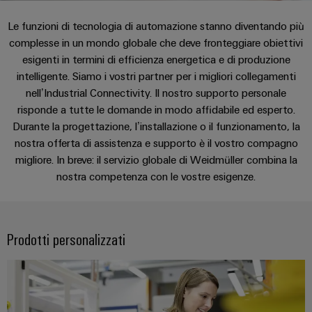
sfide
circuito
eventi
diventano
di
di
Nord
Rete commerciale
Le funzioni di tecnologia di automazione stanno diventando più
stampato
Servizio
tangibili
collegamento
Weidmüller
ovest
Digital
e
complesse in un mondo globale che deve fronteggiare obiettivi
e
di
PUSH
le
esigenti in termini di efficienza energetica e di produzione
Experience
connettori
consegna
Facts
Lombardia
Società
soluzioni
IN
intelligente. Siamo i vostri partner per i migliori collegamenti
PCB
rapida
and
possono
KEY
nell’Industrial Connectivity. Il nostro supporto personale
Nord
essere
Microgriglie
Figures
26
sperimentate.
risponde a tutte le domande in modo affidabile ed esperto.
Sistemi
est
Shop online
DC
Durante la progettazione, l’installazione o il funzionamento, la
di
Sostenibilità
Centro
Consulenza
Centro
nostra offerta di assistenza e supporto è il vostro compagno
Edge
custodie
ALL
dati
e
Weidmüller
sud
migliore. In breve: il servizio globale di Weidmüller combina la
SERVICES
computing
e
Soluzioni
ingegneria
Academy
nostra competenza con le vostre esigenze.
e
u-
componenti
digitale
Emilia
prodotti
OS
Human
Romagna
per
Sistemi
Consulenza
centri
Resources
Industrial
di
dati
sulla
Prodotti personalizzati
-
5G
inserimento
Compliance
connettività
Canale
efficienti,
cavi
affidabili
distributivo
Single
Sedi
Ingegneria
e
e
Pair
digitale
scalabili
componenti
Distribution