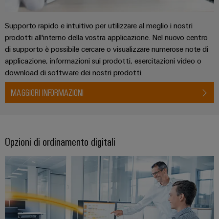
dei
da
rispettosa
soluzioni
ALL
servizi
fulmini
del
SERVICES
per
clima
Supporto rapido e intuitivo per utilizzare al meglio i nostri
industriali
e
l’IIoT
nel
prodotti all'interno della vostra applicazione. Nel nuovo centro
easyConnect
sovratensioni
trasporto
e
di supporto è possibile cercare o visualizzare numerose note di
ferroviario
l’automazione
Power
applicazione, informazioni sui prodotti, esercitazioni video o
Combiner
Infrastrutture
download di software dei nostri prodotti.
Plant
box
degli
Controller
per
MAGGIORI INFORMAZIONI
edifici
il
Soluzioni
fotovoltaico
per
Device
i
Distributori
Manufacturer
requisiti
Opzioni di ordinamento digitali
bus
specifici
dell’infrastruttura
Morsetti
di
di
per
campo
costruzione
circuito
Costruzione
stampato
di
e
Automazione
quadri