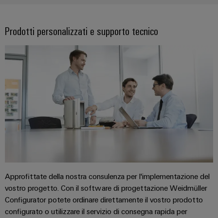
Energia
Conformità
Misurazione
Eccellenza
operativa
Interfacce
ambientale
smart
nell'energia
di
dei
Prodotti personalizzati e supporto tecnico
eolica
Le
Workplace
Webshop
servizio
prodotti
nostre
Energia
solutions
novità
Box
PSIRT
tradizionale
di
Overall
Il
Novità
Dati
futuro
Sistemi
distribuzione
Equipment
aziendali
per
tecnici
e
Efficiency
la
Eventi
produzione
soluzioni
(OEE)
Cataloghi
energetica
Componenti
e
prodotti
comprovata
Analitica
elettronici
fiere
tecnici
industriale
Fotovoltaico
Moduli
Trade
Sfruttare
Riparazioni
Automazione
relè
l'energia
Press
e
Approfittate della nostra consulenza per l'implementazione del
decentrata
solare
e
News
ricambi
per
vostro progetto. Con il software di progettazione Weidmüller
relè
il
Automazione
Configurator potete ordinare direttamente il vostro prodotto
grado
Corsi
a
industriale
configurato o utilizzare il servizio di consegna rapida per
di