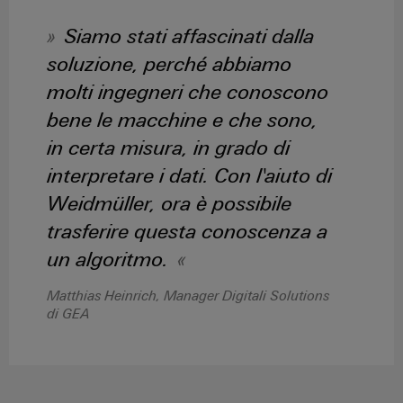
assemblati
Siamo stati affascinati dalla
personalizzati
soluzione, perché abbiamo
molti ingegneri che conoscono
Nuovi
bene le macchine e che sono,
prodotti
in certa misura, in grado di
Connettività
pratica per la
interpretare i dati. Con l'aiuto di
vostra
industria. Le
Weidmüller, ora è possibile
nostre
novità
trasferire questa conoscenza a
Industrial
Connectivity.
un algoritmo.
Matthias Heinrich, Manager Digitali Solutions
di GEA