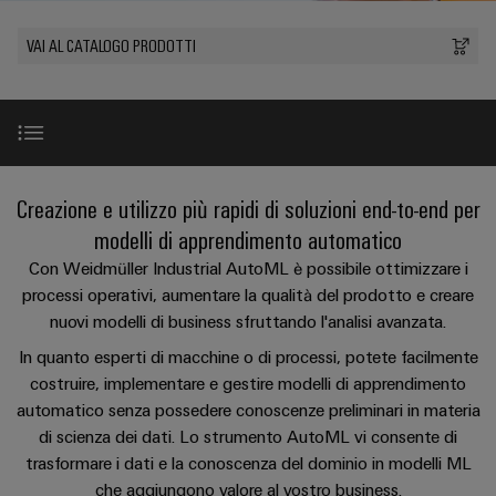
sfide
circuito
eventi
diventano
di
di
Nord
Rete commerciale
stampato
Servizio
VAI AL CATALOGO PRODOTTI
tangibili
collegamento
Weidmüller
ovest
Digital
e
e
di
PUSH
le
Experience
connettori
consegna
Facts
Lombardia
Società
soluzioni
IN
PCB
rapida
and
possono
KEY
Nord
essere
Microgriglie
Figures
26
sperimentate.
Sistemi
est
Shop online
DC
I vantaggi di Weidmüller Industrial AI
Creazione e utilizzo più rapidi di soluzioni end-to-end per
di
Sostenibilità
Centro
Consulenza
Centro
Edge
custodie
modelli di apprendimento automatico
ALL
dati
e
Weidmüller
sud
SERVICES
computing
e
Compressori BOGE
Con Weidmüller Industrial AutoML è possibile ottimizzare i
Soluzioni
ingegneria
Academy
e
u-
componenti
processi operativi, aumentare la qualità del prodotto e creare
digitale
Emilia
prodotti
OS
nuovi modelli di business sfruttando l'analisi avanzata.
Human
Romagna
I nostri moduli e le caratteristiche di prodotto del sof
per
Sistemi
Consulenza
centri
Resources
In quanto esperti di macchine o di processi, potete facilmente
Industrial
di
dati
sulla
costruire, implementare e gestire modelli di apprendimento
-
5G
inserimento
Weidmüller Industrial AutoML in uso
Compliance
connettività
automatico senza possedere conoscenze preliminari in materia
Canale
efficienti,
cavi
di scienza dei dati. Lo strumento AutoML vi consente di
affidabili
distributivo
Single
Sedi
Ingegneria
e
e
IA Chatbot u-mation
trasformare i dati e la conoscenza del dominio in modelli ML
New
Pair
digitale
scalabili
componenti
Distribution
che aggiungono valore al vostro business.