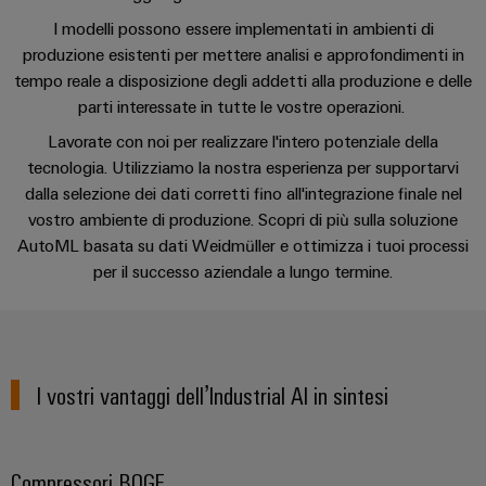
Informazioni
Ethernet
Manager
Costruzione
sulla
Configuratore
I modelli possono essere implementati in ambienti di
Cavi
Compressori BOGE
navale
produzione esistenti per mettere analisi e approfondimenti in
gestione
Weidmüller
di
Soluzioni
tempo reale a disposizione degli addetti alla produzione e delle
e
Quadro
collegamento,
Servizio e supporto
di
Sales
Servizi
parti interessate in tutte le vostre operazioni. ​
certificati
elettrico
cavi
connessione
Business
per
complete
e
Lavorate con noi per realizzare l'intero potenziale della
patch
Development
Orange
connettori
per
tecnologia. Utilizziamo la nostra esperienza per supportarvi
campo
e
l'industria
Mag
PCB
dalla selezione dei dati corretti fino all'integrazione finale nel
cavi
marittima
Connectivity
|
Cablaggio
vostro ambiente di produzione. Scopri di più sulla soluzione
Consulting
Servizi
Device
Rivista
sul
AutoML basata su dati Weidmüller e ottimizza i tuoi processi
Soluzioni
di
manufacturers
per
campo
per il successo aziendale a lungo termine.
di
Macchine
laboratorio
Soluzioni
i
cablaggio
di
Configuratore
Device
clienti
del
connettività
Weidmüller
manufacturers
innovative
sistema
Supporto
Il
per
e
I vostri vantaggi dell’Industrial AI in sintesi
Costruzione
Transportation
dispositivi
nostro
di
Supporto
intelligente
Management
Energia
Processo
migrazione
tecnico
dell’armadio
eolica
PLC
Career
Compressori BOGE