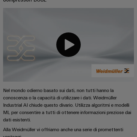
Energia
Conformità
Misurazione
Eccellenza
operativa
Interfacce
ambientale
smart
nell'energia
di
dei
eolica
Le
Workplace
Webshop
servizio
prodotti
nostre
Energia
solutions
novità
Box
PSIRT
tradizionale
di
Overall
Il
Novità
Dati
futuro
Sistemi
distribuzione
Equipment
aziendali
per
tecnici
e
Efficiency
la
Eventi
produzione
soluzioni
(OEE)
Cataloghi
energetica
Componenti
e
prodotti
comprovata
Analitica
elettronici
fiere
tecnici
industriale
Nel mondo odierno basato sui dati, non tutti hanno la
Fotovoltaico
Moduli
conoscenza o la capacità di utilizzare i dati. Weidmüller
Trade
Sfruttare
Riparazioni
Automazione
Industrial AI chiude questo divario. Utilizza algoritmi e modelli
relè
l'energia
Press
e
decentrata
solare
ML per consentire a tutti di ottenere informazioni preziose dai
e
News
ricambi
per
dati esistenti.
relè
il
Automazione
grado
Corsi
a
Alla Weidmüller vi offriamo anche una serie di promettenti
industriale
di
vantaggi: