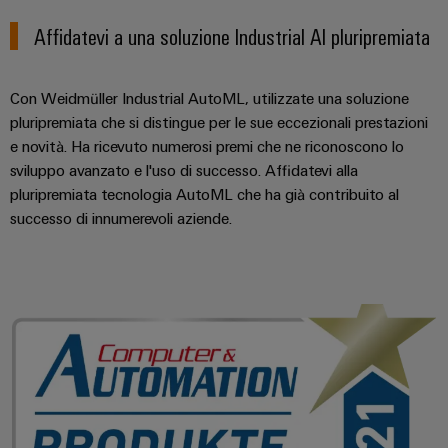
Affidatevi a una soluzione Industrial AI pluripremiata
Con Weidmüller Industrial AutoML, utilizzate una soluzione
pluripremiata che si distingue per le sue eccezionali prestazioni
e novità. Ha ricevuto numerosi premi che ne riconoscono lo
Configuratore
sviluppo avanzato e l'uso di successo. Affidatevi alla
Weidmüller
pluripremiata tecnologia AutoML che ha già contribuito al
Ingegneria
digitale di
successo di innumerevoli aziende.
livello
successivo:
intuitiva,
semplice,
rapida
Product of the year 2021