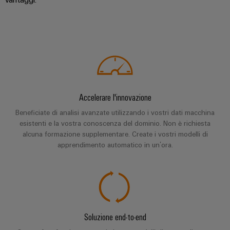
di
I
stato
efficacia
IoT
formazione
nostri
solido
delle
risorse
industriale
e
partner
Amplificatori
webinar
Idrogeno
Sicurezza
Distribuzione
di
L'idrogeno
industriale
isolamento
come
IIoT
e
tecnologia
Opzioni
SOFTWARE
e
fondamentale
trasduttori
di
per
di
rete
Accelerare l'innovazione
di
ordinamento
la
IIoT
del
Beneficiate di analisi avanzate utilizzando i vostri dati macchina
transizione
misura
digitali
e
partner
esistenti e la vostra conoscenza del dominio. Non è richiesta
energetica
alcuna formazione supplementare. Create i vostri modelli di
automazione
di
Alimentatori
eShop
Industria
apprendimento automatico in un’ora.
automazione
ferroviaria
Soluzioni
Custodie
Interfaccia
Soluzioni
di
Trovate
per
OCI
moderne
gestione
il
componenti
e
Interfaccia
energetica
vostro
elettronici
digitali
per
EDI
partner
Soluzione end-to-end
una
Piattaforma
Protezione
di
mobilità