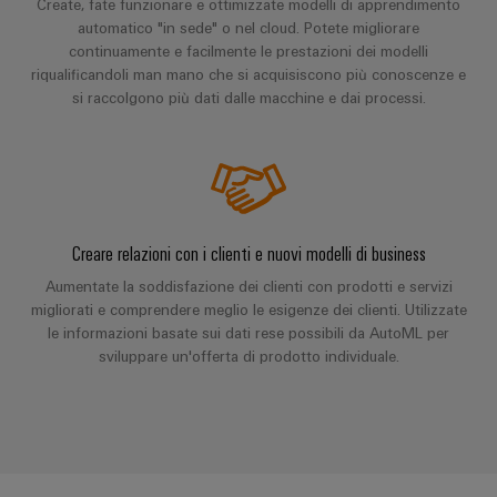
dei
Create, fate funzionare e ottimizzate modelli di apprendimento
da
rispettosa
soluzioni
ALL
automatico "in sede" o nel cloud. Potete migliorare
servizi
fulmini
del
SERVICES
per
continuamente e facilmente le prestazioni dei modelli
clima
industriali
e
l’IIoT
riqualificandoli man mano che si acquisiscono più conoscenze e
nel
easyConnect
sovratensioni
si raccolgono più dati dalle macchine e dai processi.
trasporto
e
ferroviario
l’automazione
Power
Combiner
Infrastrutture
Plant
box
degli
Controller
per
edifici
il
Soluzioni
Creare relazioni con i clienti e nuovi modelli di business
fotovoltaico
per
Device
Aumentate la soddisfazione dei clienti con prodotti e servizi
i
Distributori
Manufacturer
requisiti
migliorati e comprendere meglio le esigenze dei clienti. Utilizzate
bus
specifici
le informazioni basate sui dati rese possibili da AutoML per
dell’infrastruttura
Morsetti
sviluppare un'offerta di prodotto individuale.
di
di
per
campo
costruzione
circuito
Costruzione
stampato
di
e
Automazione
quadri