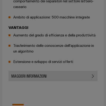
quadro
comportamento dei separatori nel settore lattiero-
Gas
caseario
elettrico
Garantire
la
sicurezza
Ambito di applicazione: 500 macchine integrate
di
Servizio
funzionamento
VANTAGGI
con
di
soluzioni
Aumento del grado di efficienza e della produttività
assemblaggio
in
rete
Trasferimento delle conoscenze dell'applicazione in
Guide
per
un algoritmo
l'industria
per
di
morsettiere
Estensione e sviluppo di servizi offerti
processo
preassemblate
Custodie
MAGGIORI INFORMAZIONI
modificate
e
dotate
Cavi