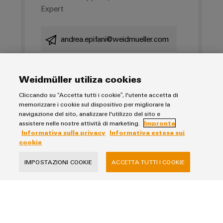
Expert
andrea.epifani@weidmueller.com
Weidmüller utiliza cookies
Cliccando su “Accetta tutti i cookie”, l'utente accetta di
memorizzare i cookie sul dispositivo per migliorare la
navigazione del sito, analizzare l'utilizzo del sito e
assistere nelle nostre attività di marketing.
Impronta
Informativa sulla privacy
Informativa estesa sui
cookie
IMPOSTAZIONI COOKIE
ACCETTA TUTTI I COOKIE
Informativa sulla privacy
Impronta
Informativa estesa sui cookie