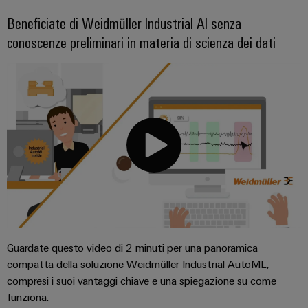
connettori
e
elettrici
PCB
Beneficiate di Weidmüller Industrial AI senza
software
Soluzioni
conoscenze preliminari in materia di scienza dei dati
per
Servizi
Comandi
le
per
sfide
Sistemi
connettori
della
I/O
costruzione
PCB
di
quadri
Industrial
Produttore
elettrici
Ethernet
di
macchine
apparecchiature
Pannelli
Soluzioni
originali
touch
per
(OEM)
i
vari
Strumenti
settori
di
della
Guardate questo video di 2 minuti per una panoramica
progettazione
macchina
compatta della soluzione Weidmüller Industrial AutoML,
e
e
compresi i suoi vantaggi chiave e una spiegazione su come
dell’automazione
visualizzazione
di
funziona.