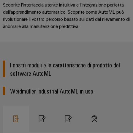
fabbrica
Misurazione
Scoprite l'interfaccia utente intuitiva e l'integrazione perfetta
Stoccaggio
dell'apprendimento automatico. Scoprite come AutoML può
dell'energia
di
rivoluzionare il vostro percorso basato sui dati dal rilevamento di
Weidmüller
anomalie alla manutenzione predittiva.
energia
Industrial
Soluzioni
e
AI
prodotti
per
Accesso
sistemi
remoto
di
I nostri moduli e le caratteristiche di prodotto del
stoccaggio
software AutoML
Piattaforma
energetico
(ESS)
dei
servizi
Weidmüller Industrial AutoML in uso
Trasmissione
industriali
e
easyConnect
distribuzione
Stabilità
e
sicurezza
Workplace
per