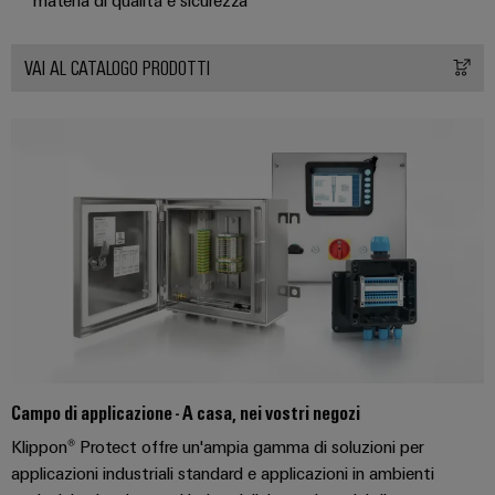
connettori
e
elettrici
PCB
software
Soluzioni
VAI AL CATALOGO PRODOTTI
per
Servizi
Comandi
le
per
sfide
Sistemi
connettori
della
I/O
costruzione
PCB
di
quadri
Industrial
Produttore
elettrici
Ethernet
di
macchine
apparecchiature
Pannelli
Soluzioni
originali
touch
per
(OEM)
i
vari
Strumenti
settori
di
della
progettazione
Campo di applicazione - A casa, nei vostri negozi
macchina
e
e
Klippon® Protect offre un'ampia gamma di soluzioni per
dell’automazione
visualizzazione
applicazioni industriali standard e applicazioni in ambienti
di