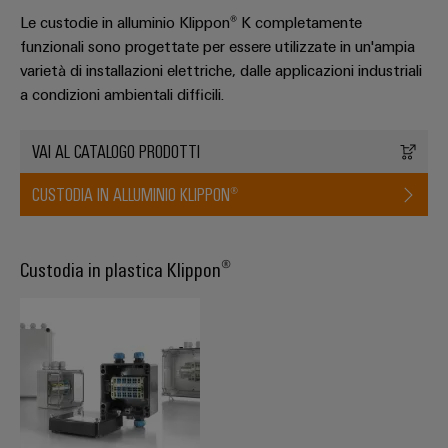
assemblati
Le custodie in alluminio Klippon® K completamente
personalizzati
funzionali sono progettate per essere utilizzate in un'ampia
varietà di installazioni elettriche, dalle applicazioni industriali
a condizioni ambientali difficili.
Nuovi
prodotti
VAI AL CATALOGO PRODOTTI
Connettività
pratica per la
CUSTODIA IN ALLUMINIO KLIPPON®
vostra
industria. Le
nostre
novità
Industrial
Custodia in plastica Klippon®
Connectivity.