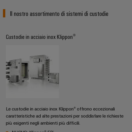
e
reti
energetiche
Accessori
Il nostro assortimento di sistemi di custodie
moderne
Utensili
Trattamento
dell’acqua
Macchine
Custodie in acciaio inox Klippon®
e
automatiche
delle
Stampanti
acque
industriali
reflue
Soluzioni
Software
per
l’industria
Marcatori
dell’acqua
e
delle
Illuminazione
acque
industriale
reflue
Le custodie in acciaio inox Klippon® offrono eccezionali
caratteristiche ad alte prestazioni per soddisfare le richieste
Infrastruttura
Oil
più esigenti negli ambienti più difficili.
del
&