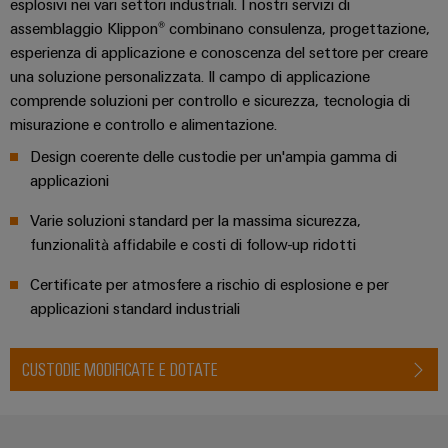
fabbrica
esplosivi nei vari settori industriali. I nostri servizi di
Misurazione
assemblaggio Klippon® combinano consulenza, progettazione,
Stoccaggio
dell'energia
esperienza di applicazione e conoscenza del settore per creare
di
una soluzione personalizzata. Il campo di applicazione
Weidmüller
energia
comprende soluzioni per controllo e sicurezza, tecnologia di
Industrial
Soluzioni
misurazione e controllo e alimentazione.
e
AI
prodotti
Design coerente delle custodie per un'ampia gamma di
per
Accesso
applicazioni
sistemi
remoto
di
Varie soluzioni standard per la massima sicurezza,
stoccaggio
Piattaforma
funzionalità affidabile e costi di follow-up ridotti
energetico
(ESS)
dei
Certificate per atmosfere a rischio di esplosione e per
servizi
Trasmissione
applicazioni standard industriali
industriali
e
easyConnect
distribuzione
CUSTODIE MODIFICATE E DOTATE
Stabilità
e
sicurezza
Workplace
per