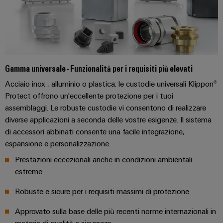
dei
da
rispettosa
soluzioni
ALL
servizi
fulmini
del
SERVICES
per
clima
industriali
e
l’IIoT
nel
easyConnect
sovratensioni
trasporto
e
ferroviario
l’automazione
Power
Combiner
Gamma universale - Funzionalità per i requisiti più elevati
Infrastrutture
Plant
box
Acciaio inox , alluminio o plastica: le custodie universali Klippon®
degli
Controller
per
Protect offrono un'eccellente protezione per i tuoi
edifici
il
assemblaggi. Le robuste custodie vi consentono di realizzare
Soluzioni
fotovoltaico
diverse applicazioni a seconda delle vostre esigenze. Il sistema
per
Device
i
di accessori abbinati consente una facile integrazione,
Distributori
Manufacturer
requisiti
espansione e personalizzazione.
bus
specifici
dell’infrastruttura
Morsetti
Prestazioni eccezionali anche in condizioni ambientali
di
di
estreme
per
campo
costruzione
circuito
Robuste e sicure per i requisiti massimi di protezione
Costruzione
stampato
di
e
Approvato sulla base delle più recenti norme internazionali in
Automazione
quadri
materia di qualità e sicurezza