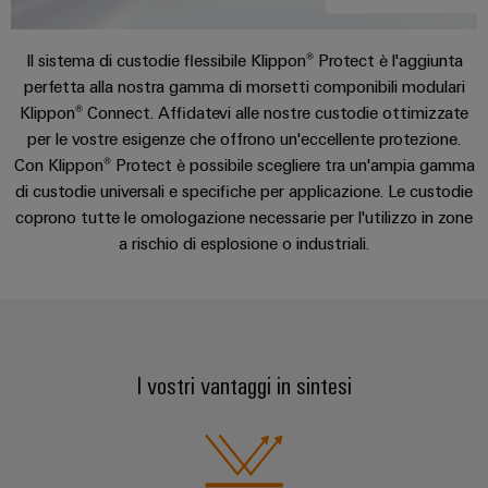
Informazioni
Ethernet
Manager
Costruzione
sulla
Configuratore
Cavi
Download
navale
gestione
Weidmüller
di
Il sistema di custodie flessibile Klippon® Protect è l'aggiunta
Soluzioni
e
Quadro
perfetta alla nostra gamma di morsetti componibili modulari
collegamento,
Servizio e supporto
di
Sales
Servizi
certificati
Klippon® Connect. Affidatevi alle nostre custodie ottimizzate
elettrico
cavi
connessione
Business
per
per le vostre esigenze che offrono un'eccellente protezione.
complete
e
patch
Development
Orange
connettori
per
Newsletter
Con Klippon® Protect è possibile scegliere tra un'ampia gamma
campo
e
l'industria
Mag
PCB
di custodie universali e specifiche per applicazione. Le custodie
cavi
marittima
Connectivity
|
Cablaggio
coprono tutte le omologazione necessarie per l'utilizzo in zone
Consulting
Servizi
Device
Rivista
a rischio di esplosione o industriali.
sul
Soluzioni
di
manufacturers
per
campo
di
Macchine
laboratorio
Soluzioni
i
cablaggio
di
Configuratore
Device
clienti
del
connettività
Weidmüller
manufacturers
innovative
sistema
Supporto
Il
I vostri vantaggi in sintesi
per
e
Costruzione
Transportation
dispositivi
nostro
di
Supporto
intelligente
Management
Energia
Processo
migrazione
tecnico
dell’armadio
eolica
PLC
Career