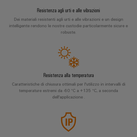
Energia
Conformità
Misurazione
Eccellenza
operativa
Interfacce
ambientale
smart
Resistenza agli urti e alle vibrazioni
nell'energia
di
dei
eolica
Le
Dei materiali resistenti agli urti e alle vibrazioni e un design
Workplace
Webshop
servizio
prodotti
intelligente rendono le nostre custodie particolarmente sicure e
nostre
Energia
solutions
robuste.
novità
Box
PSIRT
tradizionale
di
Overall
Il
Novità
Dati
futuro
Sistemi
distribuzione
Equipment
aziendali
per
tecnici
e
Efficiency
la
Eventi
produzione
soluzioni
(OEE)
Cataloghi
Resistenza alla temperatura
energetica
Componenti
e
prodotti
comprovata
Analitica
elettronici
Caratteristiche di chiusura ottimali per l'utilizzo in intervalli di
fiere
tecnici
industriale
temperature estremi da -60 °C a +135 °C, a seconda
Fotovoltaico
Moduli
dell'applicazione .
Trade
Sfruttare
Riparazioni
Automazione
relè
l'energia
Press
e
decentrata
solare
e
News
ricambi
per
relè
il
Automazione
grado
Corsi
a
industriale
di