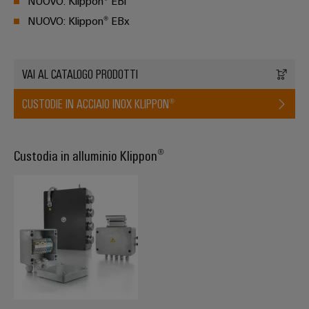
NUOVO: Klippon® EBi
quadro
Gas
elettrico
NUOVO: Klippon® EBx
Garantire
la
sicurezza
di
Servizio
VAI AL CATALOGO PRODOTTI
funzionamento
con
di
soluzioni
CUSTODIE IN ACCIAIO INOX KLIPPON®
assemblaggio
in
rete
Guide
per
Custodia in alluminio Klippon®
l'industria
per
di
morsettiere
processo
preassemblate
Custodie
modificate
e
dotate
Cavi