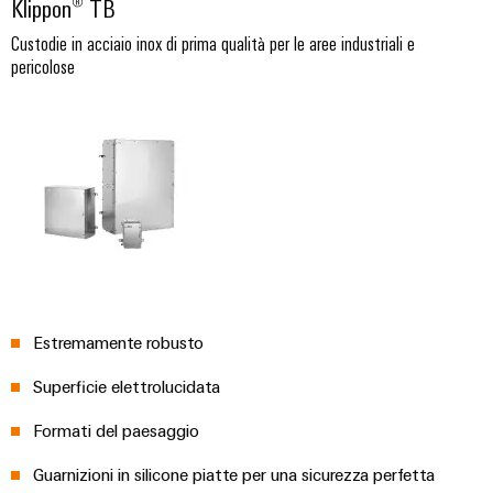
connettori
Klippon® TB
e
elettrici
PCB
software
Custodie in acciaio inox di prima qualità per le aree industriali e
Soluzioni
pericolose
per
Servizi
Comandi
le
per
sfide
Sistemi
connettori
della
I/O
costruzione
PCB
di
quadri
Industrial
Produttore
elettrici
Ethernet
di
macchine
apparecchiature
Pannelli
Soluzioni
originali
touch
per
(OEM)
i
Estremamente robusto
vari
Strumenti
settori
di
Superficie elettrolucidata
della
progettazione
macchina
Formati del paesaggio
e
e
dell’automazione
visualizzazione
di
Guarnizioni in silicone piatte per una sicurezza perfetta