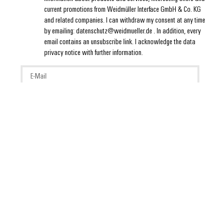
current promotions from Weidmüller Interface GmbH & Co. KG
and related companies. I can withdraw my consent at any time
by emailing: datenschutz@weidmueller.de . In addition, every
email contains an unsubscribe link. I acknowledge the data
privacy notice with further information.
Informativa sulla privacy
Impronta
Informativa estesa sui cookie
Weidmüller Italia
via Albert Einstein 4