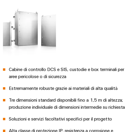
e
reti
energetiche
Accessori
moderne
Utensili
Trattamento
dell’acqua
Macchine
e
automatiche
delle
Stampanti
acque
industriali
reflue
Cabine di controllo DCS e SIS, custodie e box terminali per
Soluzioni
Software
per
aree pericolose o di sicurezza
l’industria
Marcatori
dell’acqua
Estremamente robuste grazie ai materiali di alta qualità
e
delle
Illuminazione
Tre dimensioni standard disponibili fino a 1,5 m di altezza;
acque
industriale
produzione individuale di dimensioni intermedie su richiesta
reflue
Infrastruttura
Soluzioni e servizi facoltativi specifici per il progetto
Oil
del
&
Alta classe di protezione IP, resistenza a corrosione e