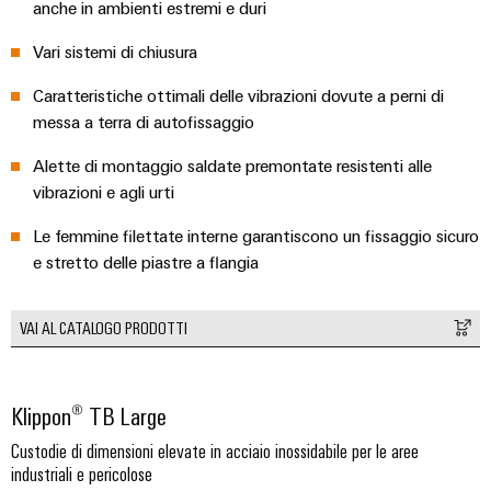
fabbrica
anche in ambienti estremi e duri
Misurazione
Stoccaggio
dell'energia
Vari sistemi di chiusura
di
Weidmüller
Caratteristiche ottimali delle vibrazioni dovute a perni di
energia
Industrial
messa a terra di autofissaggio
Soluzioni
e
AI
Alette di montaggio saldate premontate resistenti alle
prodotti
per
vibrazioni e agli urti
Accesso
sistemi
remoto
di
Le femmine filettate interne garantiscono un fissaggio sicuro
stoccaggio
e stretto delle piastre a flangia
Piattaforma
energetico
(ESS)
dei
servizi
VAI AL CATALOGO PRODOTTI
Trasmissione
industriali
e
easyConnect
distribuzione
Klippon® TB Large
Stabilità
e
Custodie di dimensioni elevate in acciaio inossidabile per le aree
sicurezza
Workplace
industriali e pericolose
per