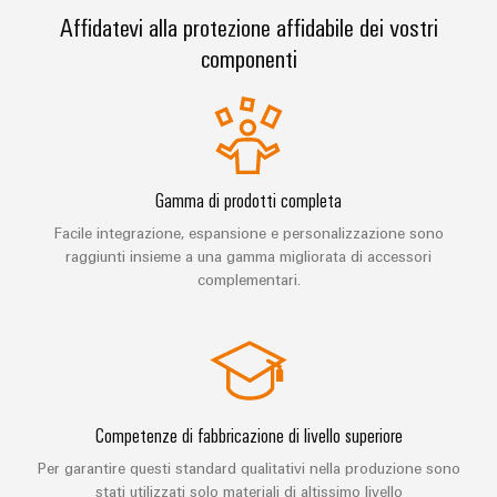
Informazioni
Ethernet
Manager
Affidatevi alla protezione affidabile dei vostri
Costruzione
sulla
Configuratore
Cavi
Servizio e supporto
navale
componenti
gestione
Weidmüller
di
Soluzioni
e
Quadro
collegamento,
Newsletter
di
Sales
Servizi
certificati
elettrico
cavi
connessione
Business
per
complete
e
patch
Development
Orange
connettori
per
campo
e
l'industria
Mag
PCB
Gamma di prodotti completa
cavi
marittima
Connectivity
|
Cablaggio
Facile integrazione, espansione e personalizzazione sono
Consulting
Servizi
Device
Rivista
sul
Soluzioni
raggiunti insieme a una gamma migliorata di accessori
di
manufacturers
per
campo
di
Macchine
complementari.
laboratorio
Soluzioni
i
cablaggio
di
Configuratore
Device
clienti
del
connettività
Weidmüller
manufacturers
innovative
sistema
Supporto
Il
per
e
Costruzione
Transportation
dispositivi
nostro
di
Supporto
intelligente
Competenze di fabbricazione di livello superiore
Management
Energia
Processo
migrazione
tecnico
dell’armadio
Per garantire questi standard qualitativi nella produzione sono
eolica
PLC
Career
stati utilizzati solo materiali di altissimo livello