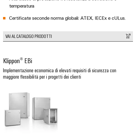
quadro
Gas
temperatura
elettrico
Garantire
la
Certificate seconde norma globali: ATEX, IECEx e cULus.
sicurezza
di
Servizio
funzionamento
VAI AL CATALOGO PRODOTTI
con
di
soluzioni
assemblaggio
in
rete
Klippon® EBi
Guide
per
l'industria
per
Implementazione economica di elevati requisiti di sicurezza con
di
morsettiere
maggiore flessibilità per i progetti dei clienti
processo
preassemblate
Custodie
modificate
e
dotate
Cavi