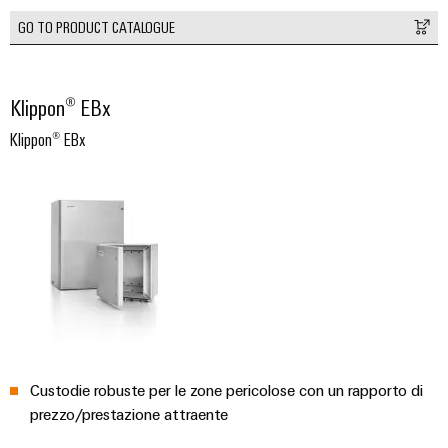
GO TO PRODUCT CATALOGUE
Klippon® EBx
Klippon® EBx
Configuratore
Weidmüller
Ingegneria
digitale di
livello
successivo:
intuitiva,
semplice,
rapida
Custodie robuste per le zone pericolose con un rapporto di
prezzo/prestazione attraente