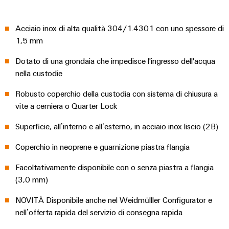
assemblati
personalizzati
Acciaio inox di alta qualità 304/1.4301 con uno spessore di
1,5 mm
Dotato di una grondaia che impedisce l'ingresso dell'acqua
Nuovi
nella custodie
prodotti
Connettività
Robusto coperchio della custodia con sistema di chiusura a
pratica per la
vostra
vite a cerniera o Quarter Lock
industria. Le
nostre
Superficie, all’interno e all’esterno, in acciaio inox liscio (2B)
novità
Industrial
Connectivity.
Coperchio in neoprene e guarnizione piastra flangia
Facoltativamente disponibile con o senza piastra a flangia
(3,0 mm)
NOVITÀ Disponibile anche nel Weidmülller Configurator e
nell’offerta rapida del servizio di consegna rapida