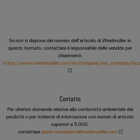
Informazioni
Ethernet
Manager
Costruzione
sulla
Configuratore
Cavi
navale
gestione
Weidmüller
di
Soluzioni
e
Quadro
collegamento,
di
Sales
Servizi
certificati
elettrico
cavi
connessione
Business
per
complete
Se non si dispone del numero dell’articolo di Weidmüller in
e
patch
Development
Orange
connettori
per
questo formato, contattare il responsabile delle vendite per
campo
e
l'industria
Mag
PCB
chiarimenti:
cavi
marittima
Connectivity
|
Cablaggio
https://www.weidmueller.com/int/company/our_company/locat
Consulting
Servizi
Device
Rivista
sul
Soluzioni
di
manufacturers
per
campo
di
Macchine
laboratorio
Soluzioni
i
cablaggio
di
Configuratore
Device
clienti
del
connettività
Contatto
Weidmüller
manufacturers
innovative
sistema
Supporto
Il
per
Per ulteriori domande relative alla conformità ambientale dei
e
Costruzione
Transportation
dispositivi
nostro
prodotti o per richieste di informazioni con numeri di articolo
di
Supporto
intelligente
Management
superiori a 5.000,
Energia
Processo
migrazione
tecnico
dell’armadio
contattare
green-compliance@weidmueller.com
eolica
PLC
Career