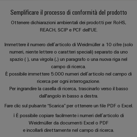
sfide
circuito
eventi
diventano
di
di
Nord
Rete commerciale
Semplificare il processo di conformità del prodotto
stampato
Servizio
tangibili
collegamento
Weidmüller
ovest
Digital
e
e
di
Ottenere dichiarazioni ambientali dei prodotti per RoHS,
PUSH
le
Experience
connettori
consegna
Facts
Lombardia
Società
REACH, SCIP e PCF dell'UE.
soluzioni
IN
PCB
rapida
and
possono
KEY
Nord
essere
Microgriglie
Figures
Immettere il numero dell’articolo di Weidmüller a 10 cifre (solo
26
sperimentate.
Sistemi
est
Shop online
DC
numeri, niente lettere o caratteri speciali) separato da uno
di
Sostenibilità
Centro
Consulenza
spazio ( ), una virgola (,) un paragrafo o una nuova riga nel
Centro
Edge
custodie
ALL
dati
e
campo di ricerca.
Weidmüller
sud
SERVICES
computing
e
È possibile immettere 5.000 numeri dell’articolo nel campo di
Soluzioni
ingegneria
Academy
e
u-
componenti
ricerca per ogni interrogazione.
digitale
Emilia
prodotti
OS
Per ingrandire la casella di ricerca, trascinarlo verso il basso
Human
Romagna
per
Sistemi
Consulenza
dall'angolo in basso a destra.
centri
Resources
Industrial
di
dati
sulla
Fare clic sul pulsante “Scarica” per ottenere un file PDF o Excel.
-
5G
inserimento
Compliance
connettività
Canale
efficienti,
ℹ️ È possibile copiare facilmente i numeri dell’articolo di
cavi
affidabili
distributivo
Single
Weidmüller da documenti Excel o PDF
Sedi
Ingegneria
e
e
Pair
e incollarli direttamente nel campo di ricerca.
digitale
scalabili
componenti
Distribution