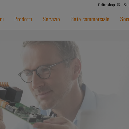
Onlineshop
Sup
ni
Prodotti
Servizio
Rete commerciale
Soc