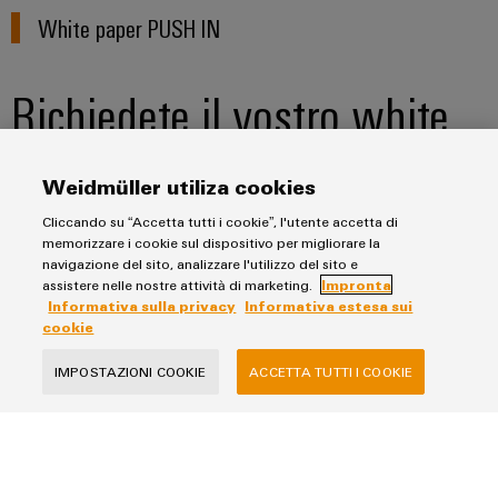
White paper PUSH IN
Richiedete il vostro white
paper gratuito
Weidmüller utiliza cookies
Cliccando su “Accetta tutti i cookie”, l'utente accetta di
memorizzare i cookie sul dispositivo per migliorare la
Select your downloads
(
0
selected)
navigazione del sito, analizzare l'utilizzo del sito e
assistere nelle nostre attività di marketing.
Impronta
Informativa sulla privacy
Informativa estesa sui
cookie
Tecnologia di collegamento PUSH IN
IMPOSTAZIONI COOKIE
ACCETTA TUTTI I COOKIE
Enter your contact credentials
Salutation