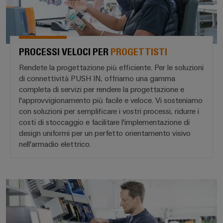
fabbrica
Misurazione
Stoccaggio
dell'energia
di
Weidmüller
energia
PROCESSI VELOCI PER
PROGETTISTI
Industrial
Soluzioni
e
AI
Rendete la progettazione più efficiente. Per le soluzioni
prodotti
di connettività PUSH IN, offriamo una gamma
per
Accesso
completa di servizi per rendere la progettazione e
sistemi
l'approvvigionamento più facile e veloce. Vi sosteniamo
remoto
di
con soluzioni per semplificare i vostri processi, ridurre i
stoccaggio
Piattaforma
costi di stoccaggio e facilitare l'implementazione di
energetico
(ESS)
design uniformi per un perfetto orientamento visivo
dei
nell'armadio elettrico.
servizi
Trasmissione
industriali
e
easyConnect
distribuzione
POCA MANUTENZIONE PER *CO
Stabilità
e
sicurezza
Workplace
per