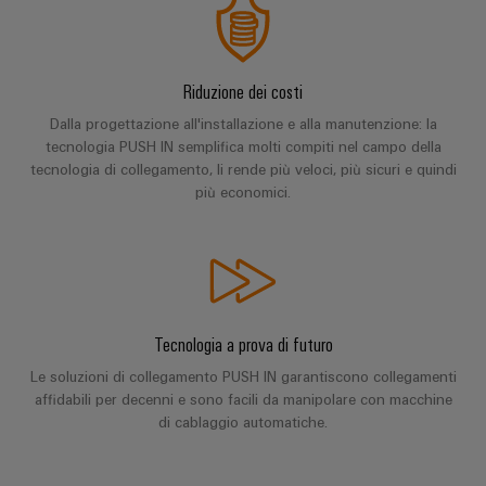
di
I
stato
efficacia
IoT
formazione
nostri
solido
delle
risorse
industriale
e
partner
Amplificatori
webinar
Riduzione dei costi
Idrogeno
Sicurezza
Distribuzione
di
L'idrogeno
Dalla progettazione all'installazione e alla manutenzione: la
industriale
isolamento
come
IIoT
tecnologia PUSH IN semplifica molti compiti nel campo della
e
tecnologia
Opzioni
tecnologia di collegamento, li rende più veloci, più sicuri e quindi
SOFTWARE
e
fondamentale
trasduttori
di
più economici.
per
di
rete
di
ordinamento
la
IIoT
del
transizione
misura
digitali
e
partner
energetica
automazione
di
Alimentatori
eShop
Industria
automazione
ferroviaria
Soluzioni
Custodie
Interfaccia
Tecnologia a prova di futuro
Soluzioni
di
Trovate
per
OCI
Le soluzioni di collegamento PUSH IN garantiscono collegamenti
moderne
gestione
il
componenti
e
affidabili per decenni e sono facili da manipolare con macchine
Interfaccia
energetica
vostro
elettronici
digitali
di cablaggio automatiche.
per
EDI
partner
una
Piattaforma
Protezione
di
mobilità