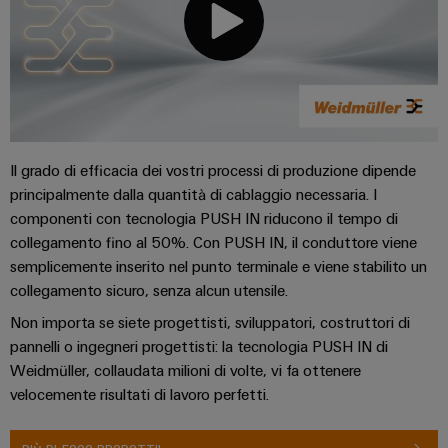
Informazioni
Ethernet
Manager
Costruzione
sulla
Configuratore
Cavi
navale
gestione
Weidmüller
di
Soluzioni
e
Quadro
collegamento,
di
Sales
Servizi
certificati
elettrico
cavi
connessione
Business
per
complete
e
patch
Development
Orange
connettori
per
campo
e
l'industria
Il grado di efficacia dei vostri processi di produzione dipende
Mag
PCB
cavi
marittima
Connectivity
principalmente dalla quantità di cablaggio necessaria. I
|
Cablaggio
Consulting
Servizi
componenti con tecnologia PUSH IN riducono il tempo di
Device
Rivista
sul
Soluzioni
di
collegamento fino al 50%. Con PUSH IN, il conduttore viene
manufacturers
per
campo
di
Macchine
laboratorio
semplicemente inserito nel punto terminale e viene stabilito un
Soluzioni
i
cablaggio
collegamento sicuro, senza alcun utensile.
di
Configuratore
Device
clienti
del
connettività
Weidmüller
manufacturers
Non importa se siete progettisti, sviluppatori, costruttori di
innovative
sistema
Supporto
Il
pannelli o ingegneri progettisti: la tecnologia PUSH IN di
per
e
Costruzione
Transportation
dispositivi
nostro
Weidmüller, collaudata milioni di volte, vi fa ottenere
di
Supporto
intelligente
velocemente risultati di lavoro perfetti.
Management
Energia
Processo
migrazione
tecnico
dell’armadio
eolica
PLC
Career