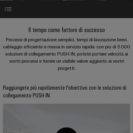
sfide
circuito
eventi
diventano
di
di
Nord
Rete commerciale
stampato
Servizio
tangibili
collegamento
Weidmüller
ovest
Digital
e
e
di
PUSH
le
Experience
Raggiungete più rapidamente il vostro obiettivo
connettori
consegna
Facts
Lombardia
Il tempo come fattore di successo
Società
soluzioni
IN
PCB
rapida
and
possono
KEY
Processi di progettazione semplici, tempi di lavorazione brevi,
Nord
essere
Microgriglie
Figures
Fino al 50% di tempo risparmiato con PUSH IN
26
sperimentate.
cablaggio efficiente e messa in servizio rapida: con più di 5.000
Sistemi
est
Shop online
DC
soluzioni di collegamento PUSH IN, potete portare velocità ai
di
Sostenibilità
Centro
Consulenza
Centro
vostri processi e fornire un visibile valore aggiunto ai vostri
Oltre 5.000 soluzioni di collegamento PUSH IN
Edge
custodie
ALL
dati
e
Weidmüller
sud
progetti.
SERVICES
computing
e
Soluzioni
ingegneria
Academy
e
u-
componenti
White paper
digitale
Emilia
prodotti
OS
Raggiungete più rapidamente l'obiettivo con le soluzioni di
Human
Romagna
per
Sistemi
Consulenza
collegamento PUSH IN
centri
Resources
Industrial
di
dati
sulla
-
5G
inserimento
Compliance
connettività
Canale
efficienti,
cavi
affidabili
distributivo
Single
Sedi
Ingegneria
e
e
Pair
digitale
scalabili
componenti
Distribution