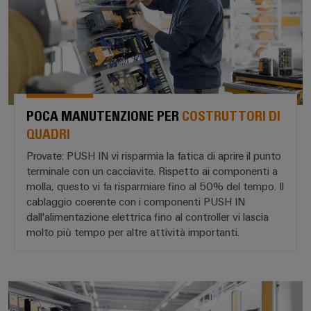
e
reti
energetiche
Accessori
moderne
Utensili
Trattamento
dell’acqua
Macchine
e
automatiche
delle
POCA MANUTENZIONE PER
COSTRUTTORI DI
Stampanti
acque
QUADRI
industriali
reflue
Provate: PUSH IN vi risparmia la fatica di aprire il punto
Soluzioni
terminale con un cacciavite. Rispetto ai componenti a
Software
per
molla, questo vi fa risparmiare fino al 50% del tempo. Il
l’industria
Marcatori
cablaggio coerente con i componenti PUSH IN
dell’acqua
dall'alimentazione elettrica fino al controller vi lascia
e
delle
Illuminazione
molto più tempo per altre attività importanti.
acque
industriale
reflue
Infrastruttura
Oil
FUNZIONAMENTO PIÙ SEMPLICE
del
&