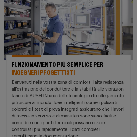
quadro
Gas
elettrico
Garantire
la
sicurezza
di
Servizio
funzionamento
con
di
soluzioni
assemblaggio
in
rete
Guide
per
FUNZIONAMENTO PIÙ SEMPLICE PER
l'industria
per
INGEGNERI PROGETTISTI
di
morsettiere
processo
Benvenuti nella vostra zona di comfort: l'alta resistenza
preassemblate
all'estrazione del conduttore e la stabilità alle vibrazioni
fanno di PUSH IN una delle tecnologie di collegamento
Custodie
più sicure al mondo. Idee intelligenti come i pulsanti
modificate
colorati e i test di prova integrati assicurano che i lavori
e
di messa in servizio e di manutenzione siano facili e
dotate
comodi e che i punti terminali possano essere
controllati più rapidamente. I dati completi
Cavi
semplificano la documentazione.