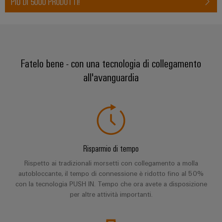
Energia
PIÙ DI 5000 PRODOTTI!
Conformità
Misurazione
Eccellenza
operativa
Interfacce
ambientale
smart
nell'energia
di
dei
eolica
Le
Workplace
Webshop
servizio
prodotti
nostre
Energia
solutions
novità
Fatelo bene - con una tecnologia di collegamento
Box
PSIRT
tradizionale
di
Overall
all'avanguardia
Il
Novità
Dati
futuro
Sistemi
distribuzione
Equipment
aziendali
per
tecnici
e
Efficiency
la
Eventi
produzione
soluzioni
(OEE)
Cataloghi
energetica
Componenti
e
prodotti
comprovata
Analitica
elettronici
fiere
tecnici
industriale
Risparmio di tempo
Fotovoltaico
Moduli
Trade
Sfruttare
Riparazioni
Rispetto ai tradizionali morsetti con collegamento a molla
Automazione
relè
l'energia
Press
autobloccante, il tempo di connessione è ridotto fino al 50%
e
decentrata
solare
e
News
con la tecnologia PUSH IN. Tempo che ora avete a disposizione
ricambi
per
per altre attività importanti.
relè
il
Automazione
grado
Corsi
a
industriale
di