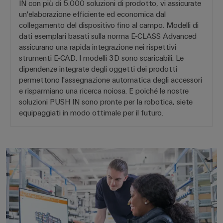
connettori
e
IN con più di 5.000 soluzioni di prodotto, vi assicurate
elettrici
PCB
software
un'elaborazione efficiente ed economica dal
Soluzioni
collegamento del dispositivo fino al campo. Modelli di
per
Servizi
Comandi
dati esemplari basati sulla norma E-CLASS Advanced
le
assicurano una rapida integrazione nei rispettivi
per
sfide
Sistemi
strumenti E-CAD. I modelli 3D sono scaricabili. Le
connettori
della
I/O
dipendenze integrate degli oggetti dei prodotti
costruzione
PCB
di
permettono l'assegnazione automatica degli accessori
quadri
Industrial
e risparmiano una ricerca noiosa. E poiché le nostre
Produttore
elettrici
soluzioni PUSH IN sono pronte per la robotica, siete
Ethernet
di
equipaggiati in modo ottimale per il futuro.
macchine
apparecchiature
Pannelli
Soluzioni
originali
touch
per
(OEM)
i
PROCESSI VELOCI PER *PROGET
vari
Strumenti
settori
di
della
progettazione
macchina
e
e
dell’automazione
visualizzazione
di