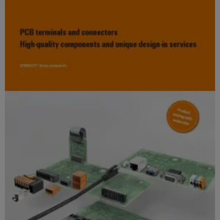
Configuratore
Weidmüller
Ingegneria
digitale di
livello
successivo:
intuitiva,
semplice,
rapida