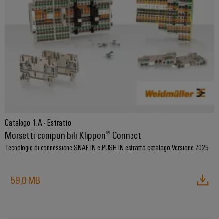
e
reti
energetiche
Accessori
moderne
Utensili
Trattamento
dell’acqua
Macchine
e
automatiche
delle
Stampanti
acque
industriali
reflue
Soluzioni
Software
Catalogo 1.A - Estratto
per
Morsetti componibili Klippon® Connect
l’industria
Marcatori
dell’acqua
Tecnologie di connessione SNAP IN e PUSH IN estratto catalogo Versione 2025
e
delle
Illuminazione
acque
industriale
59,0 MB
reflue
Infrastruttura
Oil
del
&