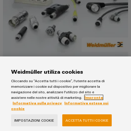
Catalogo 8
Cavi sensori-attuatore e connettori circolari
Weidmüller utiliza cookies
Variante 2025
Cliccando su “Accetta tutti i cookie”, l'utente accetta di
memorizzare i cookie sul dispositivo per migliorare la
navigazione del sito, analizzare l'utilizzo del sito e
51,0 MB
assistere nelle nostre attività di marketing.
Impronta
Informativa sulla privacy
Informativa estesa sui
cookie
IMPOSTAZIONI COOKIE
ACCETTA TUTTI I COOKIE