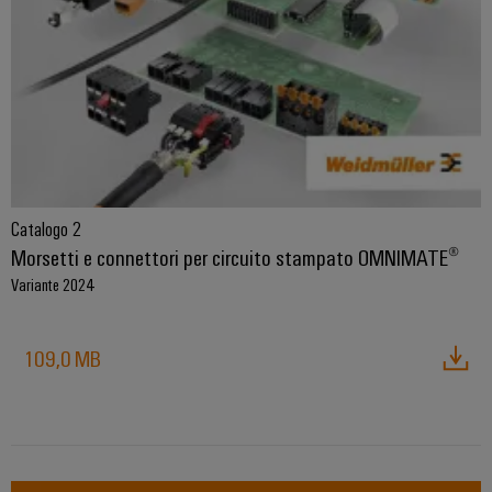
assemblati
personalizzati
Nuovi
prodotti
Connettività
pratica per la
vostra
Catalogo 2
industria. Le
Morsetti e connettori per circuito stampato OMNIMATE®
nostre
novità
Variante 2024
Industrial
Connectivity.
109,0 MB