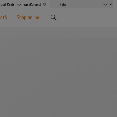
port Center
easyConnect
ietà
Shop online