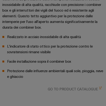
fabbrica
Misurazione
inossidabile di alta qualità, racchiude con precisione i combiner
Stoccaggio
dell'energia
box e gli interruttori dei vigili del fuoco ed è resistente agli
di
elementi. Questo tetto aggiuntivo per la protezione dalle
Weidmüller
energia
intemperie per l'uso all'aperto aumenta significativamente la
Industrial
Soluzioni
durata dei combiner box.
e
AI
prodotti
Realizzato in acciaio inossidabile di alta qualità
per
Accesso
sistemi
L'indicatore di stato ottico per la protezione contro le
remoto
di
sovratensioni rimane visibile
stoccaggio
Piattaforma
energetico
Facile installazione sopra il combiner box
(ESS)
dei
servizi
Protezione dalle influenze ambientali quali sole, pioggia, neve
Trasmissione
industriali
e ghiaccio
e
easyConnect
distribuzione
GO TO PRODUCT CATALOGUE
Stabilità
e
sicurezza
Workplace
per