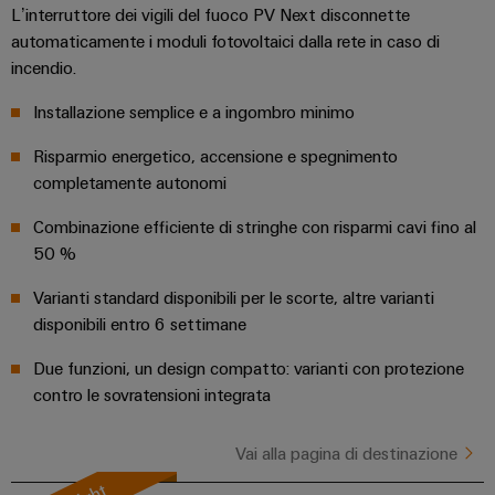
dei
da
L’interruttore dei vigili del fuoco PV Next disconnette
rispettosa
soluzioni
ALL
servizi
fulmini
del
SERVICES
automaticamente i moduli fotovoltaici dalla rete in caso di
per
clima
industriali
e
incendio.
l’IIoT
nel
easyConnect
sovratensioni
trasporto
e
Installazione semplice e a ingombro minimo
ferroviario
l’automazione
Power
Combiner
Risparmio energetico, accensione e spegnimento
Infrastrutture
Plant
box
completamente autonomi
degli
Controller
per
edifici
il
Combinazione efficiente di stringhe con risparmi cavi fino al
Soluzioni
50 %
fotovoltaico
per
Device
i
Varianti standard disponibili per le scorte, altre varianti
Distributori
Manufacturer
requisiti
disponibili entro 6 settimane
bus
specifici
dell’infrastruttura
Morsetti
di
Due funzioni, un design compatto: varianti con protezione
di
per
campo
costruzione
contro le sovratensioni integrata
circuito
Costruzione
stampato
Vai alla pagina di destinazione
di
e
Automazione
quadri