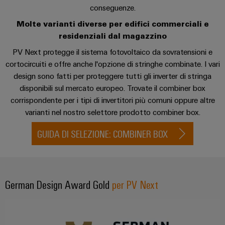
Informazioni
Ethernet
Download relativi ai combiner box
conseguenze.
Manager
Costruzione
sulla
Configuratore
Cavi
navale
Molte varianti diverse per edifici commerciali e
gestione
Weidmüller
di
Contatto
Soluzioni
residenziali dal magazzino
e
Quadro
collegamento,
di
Sales
Servizi
certificati
PV Next protegge il sistema fotovoltaico da sovratensioni e
elettrico
cavi
connessione
Business
per
cortocircuiti e offre anche l'opzione di stringhe combinate. I vari
complete
e
Servizio e supporto
patch
Development
Orange
connettori
per
design sono fatti per proteggere tutti gli inverter di stringa
campo
e
l'industria
Mag
PCB
disponibili sul mercato europeo. Trovate il combiner box
cavi
marittima
Connectivity
|
Cablaggio
corrispondente per i tipi di invertitori più comuni oppure altre
Consulting
Servizi
Device
Rivista
varianti nel nostro selettore prodotto combiner box.
sul
Soluzioni
di
manufacturers
per
campo
di
Macchine
GUIDA DI SELEZIONE: COMBINER BOX
laboratorio
Soluzioni
i
cablaggio
di
Configuratore
Device
clienti
del
connettività
Weidmüller
manufacturers
innovative
sistema
Supporto
Il
per
e
Costruzione
German Design Award Gold
per PV Next
Transportation
dispositivi
nostro
di
Supporto
intelligente
Management
Energia
Processo
migrazione
tecnico
dell’armadio
eolica
PLC
Career