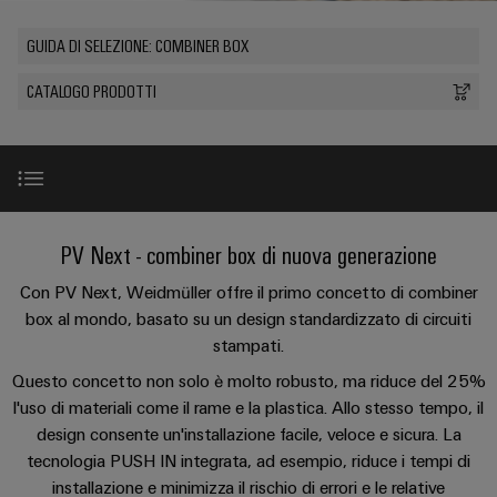
sfide
circuito
eventi
diventano
di
di
Nord
Rete commerciale
stampato
Servizio
GUIDA DI SELEZIONE: COMBINER BOX
tangibili
collegamento
Weidmüller
ovest
Digital
e
e
di
PUSH
le
CATALOGO PRODOTTI
Experience
connettori
consegna
Facts
Lombardia
Società
soluzioni
IN
PCB
rapida
and
possono
KEY
Nord
essere
Microgriglie
Figures
26
sperimentate.
Sistemi
est
Shop online
DC
di
Sostenibilità
Centro
Consulenza
Centro
Edge
custodie
ALL
dati
e
Novità
PV Next - combiner box di nuova generazione
Weidmüller
sud
SERVICES
computing
e
Soluzioni
ingegneria
Academy
e
u-
componenti
Con PV Next, Weidmüller offre il primo concetto di combiner
digitale
Emilia
Highlight di prodotto
prodotti
box al mondo, basato su un design standardizzato di circuiti
OS
Human
Romagna
per
Sistemi
Consulenza
stampati.
centri
Resources
Industrial
di
dati
sulla
Selezione e suggerimenti
Questo concetto non solo è molto robusto, ma riduce del 25%
-
5G
inserimento
Compliance
connettività
l'uso di materiali come il rame e la plastica. Allo stesso tempo, il
Canale
efficienti,
cavi
design consente un'installazione facile, veloce e sicura. La
affidabili
distributivo
Esempi di collegamento
Single
Sedi
Ingegneria
e
e
tecnologia PUSH IN integrata, ad esempio, riduce i tempi di
Pair
digitale
scalabili
componenti
Distribution
installazione e minimizza il rischio di errori e le relative