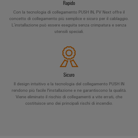
quadro
Rapido
Gas
elettrico
Garantire
Con la tecnologia di collegamento PUSH IN, PV Next offre il
la
concetto di collegamento più semplice e sicuro per il cablaggio.
sicurezza
L’installazione può essere eseguita senza crimpatura e senza
di
utensili speciali.
Servizio
funzionamento
con
di
soluzioni
assemblaggio
in
rete
Guide
per
l'industria
per
Sicuro
di
morsettiere
processo
Il design intuitivo e la tecnologia del collegamento PUSH IN
preassemblate
rendono più facile l'installazione e ne garantiscono la qualità.
Viene eliminato il rischio di collegamenti a vite errati, che
Custodie
costituisce uno dei principali rischi di incendio.
modificate
e
dotate
Cavi