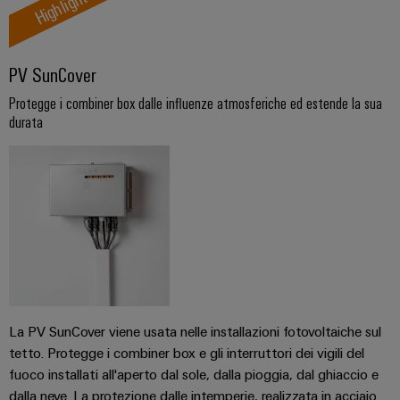
Highlight
connettori
e
elettrici
PCB
software
Soluzioni
per
Servizi
Comandi
PV SunCover
le
per
sfide
Sistemi
Protegge i combiner box dalle influenze atmosferiche ed estende la sua
connettori
della
durata
I/O
costruzione
PCB
di
quadri
Industrial
Produttore
elettrici
Ethernet
di
macchine
apparecchiature
Pannelli
Soluzioni
originali
touch
per
(OEM)
i
vari
Strumenti
settori
di
della
progettazione
La PV SunCover viene usata nelle installazioni fotovoltaiche sul
macchina
e
e
tetto. Protegge i combiner box e gli interruttori dei vigili del
dell’automazione
fuoco installati all'aperto dal sole, dalla pioggia, dal ghiaccio e
visualizzazione
di
dalla neve. La protezione dalle intemperie, realizzata in acciaio