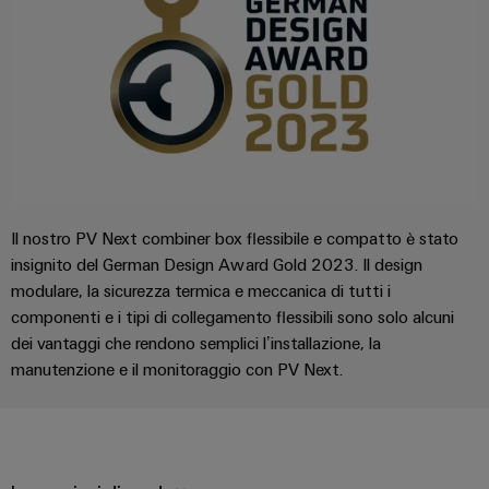
Energia
Conformità
Misurazione
Eccellenza
operativa
Interfacce
ambientale
smart
nell'energia
di
dei
eolica
Le
Workplace
Webshop
servizio
prodotti
nostre
Energia
solutions
novità
Box
PSIRT
tradizionale
di
Overall
Il
Novità
Dati
futuro
Sistemi
distribuzione
Equipment
aziendali
per
tecnici
e
Efficiency
la
Il nostro PV Next combiner box flessibile e compatto è stato
Eventi
produzione
soluzioni
(OEE)
Cataloghi
insignito del German Design Award Gold 2023. Il design
energetica
Componenti
e
prodotti
comprovata
modulare, la sicurezza termica e meccanica di tutti i
Analitica
elettronici
fiere
tecnici
componenti e i tipi di collegamento flessibili sono solo alcuni
industriale
Fotovoltaico
dei vantaggi che rendono semplici l’installazione, la
Moduli
Trade
Sfruttare
Riparazioni
Automazione
manutenzione e il monitoraggio con PV Next.
relè
l'energia
Press
e
decentrata
solare
e
News
ricambi
per
relè
il
Automazione
grado
Corsi
a
industriale
di