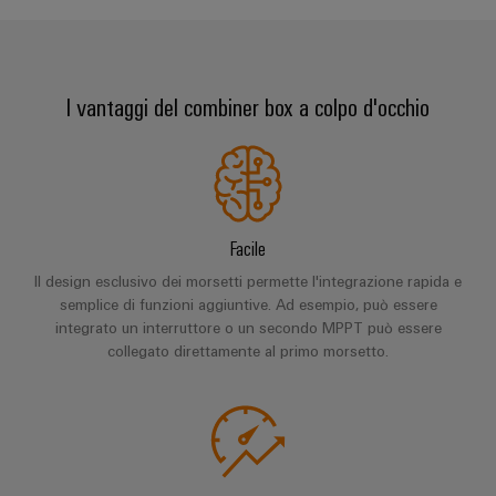
e
reti
energetiche
Accessori
moderne
Utensili
Trattamento
I vantaggi del combiner box a colpo d'occhio
dell’acqua
Macchine
e
automatiche
delle
Stampanti
acque
industriali
reflue
Facile
Soluzioni
Software
Il design esclusivo dei morsetti permette l'integrazione rapida e
per
l’industria
semplice di funzioni aggiuntive. Ad esempio, può essere
Marcatori
dell’acqua
integrato un interruttore o un secondo MPPT può essere
e
collegato direttamente al primo morsetto.
delle
Illuminazione
acque
industriale
reflue
Infrastruttura
Oil
del
&