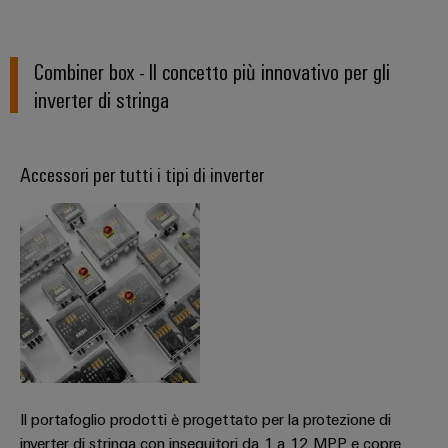
assemblati
personalizzati
Combiner box - Il concetto più innovativo per gli
inverter di stringa
Nuovi
prodotti
Connettività
Accessori per tutti i tipi di inverter
pratica per la
vostra
industria. Le
nostre
novità
Industrial
Connectivity.
Il portafoglio prodotti è progettato per la protezione di
inverter di stringa con inseguitori da 1 a 12 MPP e copre