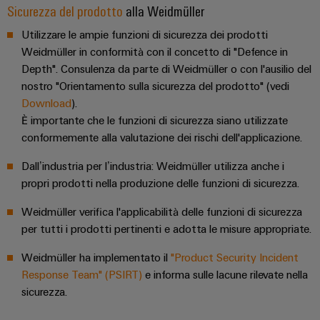
e
reti
Sicurezza del prodotto
alla Weidmüller
energetiche
Accessori
moderne
Utilizzare le ampie funzioni di sicurezza dei prodotti
Utensili
Weidmüller in conformità con il concetto di "Defence in
Trattamento
Depth". Consulenza da parte di Weidmüller o con l'ausilio del
dell’acqua
Macchine
nostro "Orientamento sulla sicurezza del prodotto" (vedi
e
automatiche
Download
).
delle
È importante che le funzioni di sicurezza siano utilizzate
Stampanti
acque
conformemente alla valutazione dei rischi dell'applicazione.
industriali
reflue
Dall’industria per l’industria: Weidmüller utilizza anche i
Soluzioni
Software
per
propri prodotti nella produzione delle funzioni di sicurezza.
l’industria
Marcatori
dell’acqua
Weidmüller verifica l'applicabilità delle funzioni di sicurezza
e
per tutti i prodotti pertinenti e adotta le misure appropriate.
delle
Illuminazione
acque
industriale
Weidmüller ha implementato il
"Product Security Incident
reflue
Response Team" (PSIRT)
e informa sulle lacune rilevate nella
Infrastruttura
Oil
sicurezza.
del
&