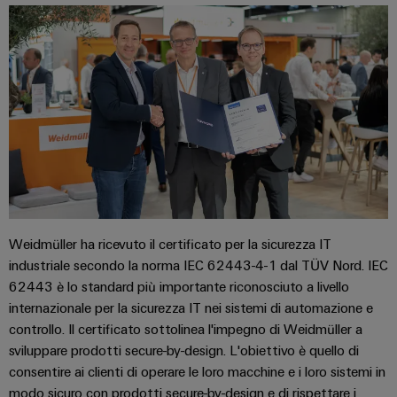
connettori
e
elettrici
PCB
software
Soluzioni
per
Servizi
Comandi
le
per
sfide
Sistemi
connettori
della
I/O
costruzione
PCB
di
quadri
Industrial
Produttore
elettrici
Ethernet
di
macchine
apparecchiature
Pannelli
Soluzioni
originali
touch
Weidmüller ha ricevuto il certificato per la sicurezza IT
per
(OEM)
i
industriale secondo la norma IEC 62443-4-1 dal TÜV Nord. IEC
vari
Strumenti
62443 è lo standard più importante riconosciuto a livello
settori
di
internazionale per la sicurezza IT nei sistemi di automazione e
della
progettazione
controllo. Il certificato sottolinea l'impegno di Weidmüller a
macchina
e
e
sviluppare prodotti secure-by-design. L'obiettivo è quello di
dell’automazione
consentire ai clienti di operare le loro macchine e i loro sistemi in
visualizzazione
di
modo sicuro con prodotti secure-by-design e di rispettare i