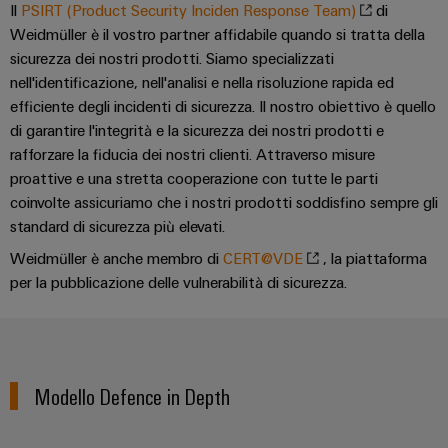
Il
PSIRT (Product Security Inciden Response Team)
di
Weidmüller è il vostro partner affidabile quando si tratta della
sicurezza dei nostri prodotti. Siamo specializzati
nell'identificazione, nell'analisi e nella risoluzione rapida ed
efficiente degli incidenti di sicurezza. Il nostro obiettivo è quello
di garantire l'integrità e la sicurezza dei nostri prodotti e
Configuratore
rafforzare la fiducia dei nostri clienti. Attraverso misure
Weidmüller
proattive e una stretta cooperazione con tutte le parti
Ingegneria
coinvolte assicuriamo che i nostri prodotti soddisfino sempre gli
digitale di
standard di sicurezza più elevati.
livello
successivo:
Weidmüller è anche membro di
CERT@VDE
, la piattaforma
intuitiva,
semplice,
per la pubblicazione delle vulnerabilità di sicurezza.
rapida
Modello Defence in Depth