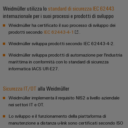
quadro
Gas
Weidmüller utilizza lo
standard di sicurezza IEC 62443
elettrico
Garantire
internazionale per i suoi processi e prodotti di sviluppo
la
sicurezza
Weidmüller ha certificato il suo processo di sviluppo dei
di
Servizio
funzionamento
prodotti secondo
IEC 62443-4-1
.
con
di
soluzioni
Weidmüller sviluppa prodotti secondo IEC 62443-4-2.
assemblaggio
in
rete
Weidmüller sviluppa prodotti di automazione per l'industria
Guide
per
marittima in conformità con lo standard di sicurezza
l'industria
per
informatica IACS UR-E27.
di
morsettiere
processo
preassemblate
Sicurezza IT/OT
alla Weidmüller
Custodie
Weidmüller implementa il requisito NIS2 a livello aziendale
modificate
nei settori IT e OT.
e
dotate
Lo sviluppo e il funzionamento della piattaforma di
manutenzione a distanza u-link sono certificati secondo ISO
Cavi