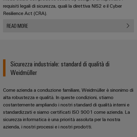
fabbrica
Misurazione
requisiti legali di sicurezza, quali la direttiva NIS2 e il Cyber
Stoccaggio
dell'energia
Resilience Act (CRA).
di
Weidmüller
READ MORE
energia
Industrial
Soluzioni
e
AI
prodotti
per
Accesso
sistemi
remoto
Sicurezza industriale: standard di qualità di
di
stoccaggio
Weidmüller
Piattaforma
energetico
(ESS)
dei
Come azienda a conduzione familiare, Weidmüller è sinonimo di
servizi
Trasmissione
alta robustezza e qualità. In queste condizioni, stiamo
industriali
e
costantemente ampliando i nostri standard di qualità interni e
easyConnect
distribuzione
standardizzati e siamo certificati ISO 9001 come azienda. La
Stabilità
sicurezza informatica è una priorità assoluta per la nostra
e
azienda, i nostri processi e i nostri prodotti.
sicurezza
Workplace
per