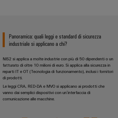
di
I
stato
efficacia
IoT
formazione
nostri
solido
delle
risorse
industriale
e
partner
Amplificatori
webinar
Idrogeno
Sicurezza
Distribuzione
di
L'idrogeno
industriale
isolamento
come
Panoramica: quali leggi e standard di sicurezza
IIoT
e
tecnologia
Opzioni
industriale si applicano a chi?
SOFTWARE
e
fondamentale
trasduttori
di
per
di
rete
di
ordinamento
la
IIoT
del
NIS2 si applica a molte industrie con più di 50 dipendenti o un
transizione
misura
digitali
e
partner
energetica
fatturato di oltre 10 milioni di euro. Si applica alla sicurezza in
automazione
di
Alimentatori
reparti IT e OT (Tecnologia di funzionamento), inclusi i fornitori
eShop
Industria
automazione
di prodotti.
ferroviaria
Soluzioni
Custodie
Interfaccia
Le leggi CRA, RED-DA e MVO si applicano ai prodotti che
Soluzioni
di
Trovate
per
OCI
moderne
vanno dai semplici dispositivi con un’interfaccia di
gestione
il
componenti
e
comunicazione alle macchine.
Interfaccia
energetica
vostro
elettronici
digitali
per
EDI
partner
una
Piattaforma
Protezione
di
mobilità