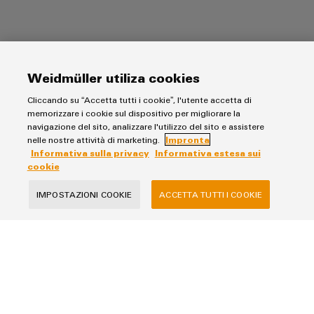
Weidmüller utiliza cookies
Informativa sulla privacy
Cliccando su “Accetta tutti i cookie”, l'utente accetta di
Impronta
memorizzare i cookie sul dispositivo per migliorare la
navigazione del sito, analizzare l'utilizzo del sito e assistere
Informativa estesa sui cookie
nelle nostre attività di marketing.
Impronta
Informativa sulla privacy
Informativa estesa sui
Weidmüller Italia
cookie
via Albert Einstein 4
IMPOSTAZIONI COOKIE
ACCETTA TUTTI I COOKIE
20092 Cinisello Balsamo MI
telefono +39 02 66068-1
fax +39 02 6124945