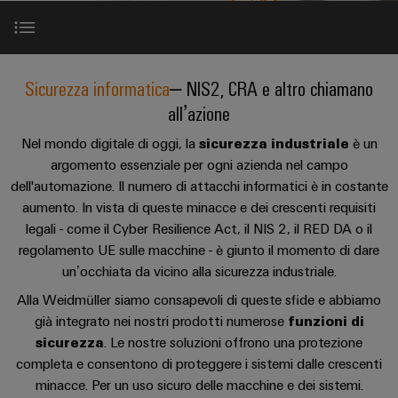
sfide
circuito
eventi
diventano
di
di
Nord
Rete commerciale
stampato
Servizio
tangibili
collegamento
Weidmüller
ovest
Digital
e
e
di
PUSH
le
Experience
Leggi e requisiti
connettori
consegna
Facts
Lombardia
Sicurezza informatica
– NIS2, CRA e altro chiamano
Società
soluzioni
IN
PCB
rapida
and
possono
all’azione
KEY
Nord
essere
Microgriglie
Figures
standard di qualità
26
sperimentate.
Sistemi
est
Nel mondo digitale di oggi, la
sicurezza industriale
è un
Shop online
DC
di
Sostenibilità
argomento essenziale per ogni azienda nel campo
Centro
Consulenza
Centro
PSIRT
dell'automazione. Il numero di attacchi informatici è in costante
Edge
custodie
ALL
dati
e
Weidmüller
sud
SERVICES
aumento. In vista di queste minacce e dei crescenti requisiti
computing
e
Soluzioni
ingegneria
Academy
legali - come il Cyber Resilience Act, il NIS 2, il RED DA o il
e
u-
componenti
Modello Defence in Depth
digitale
Emilia
prodotti
regolamento UE sulle macchine - è giunto il momento di dare
OS
Human
Romagna
per
Sistemi
un’occhiata da vicino alla sicurezza industriale.
Consulenza
centri
Resources
Partnership
Industrial
di
Alla Weidmüller siamo consapevoli di queste sfide e abbiamo
dati
sulla
-
5G
inserimento
già integrato nei nostri prodotti numerose
funzioni di
Compliance
connettività
Canale
efficienti,
cavi
sicurezza
. Le nostre soluzioni offrono una protezione
Download
affidabili
distributivo
Single
Sedi
Ingegneria
e
completa e consentono di proteggere i sistemi dalle crescenti
e
Pair
digitale
scalabili
minacce. Per un uso sicuro delle macchine e dei sistemi.
componenti
Distribution