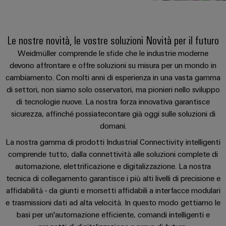
sfide
circuito
eventi
diventano
di
di
Nord
Rete commerciale
stampato
Servizio
tangibili
collegamento
Weidmüller
ovest
Digital
e
e
di
Le nostre novità, le vostre soluzioni Novità per il futuro
PUSH
le
Experience
connettori
consegna
Facts
Lombardia
Società
soluzioni
IN
Weidmüller comprende le sfide che le industrie moderne
PCB
rapida
and
possono
KEY
devono affrontare e offre soluzioni su misura per un mondo in
Nord
essere
Microgriglie
Figures
cambiamento. Con molti anni di esperienza in una vasta gamma
26
sperimentate.
Sistemi
est
Shop online
DC
di settori, non siamo solo osservatori, ma pionieri nello sviluppo
di
Sostenibilità
Centro
Consulenza
di tecnologie nuove. La nostra forza innovativa garantisce
Centro
Edge
custodie
ALL
dati
e
sicurezza, affinché possiatecontare già oggi sulle soluzioni di
Weidmüller
sud
SERVICES
computing
e
Soluzioni
ingegneria
domani.
Academy
e
u-
componenti
digitale
Emilia
prodotti
La nostra gamma di prodotti Industrial Connectivity intelligenti
OS
Human
Romagna
per
Sistemi
comprende tutto, dalla connettività alle soluzioni complete di
Consulenza
centri
Resources
automazione, elettrificazione e digitalizzazione. La nostra
Industrial
di
dati
sulla
tecnica di collegamento garantisce i più alti livelli di precisione e
-
5G
inserimento
Compliance
connettività
Canale
efficienti,
affidabilità - da giunti e morsetti affidabili a interfacce modulari
cavi
affidabili
distributivo
Single
e trasmissioni dati ad alta velocità. In questo modo gettiamo le
Sedi
Ingegneria
e
e
Pair
basi per un'automazione efficiente, comandi intelligenti e
digitale
scalabili
componenti
Distribution