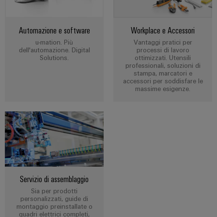
di
I
stato
efficacia
IoT
formazione
nostri
solido
delle
risorse
industriale
e
partner
Automazione e software
Workplace e Accessori
Amplificatori
webinar
Idrogeno
u-mation. Più
Vantaggi pratici per
Sicurezza
Distribuzione
di
dell'automazione. Digital
processi di lavoro
L'idrogeno
industriale
isolamento
Solutions.
ottimizzati. Utensili
come
IIoT
professionali, soluzioni di
e
tecnologia
Opzioni
stampa, marcatori e
SOFTWARE
e
fondamentale
accessori per soddisfare le
trasduttori
di
massime esigenze.
per
di
rete
di
ordinamento
la
IIoT
del
transizione
misura
digitali
e
partner
energetica
automazione
di
Alimentatori
eShop
Industria
automazione
ferroviaria
Soluzioni
Custodie
Interfaccia
Soluzioni
di
Trovate
per
OCI
moderne
gestione
il
componenti
e
Servizio di assemblaggio
Interfaccia
energetica
vostro
elettronici
digitali
Sia per prodotti
per
EDI
partner
personalizzati, guide di
una
Piattaforma
Protezione
montaggio preinstallate o
di
mobilità
quadri elettrici completi,