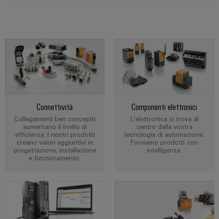
Energia
Conformità
Misurazione
Eccellenza
operativa
Interfacce
ambientale
smart
nell'energia
di
dei
eolica
Le
Workplace
Webshop
servizio
prodotti
nostre
Energia
solutions
novità
Box
PSIRT
tradizionale
di
Overall
Il
Novità
Dati
futuro
Sistemi
distribuzione
Equipment
aziendali
per
tecnici
e
Efficiency
la
Connettività
Componenti elettronici
Eventi
produzione
soluzioni
(OEE)
Cataloghi
Collegamenti ben concepiti
L'elettronica si trova al
energetica
Componenti
e
prodotti
aumentano il livello di
centro della vostra
comprovata
Analitica
elettronici
efficienza. I nostri prodotti
tecnologia di automazione.
fiere
tecnici
creano valori aggiuntivi in
Forniamo prodotti con
industriale
Fotovoltaico
progettazione, installazione
intelligenza.
Moduli
Trade
e funzionamento.
Sfruttare
Riparazioni
Automazione
relè
l'energia
Press
e
decentrata
solare
e
News
ricambi
per
relè
il
Automazione
grado
Corsi
a
industriale
di