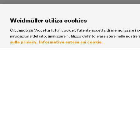
Weidmüller utiliza cookies
Cliccando su “Accetta tutti i cookie”, l'utente accetta di memorizzare i c
navigazione del sito, analizzare l'utilizzo del sito e assistere nelle nostre 
sulla privacy
Informativa estesa sui cookie
Trade Press News
Trade Press News
Scopri le nostre novità di prodotto