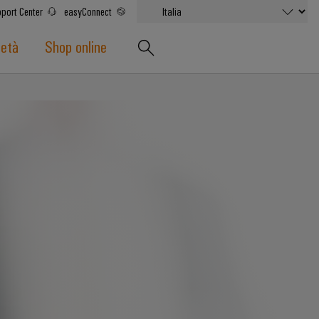
port Center
easyConnect
ietà
Shop online