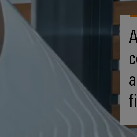
A
c
a
f