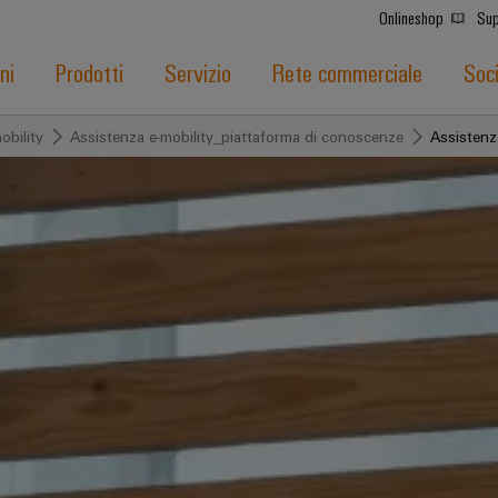
Onlineshop
Sup
ni
Prodotti
Servizio
Rete commerciale
Soc
obility
Assistenza e-mobility_piattaforma di conoscenze
Assistenz