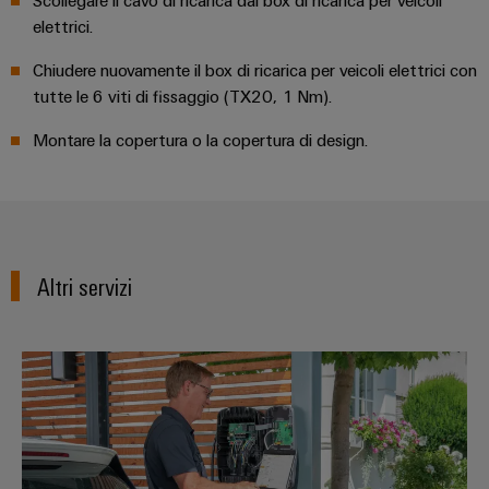
Scollegare il cavo di ricarica dal box di ricarica per veicoli
dei
da
rispettosa
soluzioni
ALL
elettrici.
servizi
fulmini
del
SERVICES
per
clima
industriali
e
Chiudere nuovamente il box di ricarica per veicoli elettrici con
l’IIoT
nel
easyConnect
sovratensioni
tutte le 6 viti di fissaggio (TX20, 1 Nm).
trasporto
e
ferroviario
l’automazione
Power
Combiner
Montare la copertura o la copertura di design.
Infrastrutture
Plant
box
degli
Controller
per
edifici
il
Soluzioni
fotovoltaico
per
Device
Altri servizi
i
Distributori
Manufacturer
requisiti
bus
specifici
dell’infrastruttura
Morsetti
di
Collegare l’AC SMART a una re
di
per
campo
costruzione
circuito
Costruzione
stampato
di
e
Automazione
quadri