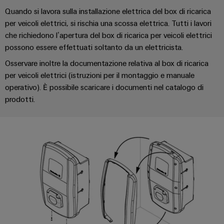
Informazioni
Ethernet
Manager
Costruzione
Quando si lavora sulla installazione elettrica del box di ricarica
sulla
Configuratore
Cavi
navale
per veicoli elettrici, si rischia una scossa elettrica. Tutti i lavori
gestione
Weidmüller
di
che richiedono l’apertura del box di ricarica per veicoli elettrici
Soluzioni
e
Quadro
collegamento,
di
Sales
Servizi
possono essere effettuati soltanto da un elettricista.
certificati
elettrico
cavi
connessione
Business
per
Osservare inoltre la documentazione relativa al box di ricarica
complete
e
patch
Development
Orange
connettori
per
per veicoli elettrici (istruzioni per il montaggio e manuale
campo
e
l'industria
Mag
PCB
operativo). È possibile scaricare i documenti nel catalogo di
cavi
marittima
Connectivity
|
Cablaggio
prodotti.
Consulting
Servizi
Device
Rivista
sul
Soluzioni
di
manufacturers
per
campo
di
Macchine
laboratorio
Soluzioni
i
cablaggio
di
Configuratore
Device
clienti
del
connettività
Weidmüller
manufacturers
innovative
sistema
Supporto
Il
per
e
Costruzione
Transportation
dispositivi
nostro
di
Supporto
intelligente
Management
Energia
Processo
migrazione
tecnico
dell’armadio
eolica
PLC
Career