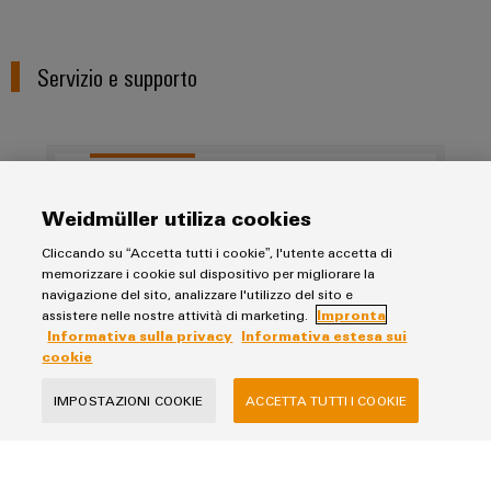
Servizio e supporto
Customer Competence Center
Weidmüller utiliza cookies
Cliccando su “Accetta tutti i cookie”, l'utente accetta di
supporto@weidmueller.com
memorizzare i cookie sul dispositivo per migliorare la
navigazione del sito, analizzare l'utilizzo del sito e
assistere nelle nostre attività di marketing.
Impronta
Informativa sulla privacy
Informativa estesa sui
cookie
IMPOSTAZIONI COOKIE
ACCETTA TUTTI I COOKIE