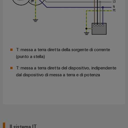
connettori
e
elettrici
PCB
software
Soluzioni
per
Servizi
Comandi
le
per
sfide
Sistemi
connettori
della
I/O
costruzione
PCB
di
T: messa a terra diretta della sorgente di corrente
quadri
Industrial
Produttore
(punto a stella)
elettrici
Ethernet
di
macchine
T: messa a terra diretta del dispositivo, indipendente
apparecchiature
Pannelli
Soluzioni
dal dispositivo di messa a terra e di potenza
originali
touch
per
(OEM)
i
vari
Strumenti
settori
di
della
progettazione
macchina
e
e
dell’automazione
visualizzazione
di
Il sistema IT