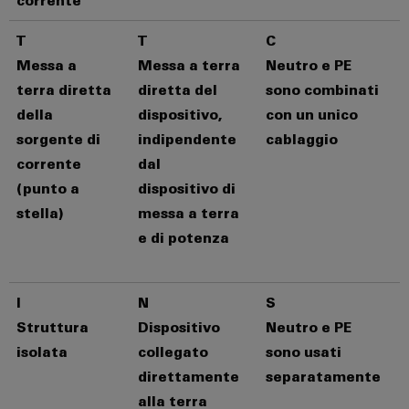
di
I
stato
corrente
efficacia
IoT
formazione
nostri
solido
delle
T
T
C
risorse
industriale
e
partner
Amplificatori
Messa a
Messa a terra
Neutro e PE
webinar
Idrogeno
Sicurezza
Distribuzione
di
terra diretta
diretta del
sono combinati
L'idrogeno
industriale
isolamento
della
dispositivo,
con un unico
come
IIoT
e
tecnologia
Opzioni
sorgente di
indipendente
cablaggio
SOFTWARE
e
fondamentale
trasduttori
di
corrente
dal
per
di
rete
di
ordinamento
la
(punto a
dispositivo di
IIoT
del
transizione
misura
digitali
stella)
messa a terra
e
partner
energetica
e di potenza
automazione
di
Alimentatori
eShop
Industria
automazione
ferroviaria
Soluzioni
Custodie
Interfaccia
Soluzioni
I
N
S
di
Trovate
per
OCI
moderne
gestione
il
Struttura
Dispositivo
Neutro e PE
componenti
e
Interfaccia
energetica
vostro
elettronici
isolata
collegato
sono usati
digitali
per
EDI
partner
direttamente
separatamente
una
Piattaforma
Protezione
di
alla terra
mobilità