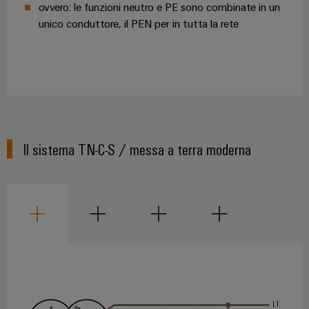
ovvero: le funzioni neutro e PE sono combinate in un
assemblati
unico conduttore, il PEN per in tutta la rete
personalizzati
Nuovi
prodotti
Connettività
pratica per la
vostra
Il sistema TN-C-S / messa a terra moderna
industria. Le
nostre
novità
Industrial
Connectivity.