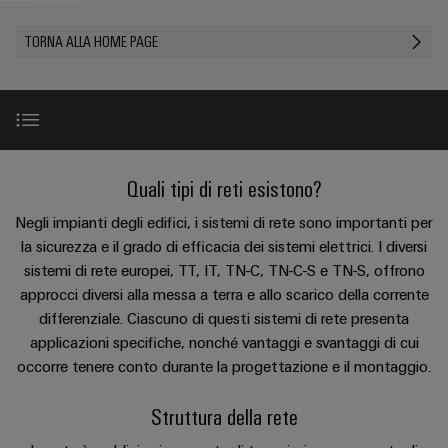
sfide
circuito
eventi
diventano
di
di
Nord
Rete commerciale
stampato
Servizio
TORNA ALLA HOME PAGE
tangibili
collegamento
Weidmüller
ovest
Digital
e
e
di
PUSH
le
Experience
connettori
consegna
Facts
Lombardia
Società
soluzioni
IN
PCB
rapida
and
possono
KEY
Nord
essere
Microgriglie
Figures
26
sperimentate.
Sistemi
est
Shop online
DC
Introduzione
Quali tipi di reti esistono?
di
Sostenibilità
Centro
Consulenza
Centro
Edge
custodie
ALL
dati
e
Negli impianti degli edifici, i sistemi di rete sono importanti per
Weidmüller
sud
SERVICES
computing
e
Struttura della rete
Soluzioni
ingegneria
la sicurezza e il grado di efficacia dei sistemi elettrici. I diversi
Academy
e
u-
componenti
digitale
Emilia
sistemi di rete europei, TT, IT, TN-C, TN-C-S e TN-S, offrono
prodotti
OS
approcci diversi alla messa a terra e allo scarico della corrente
Human
Romagna
Definizione
per
Sistemi
Consulenza
differenziale. Ciascuno di questi sistemi di rete presenta
centri
Resources
Industrial
di
dati
sulla
applicazioni specifiche, nonché vantaggi e svantaggi di cui
-
5G
inserimento
Sistema TT
Compliance
connettività
occorre tenere conto durante la progettazione e il montaggio.
Canale
efficienti,
cavi
affidabili
distributivo
Single
Sedi
Ingegneria
e
Struttura della rete
e
Sistema IT tecnico
Pair
digitale
scalabili
componenti
Distribution