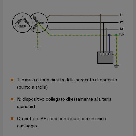
quadro
Gas
elettrico
Garantire
la
sicurezza
di
Servizio
funzionamento
con
di
soluzioni
assemblaggio
in
rete
Guide
per
l'industria
per
di
morsettiere
processo
T: messa a terra diretta della sorgente di corrente
preassemblate
(punto a stella)
Custodie
N: dispositivo collegato direttamente alla terra
modificate
standard
e
C: neutro e PE sono combinati con un unico
dotate
cablaggio
Cavi