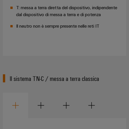
e
reti
T: messa a terra diretta del dispositivo, indipendente
energetiche
Accessori
moderne
dal dispositivo di messa a terra e di potenza
Utensili
Trattamento
Il neutro non è sempre presente nelle reti IT
dell’acqua
Macchine
e
automatiche
delle
Stampanti
acque
industriali
reflue
Soluzioni
Software
per
Il sistema TN-C / messa a terra classica
l’industria
Marcatori
dell’acqua
e
delle
Illuminazione
acque
industriale
reflue
Infrastruttura
Oil
del
&