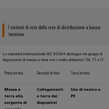
Energia
Conformità
Misurazione
Eccellenza
operativa
Interfacce
ambientale
smart
nell'energia
di
dei
eolica
Le
Workplace
Webshop
servizio
prodotti
nostre
Energia
solutions
I sistemi di rete della rete di distribuzione a bassa
novità
Box
PSIRT
tradizionale
tensione
di
Overall
Il
Novità
Dati
futuro
Sistemi
distribuzione
Equipment
aziendali
per
tecnici
e
Efficiency
la
Lo standard internazionale IEC 60364 distingue tre gruppi di
Eventi
produzione
soluzioni
(OEE)
Cataloghi
energetica
disposizioni di messa a terra con i codici alfabetici TN, TT e IT.
Componenti
e
prodotti
comprovata
Analitica
elettronici
fiere
tecnici
industriale
Prima lettera
Seconda lettera
Terza lettera
Fotovoltaico
Moduli
Trade
Sfruttare
Riparazioni
Automazione
relè
l'energia
Press
e
decentrata
solare
Messa a
Collegamenti
Uso di neutro e
e
News
ricambi
per
terra alla
a terra dei
PE
relè
il
Automazione
grado
Corsi
a
sorgente di
dispositivi
industriale
di