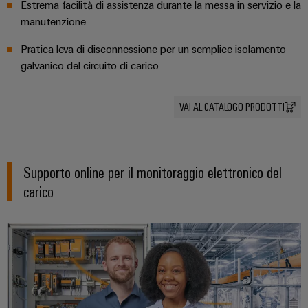
fabbrica
Estrema facilità di assistenza durante la messa in servizio e la
Misurazione
manutenzione
Stoccaggio
dell'energia
di
Pratica leva di disconnessione per un semplice isolamento
Weidmüller
energia
galvanico del circuito di carico
Industrial
Soluzioni
e
AI
prodotti
VAI AL CATALOGO PRODOTTI
per
Accesso
sistemi
remoto
di
stoccaggio
Piattaforma
Supporto online per il monitoraggio elettronico del
energetico
(ESS)
dei
carico
servizi
Trasmissione
industriali
e
easyConnect
distribuzione
Stabilità
e
sicurezza
Workplace
per