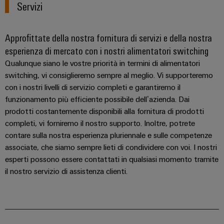
Servizi
Approfittate della nostra fornitura di servizi e della nostra
esperienza di mercato con i nostri alimentatori switching
Qualunque siano le vostre priorità in termini di alimentatori
switching, vi consiglieremo sempre al meglio. Vi supporteremo
Configuratore
Weidmüller
con i nostri livelli di servizio completi e garantiremo il
Ingegneria
funzionamento più efficiente possibile dell’azienda. Dai
digitale di
prodotti costantemente disponibili alla fornitura di prodotti
livello
successivo:
completi, vi forniremo il nostro supporto. Inoltre, potrete
intuitiva,
contare sulla nostra esperienza pluriennale e sulle competenze
semplice,
rapida
associate, che siamo sempre lieti di condividere con voi. I nostri
esperti possono essere contattati in qualsiasi momento tramite
il nostro servizio di assistenza clienti.