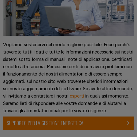
e
reti
energetiche
Accessori
moderne
Utensili
Trattamento
dell’acqua
Macchine
e
automatiche
Vogliamo sostenervi nel modo migliore possibile. Ecco perché,
delle
troverete tutti i dati e tutte le informazioni necessarie sui nostri
Stampanti
acque
sistemi sotto forma di manuali, note di applicazione, certificati
industriali
reflue
e molto altro ancora. Per essere certi di non avere problemi con
Soluzioni
il funzionamento dei nostri alimentatori e di essere sempre
Software
per
aggiornati, sul nostro sito web troverete ulteriori informazioni
l’industria
sui nostri aggiornamenti del software. Se avete altre domande,
Marcatori
dell’acqua
e
vi invitiamo a contattare i nostri
esperti
in qualsiasi momento.
delle
Illuminazione
Saremo lieti di rispondere alle vostre domande e di aiutarvi a
acque
industriale
trovare gli alimentatori ideali per le vostre esigenze.
reflue
Infrastruttura
SUPPORTO PER LA GESTIONE ENERGETICA
Oil
del
&