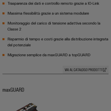
dei
da
Trasparenza dei dati e controllo remoto grazie a IO-Link
rispettosa
soluzioni
ALL
servizi
fulmini
del
SERVICES
per
clima
Massima flessibilità grazie a un sistema modulare
industriali
e
l’IIoT
nel
easyConnect
sovratensioni
trasporto
e
Monitoraggio del carico di tensione adattiva secondo la
ferroviario
Classe 2
l’automazione
Power
Combiner
Infrastrutture
Plant
box
Risparmio di tempo e costi grazie alla distribuzione integrata
degli
Controller
per
del potenziale
edifici
il
Migrazione semplice da maxGUARD a topGUARD
Soluzioni
fotovoltaico
per
Device
i
Distributori
Manufacturer
requisiti
VAI AL CATALOGO PRODOTTI
bus
specifici
dell’infrastruttura
Morsetti
di
di
per
campo
costruzione
maxGUARD
circuito
Costruzione
stampato
di
e
Automazione
quadri