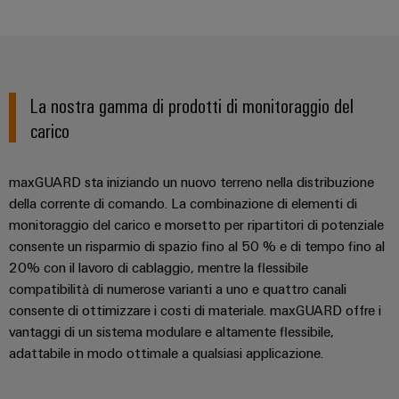
Energia
Conformità
Misurazione
Eccellenza
operativa
Interfacce
ambientale
smart
nell'energia
di
dei
eolica
Le
Workplace
Webshop
servizio
prodotti
nostre
Energia
solutions
La nostra gamma di prodotti di monitoraggio del
novità
Box
PSIRT
tradizionale
carico
di
Overall
Il
Novità
Dati
futuro
Sistemi
distribuzione
Equipment
aziendali
per
tecnici
e
Efficiency
maxGUARD sta iniziando un nuovo terreno nella distribuzione
la
Eventi
produzione
soluzioni
(OEE)
della corrente di comando. La combinazione di elementi di
Cataloghi
energetica
Componenti
e
monitoraggio del carico e morsetto per ripartitori di potenziale
prodotti
comprovata
Analitica
elettronici
consente un risparmio di spazio fino al 50 % e di tempo fino al
fiere
tecnici
industriale
Fotovoltaico
20% con il lavoro di cablaggio, mentre la flessibile
Moduli
Trade
compatibilità di numerose varianti a uno e quattro canali
Sfruttare
Riparazioni
Automazione
relè
l'energia
Press
consente di ottimizzare i costi di materiale. maxGUARD offre i
e
decentrata
solare
e
News
vantaggi di un sistema modulare e altamente flessibile,
ricambi
per
relè
adattabile in modo ottimale a qualsiasi applicazione.
il
Automazione
grado
Corsi
a
industriale
di