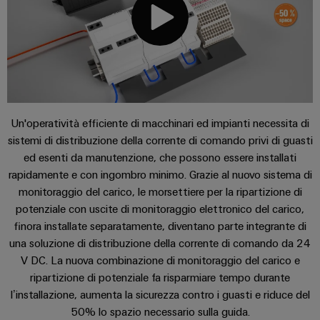
Servizi
Informazioni
Ethernet
Manager
Costruzione
sulla
Configuratore
Cavi
navale
gestione
Weidmüller
di
Applicazioni
Soluzioni
e
Quadro
collegamento,
di
Sales
Servizi
certificati
elettrico
cavi
connessione
Business
Download
per
complete
e
patch
Development
Orange
connettori
per
campo
e
l'industria
Mag
PCB
Un'operatività efficiente di macchinari ed impianti necessita di
Contatto | Consulenza
cavi
marittima
Connectivity
sistemi di distribuzione della corrente di comando privi di guasti
|
Cablaggio
Consulting
Servizi
ed esenti da manutenzione, che possono essere installati
Device
Rivista
sul
Soluzioni
Servizio e supporto
di
rapidamente e con ingombro minimo. Grazie al nuovo sistema di
manufacturers
per
campo
di
Macchine
laboratorio
monitoraggio del carico, le morsettiere per la ripartizione di
Soluzioni
i
cablaggio
di
Configuratore
potenziale con uscite di monitoraggio elettronico del carico,
Device
clienti
del
connettività
finora installate separatamente, diventano parte integrante di
Weidmüller
manufacturers
innovative
sistema
una soluzione di distribuzione della corrente di comando da 24
Supporto
Il
per
e
Costruzione
Transportation
V DC. La nuova combinazione di monitoraggio del carico e
dispositivi
nostro
di
Supporto
intelligente
ripartizione di potenziale fa risparmiare tempo durante
Management
Energia
Processo
migrazione
tecnico
dell’armadio
l’installazione, aumenta la sicurezza contro i guasti e riduce del
eolica
PLC
Career
50% lo spazio necessario sulla guida.