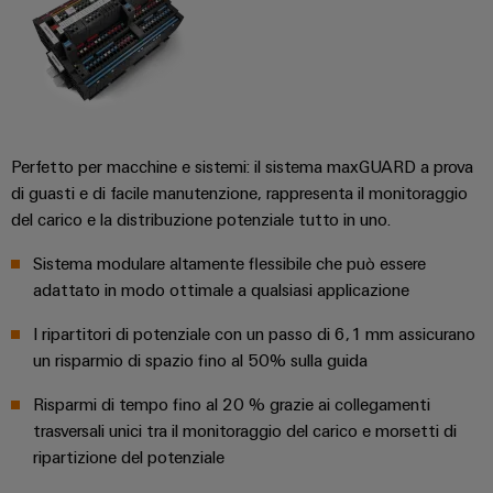
connettori
e
elettrici
PCB
software
Soluzioni
per
Servizi
Comandi
le
per
sfide
Sistemi
connettori
della
I/O
costruzione
PCB
Perfetto per macchine e sistemi: il sistema maxGUARD a prova
di
di guasti e di facile manutenzione, rappresenta il monitoraggio
quadri
Industrial
Produttore
elettrici
del carico e la distribuzione potenziale tutto in uno.
Ethernet
di
macchine
Sistema modulare altamente flessibile che può essere
apparecchiature
Pannelli
Soluzioni
adattato in modo ottimale a qualsiasi applicazione
originali
touch
per
(OEM)
i
I ripartitori di potenziale con un passo di 6,1 mm assicurano
vari
Strumenti
un risparmio di spazio fino al 50% sulla guida
settori
di
della
Risparmi di tempo fino al 20 % grazie ai collegamenti
progettazione
macchina
trasversali unici tra il monitoraggio del carico e morsetti di
e
e
dell’automazione
ripartizione del potenziale
visualizzazione
di