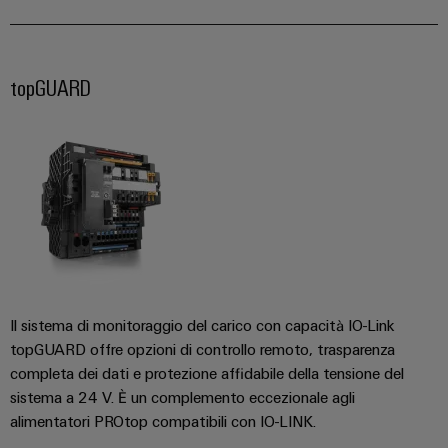
di
I
stato
efficacia
IoT
formazione
nostri
solido
delle
risorse
industriale
e
partner
Amplificatori
webinar
topGUARD
Idrogeno
Sicurezza
Distribuzione
di
L'idrogeno
industriale
isolamento
come
IIoT
e
tecnologia
Opzioni
SOFTWARE
e
fondamentale
trasduttori
di
per
di
rete
di
ordinamento
la
IIoT
del
transizione
misura
digitali
e
partner
energetica
automazione
di
Alimentatori
eShop
Industria
automazione
ferroviaria
Soluzioni
Custodie
Interfaccia
Il sistema di monitoraggio del carico con capacità IO-Link
Soluzioni
di
Trovate
per
OCI
moderne
topGUARD offre opzioni di controllo remoto, trasparenza
gestione
il
componenti
e
completa dei dati e protezione affidabile della tensione del
Interfaccia
energetica
vostro
elettronici
digitali
sistema a 24 V. È un complemento eccezionale agli
per
EDI
partner
alimentatori PROtop compatibili con IO-LINK.
una
Piattaforma
Protezione
di
mobilità