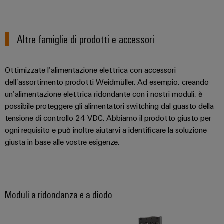
quadro
Gas
elettrico
Garantire
la
sicurezza
Altre famiglie di prodotti e accessori
di
Servizio
funzionamento
con
di
Ottimizzate l’alimentazione elettrica con accessori
soluzioni
assemblaggio
dell’assortimento prodotti Weidmüller. Ad esempio, creando
in
rete
un’alimentazione elettrica ridondante con i nostri moduli, è
Guide
per
possibile proteggere gli alimentatori switching dal guasto della
l'industria
per
tensione di controllo 24 VDC. Abbiamo il prodotto giusto per
di
morsettiere
ogni requisito e può inoltre aiutarvi a identificare la soluzione
processo
preassemblate
giusta in base alle vostre esigenze.
Custodie
modificate
e
Moduli a ridondanza e a diodo
dotate
Cavi