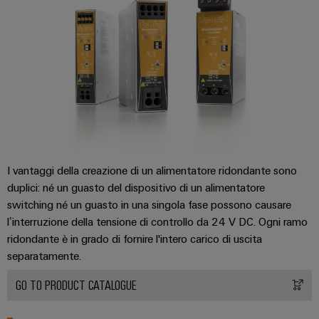
assemblati
personalizzati
Nuovi
prodotti
Connettività
pratica per la
vostra
industria. Le
nostre
I vantaggi della creazione di un alimentatore ridondante sono
novità
duplici: né un guasto del dispositivo di un alimentatore
Industrial
Connectivity.
switching né un guasto in una singola fase possono causare
l’interruzione della tensione di controllo da 24 V DC. Ogni ramo
ridondante è in grado di fornire l'intero carico di uscita
separatamente.
GO TO PRODUCT CATALOGUE