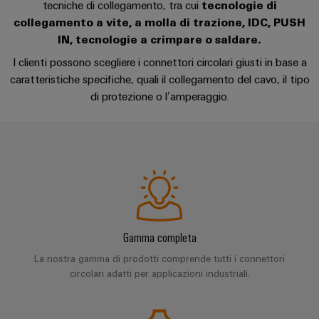
Energia
Conformità
Misurazione
Eccellenza
tecniche di collegamento, tra cui
tecnologie di
operativa
Interfacce
ambientale
collegamento a vite, a molla di trazione, IDC, PUSH
smart
nell'energia
di
dei
IN, tecnologie a crimpare o saldare.
eolica
Le
Workplace
Webshop
servizio
prodotti
I clienti possono scegliere i connettori circolari giusti in base a
nostre
Energia
solutions
caratteristiche specifiche, quali il collegamento del cavo, il tipo
novità
Box
PSIRT
tradizionale
di protezione o l’amperaggio.
di
Overall
Il
Novità
Dati
futuro
Sistemi
distribuzione
Equipment
aziendali
per
tecnici
e
Efficiency
la
Eventi
produzione
soluzioni
(OEE)
Cataloghi
energetica
Componenti
e
prodotti
comprovata
Analitica
elettronici
fiere
tecnici
industriale
Fotovoltaico
Moduli
Trade
Sfruttare
Riparazioni
Gamma completa
Automazione
relè
l'energia
Press
e
decentrata
solare
La nostra gamma di prodotti comprende tutti i connettori
e
News
ricambi
per
circolari adatti per applicazioni industriali.
relè
il
Automazione
grado
Corsi
a
industriale
di