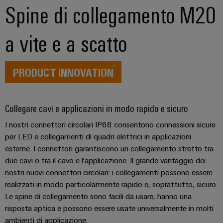
connettori
e
Spine di collegamento M20
elettrici
PCB
software
Soluzioni
per
a vite e a scatto
Servizi
Comandi
le
per
sfide
Sistemi
connettori
della
I/O
PRODUCT INNOVATION
costruzione
PCB
di
quadri
Industrial
Produttore
elettrici
Ethernet
Collegare cavi e applicazioni in modo rapido e sicuro
di
macchine
apparecchiature
Pannelli
I nostri connettori circolari IP68 consentono connessioni sicure
Soluzioni
originali
per LED e collegamenti di quadri elettrici in applicazioni
touch
per
(OEM)
i
esterne. I connettori garantiscono un collegamento stretto tra
vari
Strumenti
due cavi o tra il cavo e l'applicazione. Il grande vantaggio dei
settori
di
nostri nuovi connettori circolari: i collegamenti possono essere
della
progettazione
realizzati in modo particolarmente rapido e, soprattutto, sicuro.
macchina
e
Le spine di collegamento sono facili da usare, hanno una
e
dell’automazione
risposta aptica e possono essere usate universalmente in molti
visualizzazione
di
ambienti di applicazione.