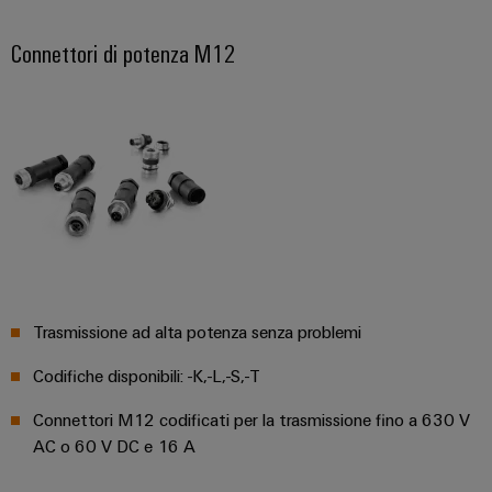
assemblati
personalizzati
Connettori di potenza M12
Nuovi
prodotti
Connettività
pratica per la
vostra
industria. Le
nostre
novità
Industrial
Connectivity.
Trasmissione ad alta potenza senza problemi
Codifiche disponibili: -K,-L,-S,-T
Connettori M12 codificati per la trasmissione fino a 630 V
AC o 60 V DC e 16 A