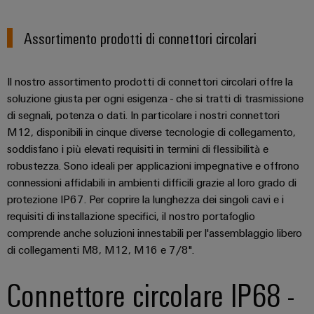
dei
da
rispettosa
soluzioni
ALL
servizi
fulmini
del
SERVICES
per
Assortimento prodotti di connettori circolari
clima
industriali
e
l’IIoT
nel
easyConnect
sovratensioni
trasporto
e
ferroviario
Il nostro assortimento prodotti di connettori circolari offre la
l’automazione
Power
Combiner
soluzione giusta per ogni esigenza - che si tratti di trasmissione
Infrastrutture
Plant
box
di segnali, potenza o dati. In particolare i nostri connettori
degli
Controller
per
M12, disponibili in cinque diverse tecnologie di collegamento,
edifici
il
soddisfano i più elevati requisiti in termini di flessibilità e
Soluzioni
fotovoltaico
robustezza. Sono ideali per applicazioni impegnative e offrono
per
Device
connessioni affidabili in ambienti difficili grazie al loro grado di
i
Distributori
Manufacturer
requisiti
protezione IP67. Per coprire la lunghezza dei singoli cavi e i
bus
specifici
requisiti di installazione specifici, il nostro portafoglio
dell’infrastruttura
Morsetti
di
comprende anche soluzioni innestabili per l'assemblaggio libero
di
per
campo
costruzione
di collegamenti M8, M12, M16 e 7/8".
circuito
Costruzione
stampato
Connettore circolare IP68 -
di
e
Automazione
quadri