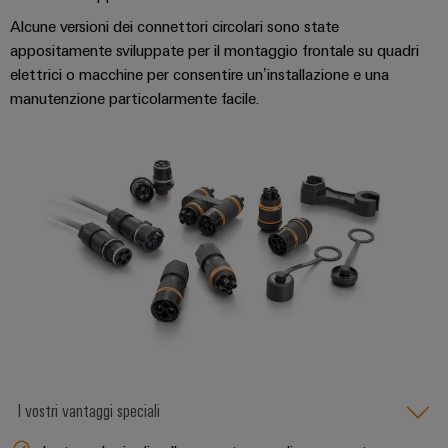
fabbrica
Misurazione
Alcune versioni dei connettori circolari sono state
Stoccaggio
dell'energia
appositamente sviluppate per il montaggio frontale su quadri
di
elettrici o macchine per consentire un’installazione e una
Weidmüller
energia
manutenzione particolarmente facile.
Industrial
Soluzioni
e
AI
prodotti
per
Accesso
sistemi
remoto
di
stoccaggio
Piattaforma
energetico
(ESS)
dei
servizi
Trasmissione
industriali
e
easyConnect
distribuzione
Stabilità
e
I vostri vantaggi speciali
sicurezza
Workplace
per