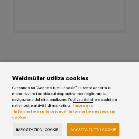
Weidmüller utiliza cookies
Informativa sulla privacy
Cliccando su “Accetta tutti i cookie”, l'utente accetta di
Impronta
memorizzare i cookie sul dispositivo per migliorare la
Informativa estesa sui cookie
navigazione del sito, analizzare l'utilizzo del sito e assistere
nelle nostre attività di marketing.
Impronta
Informativa sulla privacy
Informativa estesa sui
Weidmüller Italia
cookie
via Albert Einstein 4
IMPOSTAZIONI COOKIE
ACCETTA TUTTI I COOKIE
20092 Cinisello Balsamo MI