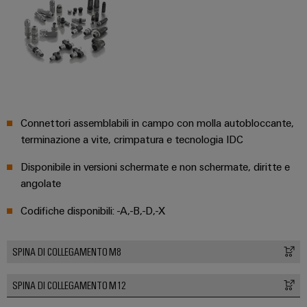
quadro
Gas
elettrico
Garantire
la
sicurezza
di
Servizio
funzionamento
con
di
soluzioni
assemblaggio
in
Connettori assemblabili in campo con molla autobloccante,
rete
Guide
terminazione a vite, crimpatura e tecnologia IDC
per
l'industria
per
Disponibile in versioni schermate e non schermate, diritte e
di
morsettiere
processo
angolate
preassemblate
Codifiche disponibili: -A,-B,-D,-X
Custodie
modificate
SPINA DI COLLEGAMENTO M8
e
dotate
SPINA DI COLLEGAMENTO M12
Cavi