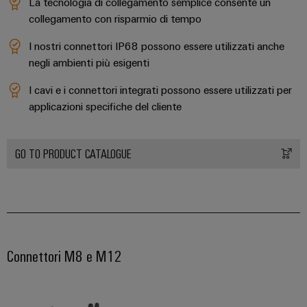
e
La tecnologia di collegamento semplice consente un
reti
energetiche
collegamento con risparmio di tempo
Accessori
moderne
I nostri connettori IP68 possono essere utilizzati anche
Utensili
Trattamento
negli ambienti più esigenti
dell’acqua
Macchine
I cavi e i connettori integrati possono essere utilizzati per
e
automatiche
applicazioni specifiche del cliente
delle
Stampanti
acque
industriali
reflue
GO TO PRODUCT CATALOGUE
Soluzioni
Software
per
l’industria
Marcatori
dell’acqua
e
delle
Illuminazione
acque
industriale
Connettori M8 e M12
reflue
Infrastruttura
Oil
del
&