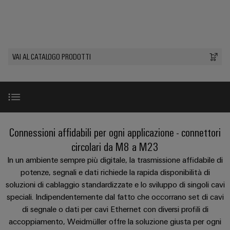
sfide
circuito
eventi
diventano
di
di
Nord
Rete commerciale
stampato
Servizio
tangibili
collegamento
Weidmüller
ovest
Digital
e
e
di
PUSH
le
Experience
connettori
consegna
Facts
Lombardia
Società
soluzioni
IN
VAI AL CATALOGO PRODOTTI
PCB
rapida
and
possono
KEY
Nord
essere
Microgriglie
Figures
26
sperimentate.
Sistemi
est
Shop online
DC
di
Sostenibilità
Centro
Consulenza
Centro
Edge
custodie
ALL
dati
e
Weidmüller
sud
SERVICES
computing
e
Soluzioni
ingegneria
Gamma prodotti
Connessioni affidabili per ogni applicazione - connettori
Academy
e
u-
componenti
digitale
Emilia
prodotti
circolari da M8 a M23
OS
Human
Romagna
per
Sistemi
Servizi
In un ambiente sempre più digitale, la trasmissione affidabile di
Consulenza
centri
Resources
Industrial
di
potenze, segnali e dati richiede la rapida disponibilità di
dati
sulla
-
5G
inserimento
soluzioni di cablaggio standardizzate e lo sviluppo di singoli cavi
Compliance
connettività
Complementi perfetti
Canale
efficienti,
cavi
speciali. Indipendentemente dal fatto che occorrano set di cavi
affidabili
distributivo
Single
Sedi
Ingegneria
di segnale o dati per cavi Ethernet con diversi profili di
e
e
Pair
Download
accoppiamento, Weidmüller offre la soluzione giusta per ogni
digitale
scalabili
componenti
Distribution