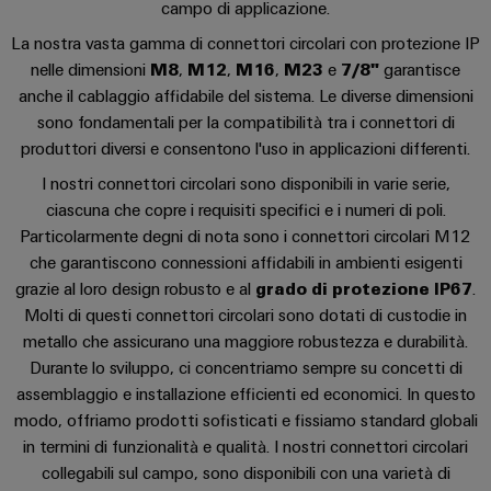
Informazioni
Ethernet
campo di applicazione.
Manager
Costruzione
sulla
Configuratore
Cavi
Servizio e supporto
La nostra vasta gamma di connettori circolari con protezione IP
navale
gestione
Weidmüller
di
nelle dimensioni
M8
,
M12
,
M16
,
M23
e
7/8"
garantisce
Soluzioni
e
Quadro
collegamento,
anche il cablaggio affidabile del sistema. Le diverse dimensioni
di
Sales
Servizi
certificati
elettrico
cavi
connessione
sono fondamentali per la compatibilità tra i connettori di
Business
per
complete
e
patch
produttori diversi e consentono l'uso in applicazioni differenti.
Development
Orange
connettori
per
campo
e
l'industria
I nostri connettori circolari sono disponibili in varie serie,
Mag
PCB
cavi
marittima
Connectivity
ciascuna che copre i requisiti specifici e i numeri di poli.
|
Cablaggio
Consulting
Servizi
Particolarmente degni di nota sono i connettori circolari M12
Device
Rivista
sul
Soluzioni
che garantiscono connessioni affidabili in ambienti esigenti
di
manufacturers
per
campo
di
Macchine
grazie al loro design robusto e al
grado di protezione IP67
.
laboratorio
Soluzioni
i
cablaggio
Molti di questi connettori circolari sono dotati di custodie in
di
Configuratore
Device
clienti
del
connettività
metallo che assicurano una maggiore robustezza e durabilità.
Weidmüller
manufacturers
innovative
sistema
Durante lo sviluppo, ci concentriamo sempre su concetti di
Supporto
Il
per
e
assemblaggio e installazione efficienti ed economici. In questo
Costruzione
Transportation
dispositivi
nostro
di
Supporto
modo, offriamo prodotti sofisticati e fissiamo standard globali
intelligente
Management
Energia
Processo
in termini di funzionalità e qualità. I nostri connettori circolari
migrazione
tecnico
dell’armadio
eolica
collegabili sul campo, sono disponibili con una varietà di
PLC
Career