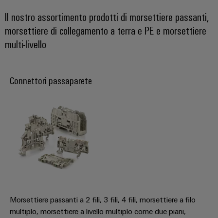
Energia
Conformità
Misurazione
Eccellenza
operativa
Interfacce
ambientale
Il nostro assortimento prodotti di morsettiere passanti,
smart
nell'energia
di
dei
morsettiere di collegamento a terra e PE e morsettiere
eolica
Le
Workplace
Webshop
servizio
prodotti
multi-livello
nostre
Energia
solutions
novità
Box
PSIRT
tradizionale
di
Overall
Il
Novità
Connettori passaparete
Dati
futuro
Sistemi
distribuzione
Equipment
aziendali
per
tecnici
e
Efficiency
la
Eventi
produzione
soluzioni
(OEE)
Cataloghi
energetica
Componenti
e
prodotti
comprovata
Analitica
elettronici
fiere
tecnici
industriale
Fotovoltaico
Moduli
Trade
Sfruttare
Riparazioni
Automazione
relè
l'energia
Press
e
decentrata
solare
e
News
ricambi
per
relè
il
Automazione
Morsettiere passanti a 2 fili, 3 fili, 4 fili, morsettiere a filo
grado
Corsi
a
industriale
multiplo, morsettiere a livello multiplo come due piani,
di