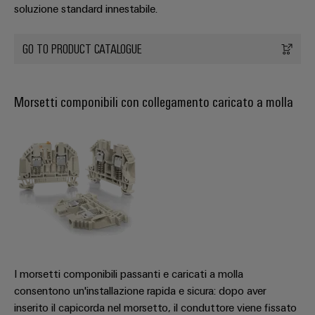
connettori
e
soluzione standard innestabile.
elettrici
PCB
software
Soluzioni
per
GO TO PRODUCT CATALOGUE
Servizi
Comandi
le
per
sfide
Sistemi
connettori
della
I/O
Morsetti componibili con collegamento caricato a molla
costruzione
PCB
di
quadri
Industrial
Produttore
elettrici
Ethernet
di
macchine
apparecchiature
Pannelli
Soluzioni
originali
touch
per
(OEM)
i
vari
Strumenti
settori
di
della
progettazione
macchina
I morsetti componibili passanti e caricati a molla
e
e
dell’automazione
consentono un'installazione rapida e sicura: dopo aver
visualizzazione
di
inserito il capicorda nel morsetto, il conduttore viene fissato