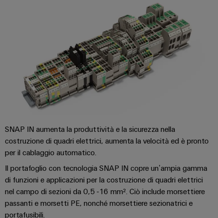
e
reti
energetiche
Accessori
moderne
Utensili
Trattamento
dell’acqua
Macchine
e
automatiche
delle
Stampanti
acque
industriali
reflue
Soluzioni
Software
per
SNAP IN aumenta la produttività e la sicurezza nella
l’industria
costruzione di quadri elettrici, aumenta la velocità ed è pronto
Marcatori
dell’acqua
e
per il cablaggio automatico.
delle
Illuminazione
Il portafoglio con tecnologia SNAP IN copre un’ampia gamma
acque
industriale
di funzioni e applicazioni per la costruzione di quadri elettrici
reflue
nel campo di sezioni da 0,5 -16 mm². Ciò include morsettiere
Infrastruttura
Oil
passanti e morsetti PE, nonché morsettiere sezionatrici e
del
&
portafusibili.