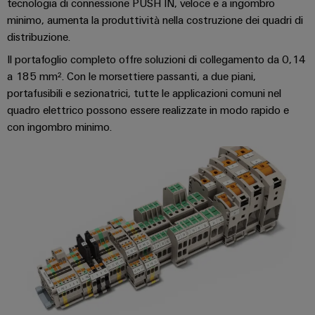
tecnologia di connessione PUSH IN, veloce e a ingombro
assemblati
minimo, aumenta la produttività nella costruzione dei quadri di
personalizzati
distribuzione.
Il portafoglio completo offre soluzioni di collegamento da 0,14
a 185 mm². Con le morsettiere passanti, a due piani,
Nuovi
portafusibili e sezionatrici, tutte le applicazioni comuni nel
prodotti
quadro elettrico possono essere realizzate in modo rapido e
Connettività
con ingombro minimo.
pratica per la
vostra
industria. Le
nostre
novità
Industrial
Connectivity.