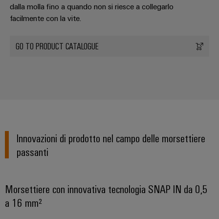
fabbrica
dalla molla fino a quando non si riesce a collegarlo
Misurazione
Stoccaggio
facilmente con la vite.
dell'energia
di
Weidmüller
energia
GO TO PRODUCT CATALOGUE
Industrial
Soluzioni
e
AI
prodotti
per
Accesso
sistemi
remoto
di
stoccaggio
Piattaforma
energetico
(ESS)
dei
Innovazioni di prodotto nel campo delle morsettiere
servizi
Trasmissione
passanti
industriali
e
easyConnect
distribuzione
Stabilità
Morsettiere con innovativa tecnologia SNAP IN da 0,5
e
a 16 mm²
sicurezza
Workplace
per