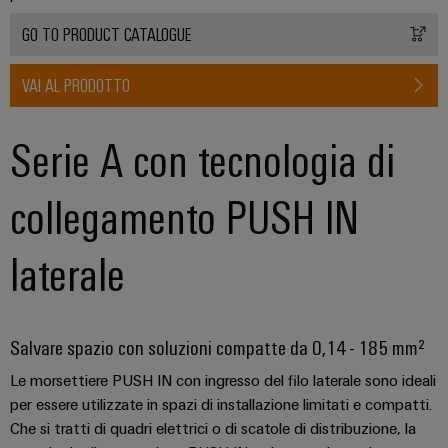
quadro
Gas
elettrico
GO TO PRODUCT CATALOGUE
Garantire
la
sicurezza
VAI AL PRODOTTO
di
Servizio
funzionamento
con
di
Serie A con tecnologia di
soluzioni
assemblaggio
in
rete
collegamento PUSH IN
Guide
per
l'industria
per
di
morsettiere
laterale
processo
preassemblate
Custodie
Salvare spazio con soluzioni compatte da 0,14 - 185 mm²
modificate
e
Le morsettiere PUSH IN con ingresso del filo laterale sono ideali
dotate
per essere utilizzate in spazi di installazione limitati e compatti.
Che si tratti di quadri elettrici o di scatole di distribuzione, la
Cavi