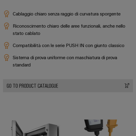
Cablaggio chiaro senza raggio di curvatura sporgente
Riconoscimento chiaro delle aree funzionali, anche nello
stato cablato
Compatibilità con le serie PUSH IN con giunto classico
Configuratore
Weidmüller
Sistema di prova uniforme con maschiatura di prova
Ingegneria
digitale di
standard
livello
successivo:
intuitiva,
semplice,
GO TO PRODUCT CATALOGUE
rapida