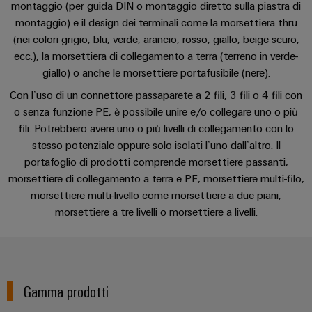
Informazioni
Ethernet
montaggio (per guida DIN o montaggio diretto sulla piastra di
Manager
Costruzione
sulla
Configuratore
Cavi
montaggio) e il design dei terminali come la morsettiera thru
navale
gestione
Weidmüller
di
Download
(nei colori grigio, blu, verde, arancio, rosso, giallo, beige scuro,
Soluzioni
e
Quadro
ecc.), la morsettiera di collegamento a terra (terreno in verde-
collegamento,
di
Sales
Servizi
certificati
elettrico
giallo) o anche le morsettiere portafusibile (nere).
cavi
connessione
Servizio e supporto
Business
per
complete
e
patch
Con l’uso di un connettore passaparete a 2 fili, 3 fili o 4 fili con
Development
Orange
connettori
per
campo
e
o senza funzione PE, è possibile unire e/o collegare uno o più
l'industria
Mag
PCB
Newsletter
fili. Potrebbero avere uno o più livelli di collegamento con lo
cavi
marittima
Connectivity
|
Cablaggio
stesso potenziale oppure solo isolati l’uno dall’altro. Il
Consulting
Servizi
Device
Rivista
sul
Soluzioni
portafoglio di prodotti comprende morsettiere passanti,
di
manufacturers
per
campo
di
Macchine
morsettiere di collegamento a terra e PE, morsettiere multi-filo,
laboratorio
Soluzioni
i
cablaggio
morsettiere multi-livello come morsettiere a due piani,
di
Configuratore
Device
clienti
morsettiere a tre livelli o morsettiere a livelli.
del
connettività
Weidmüller
manufacturers
innovative
sistema
Supporto
Il
per
e
Costruzione
Transportation
dispositivi
nostro
di
Supporto
intelligente
Management
Energia
Processo
migrazione
tecnico
dell’armadio
Gamma prodotti
eolica
PLC
Career