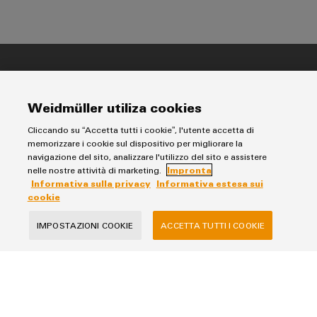
Informativa sulla privacy
Impronta
Weidmüller utiliza cookies
Informativa estesa sui cookie
Cliccando su “Accetta tutti i cookie”, l'utente accetta di
memorizzare i cookie sul dispositivo per migliorare la
navigazione del sito, analizzare l'utilizzo del sito e assistere
Weidmüller Italia
nelle nostre attività di marketing.
Impronta
via Albert Einstein 4
Informativa sulla privacy
Informativa estesa sui
cookie
20092 Cinisello Balsamo MI
telefono +39 02 66068-1
IMPOSTAZIONI COOKIE
ACCETTA TUTTI I COOKIE
fax +39 02 6124945