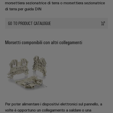
dei
da
morsettiera sezionatrice di terra o morsettiera sezionatrice
rispettosa
soluzioni
ALL
servizi
fulmini
del
di terra per guida DIN
SERVICES
per
clima
industriali
e
l’IIoT
nel
easyConnect
sovratensioni
trasporto
GO TO PRODUCT CATALOGUE
e
ferroviario
l’automazione
Power
Combiner
Infrastrutture
Plant
box
Morsetti componibili con altri collegamenti
degli
Controller
per
edifici
il
Soluzioni
fotovoltaico
per
Device
i
Distributori
Manufacturer
requisiti
bus
specifici
dell’infrastruttura
Morsetti
di
di
per
campo
costruzione
circuito
Costruzione
stampato
Per poter alimentare i dispositivi elettronici sul pannello, a
di
e
Automazione
volte è opportuno un collegamento a saldare o una
quadri