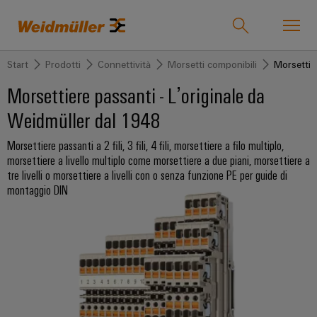
Start
Prodotti
Connettività
Morsetti componibili
Morsetti 
Onlineshop
Support Center
easyConnect
Morsettiere passanti - L’originale da
Weidmüller dal 1948
back to
back to
back to
back to
back to
back to
back
Settori industriali
Settori
Soluzioni
Prodotti
Servizio
Rete
Società
to Le
Morsettiere passanti a 2 fili, 3 fili, 4 fili, morsettiere a filo multiplo,
morsettiere a livello multiplo come morsettiere a due piani, morsettiere a
industriali
commerciale
nostre
tre livelli o morsettiere a livelli con o senza funzione PE per guide di
novità
Tecnologie
Connettività
Prodotti
La
Weidmüller
montaggio DIN
Soluzioni
personalizzati
nostra
Area
IndustryMatch
Eventi
Tecnologia
Morsetti
azienda
vendite
Un
e
di
componibili
Morsettiere
Prodotti
mondo
fiere
collegamento
preassemblate
Chi
Condizioni
in
Connettori
3D
SNAP
siamo?
Generali
Fiere
Cavi
in
IN
di
Servizio
Morsetti
cui
mondiali
assemblati
175
Vendita
le
per
ed
Tecnologia
personalizzati
anni