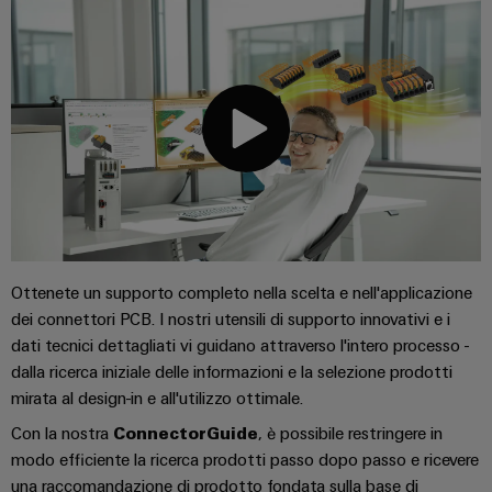
Informazioni
Ethernet
Manager
Costruzione
sulla
Configuratore
Cavi
navale
gestione
Weidmüller
di
Soluzioni
e
Quadro
collegamento,
di
Sales
Servizi
certificati
elettrico
cavi
connessione
Business
per
complete
e
patch
Development
Orange
connettori
per
campo
e
l'industria
Mag
PCB
cavi
marittima
Connectivity
|
Cablaggio
Consulting
Servizi
Device
Rivista
sul
Soluzioni
di
manufacturers
per
campo
di
Macchine
laboratorio
Ottenete un supporto completo nella scelta e nell'applicazione
Soluzioni
i
cablaggio
dei connettori PCB. I nostri utensili di supporto innovativi e i
di
Configuratore
Device
clienti
del
connettività
dati tecnici dettagliati vi guidano attraverso l'intero processo -
Weidmüller
manufacturers
innovative
sistema
dalla ricerca iniziale delle informazioni e la selezione prodotti
Supporto
Il
per
e
Costruzione
mirata al design-in e all'utilizzo ottimale.
Transportation
dispositivi
nostro
di
Supporto
intelligente
Con la nostra
ConnectorGuide
, è possibile restringere in
Management
Energia
Processo
migrazione
tecnico
dell’armadio
modo efficiente la ricerca prodotti passo dopo passo e ricevere
eolica
PLC
Career
una raccomandazione di prodotto fondata sulla base di