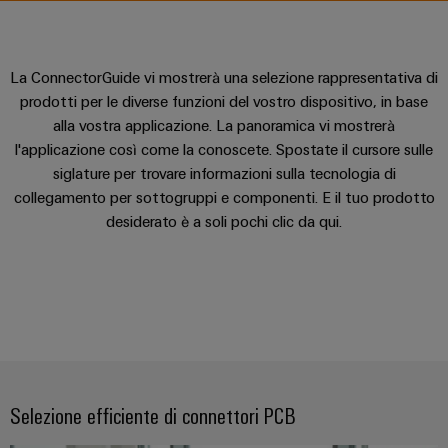
sfide
circuito
eventi
diventano
di
di
Nord
Rete commerciale
stampato
Servizio
tangibili
collegamento
Weidmüller
ovest
Digital
e
e
di
PUSH
La ConnectorGuide vi mostrerà una selezione rappresentativa di
le
Experience
connettori
consegna
Facts
Lombardia
Società
soluzioni
IN
prodotti per le diverse funzioni del vostro dispositivo, in base
PCB
rapida
and
possono
alla vostra applicazione. La panoramica vi mostrerà
KEY
Nord
essere
Microgriglie
Figures
l'applicazione così come la conoscete. Spostate il cursore sulle
26
sperimentate.
Sistemi
est
Shop online
DC
siglature per trovare informazioni sulla tecnologia di
di
Sostenibilità
Centro
Consulenza
collegamento per sottogruppi e componenti. E il tuo prodotto
Centro
Edge
custodie
ALL
dati
e
desiderato è a soli pochi clic da qui.
Weidmüller
sud
SERVICES
computing
e
Soluzioni
ingegneria
Academy
e
u-
componenti
digitale
Emilia
prodotti
OS
Human
Romagna
per
Sistemi
Consulenza
centri
Resources
Industrial
di
dati
sulla
-
5G
inserimento
Compliance
connettività
Canale
efficienti,
cavi
affidabili
distributivo
Single
Sedi
Ingegneria
e
Selezione efficiente di connettori PCB
e
Pair
digitale
scalabili
componenti
Distribution