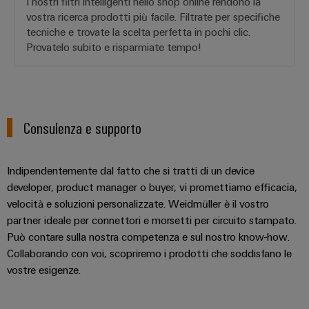
I nostri filtri intelligenti nello shop online rendono la
dei
da
rispettosa
soluzioni
ALL
vostra ricerca prodotti più facile. Filtrate per specifiche
servizi
fulmini
del
SERVICES
per
tecniche e trovate la scelta perfetta in pochi clic.
clima
industriali
e
l’IIoT
Provatelo subito e risparmiate tempo!
nel
easyConnect
sovratensioni
trasporto
e
ferroviario
l’automazione
Power
Combiner
Infrastrutture
Plant
box
degli
Controller
per
Consulenza e supporto
edifici
il
Soluzioni
fotovoltaico
per
Indipendentemente dal fatto che si tratti di un device
Device
i
developer, product manager o buyer, vi promettiamo efficacia,
Distributori
Manufacturer
requisiti
velocità e soluzioni personalizzate. Weidmüller è il vostro
bus
specifici
dell’infrastruttura
partner ideale per connettori e morsetti per circuito stampato.
Morsetti
di
di
Può contare sulla nostra competenza e sul nostro know-how.
per
campo
costruzione
Collaborando con voi, scopriremo i prodotti che soddisfano le
circuito
Costruzione
vostre esigenze.
stampato
di
e
Automazione
quadri