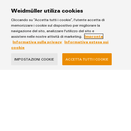
fabbrica
Misurazione
Weidmüller utiliza cookies
Stoccaggio
dell'energia
di
Cliccando su “Accetta tutti i cookie”, l'utente accetta di
Weidmüller
memorizzare i cookie sul dispositivo per migliorare la
energia
navigazione del sito, analizzare l'utilizzo del sito e
Industrial
Soluzioni
assistere nelle nostre attività di marketing.
Impronta
e
AI
Informativa sulla privacy
Informativa sulla privacy
Informativa estesa sui
prodotti
cookie
Impronta
per
Accesso
sistemi
Informativa estesa sui cookie
remoto
IMPOSTAZIONI COOKIE
ACCETTA TUTTI I COOKIE
di
stoccaggio
Piattaforma
Weidmüller Italia
energetico
(ESS)
dei
via Albert Einstein 4
servizi
Trasmissione
20092 Cinisello Balsamo MI
industriali
e
telefono +39 02 66068-1
easyConnect
distribuzione
fax +39 02 6124945
Stabilità
e
sicurezza
Workplace
per