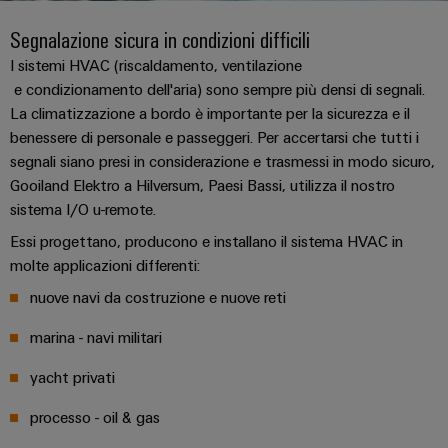
sfide
circuito
eventi
diventano
di
di
Nord
Rete commerciale
Segnalazione sicura in condizioni difficili
stampato
Servizio
tangibili
collegamento
Weidmüller
ovest
Digital
e
e
di
I sistemi HVAC (riscaldamento, ventilazione
PUSH
le
Experience
e condizionamento dell'aria) sono sempre più densi di segnali.
connettori
consegna
Facts
Lombardia
Società
soluzioni
IN
La climatizzazione a bordo è importante per la sicurezza e il
PCB
rapida
and
possono
KEY
Nord
essere
benessere di personale e passeggeri. Per accertarsi che tutti i
Microgriglie
Figures
26
sperimentate.
Sistemi
est
segnali siano presi in considerazione e trasmessi in modo sicuro,
Shop online
DC
di
Sostenibilità
Gooiland Elektro a Hilversum, Paesi Bassi, utilizza il nostro
Centro
Consulenza
Centro
sistema I/O u-remote.
Edge
custodie
ALL
dati
e
Weidmüller
sud
SERVICES
computing
e
Essi progettano, producono e installano il sistema HVAC in
Soluzioni
ingegneria
Academy
e
u-
componenti
molte applicazioni differenti:
digitale
Emilia
prodotti
OS
Human
Romagna
nuove navi da costruzione e nuove reti
per
Sistemi
Consulenza
centri
Resources
Industrial
di
marina - navi militari
dati
sulla
-
5G
inserimento
Compliance
connettività
Canale
efficienti,
yacht privati
cavi
affidabili
distributivo
Single
Sedi
Ingegneria
e
e
processo - oil & gas
Pair
digitale
scalabili
componenti
Distribution