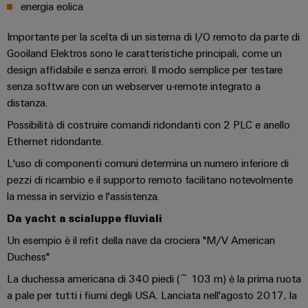
Informazioni
Ethernet
energia eolica
Manager
Costruzione
sulla
Configuratore
Cavi
navale
gestione
Weidmüller
Importante per la scelta di un sistema di I/O remoto da parte di
di
Soluzioni
e
Gooiland Elektros sono le caratteristiche principali, come un
Quadro
collegamento,
di
Sales
Servizi
design affidabile e senza errori. Il modo semplice per testare
certificati
elettrico
cavi
connessione
Business
per
senza software con un webserver u-remote integrato a
complete
e
patch
Development
Orange
connettori
per
distanza.
campo
e
l'industria
Mag
PCB
Possibilità di costruire comandi ridondanti con 2 PLC e anello
cavi
marittima
Connectivity
|
Cablaggio
Ethernet ridondante.
Consulting
Servizi
Device
Rivista
sul
Soluzioni
L'uso di componenti comuni determina un numero inferiore di
di
manufacturers
per
campo
di
Macchine
pezzi di ricambio e il supporto remoto facilitano notevolmente
laboratorio
Soluzioni
i
cablaggio
la messa in servizio e l'assistenza.
di
Configuratore
Device
clienti
del
connettività
Da yacht a scialuppe fluviali
Weidmüller
manufacturers
innovative
sistema
Supporto
Il
per
Un esempio è il refit della nave da crociera "M/V American
e
Costruzione
Transportation
dispositivi
nostro
Duchess"
di
Supporto
intelligente
Management
Energia
La duchessa americana di 340 piedi (~ 103 m) è la prima ruota
Processo
migrazione
tecnico
dell’armadio
eolica
a pale per tutti i fiumi degli USA. Lanciata nell'agosto 2017, la
PLC
Career