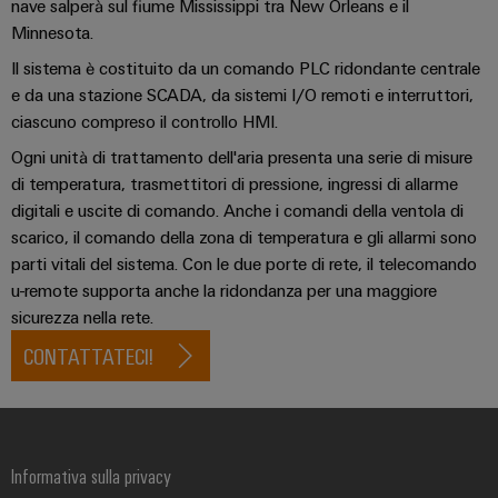
Energia
Conformità
nave salperà sul fiume Mississippi tra New Orleans e il
Misurazione
Eccellenza
operativa
Interfacce
ambientale
Minnesota.
smart
nell'energia
di
dei
Il sistema è costituito da un comando PLC ridondante centrale
eolica
Le
Workplace
Webshop
servizio
prodotti
e da una stazione SCADA, da sistemi I/O remoti e interruttori,
nostre
Energia
solutions
ciascuno compreso il controllo HMI.
novità
Box
PSIRT
tradizionale
Ogni unità di trattamento dell'aria presenta una serie di misure
di
Overall
Il
Novità
Dati
di temperatura, trasmettitori di pressione, ingressi di allarme
futuro
Sistemi
distribuzione
Equipment
aziendali
per
digitali e uscite di comando. Anche i comandi della ventola di
tecnici
e
Efficiency
la
scarico, il comando della zona di temperatura e gli allarmi sono
Eventi
produzione
soluzioni
(OEE)
Cataloghi
parti vitali del sistema. Con le due porte di rete, il telecomando
energetica
Componenti
e
prodotti
u-remote supporta anche la ridondanza per una maggiore
comprovata
Analitica
elettronici
fiere
tecnici
sicurezza nella rete.
industriale
Fotovoltaico
CONTATTATECI!
Moduli
Trade
Sfruttare
Riparazioni
Automazione
relè
l'energia
Press
e
decentrata
solare
e
News
ricambi
per
relè
il
Automazione
grado
Corsi
a
Informativa sulla privacy
industriale
di