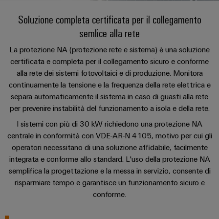
sfide
circuito
eventi
diventano
di
di
Nord
Rete commerciale
Soluzione completa certificata per il collegamento
stampato
Servizio
tangibili
collegamento
Weidmüller
ovest
Digital
e
semlice alla rete
e
di
PUSH
le
Experience
connettori
consegna
Facts
Lombardia
Società
soluzioni
IN
La protezione NA (protezione rete e sistema) è una soluzione
PCB
rapida
and
possono
certificata e completa per il collegamento sicuro e conforme
KEY
Nord
essere
Microgriglie
Figures
alla rete dei sistemi fotovoltaici e di produzione. Monitora
26
sperimentate.
Sistemi
est
Shop online
DC
continuamente la tensione e la frequenza della rete elettrica e
di
Sostenibilità
Centro
Consulenza
separa automaticamente il sistema in caso di guasti alla rete
Centro
Edge
custodie
ALL
dati
e
per prevenire instabilità del funzionamento a isola e della rete.
Weidmüller
sud
SERVICES
computing
e
Soluzioni
ingegneria
Academy
I sistemi con più di 30 kW richiedono una protezione NA
e
u-
componenti
digitale
Emilia
centrale in conformità con VDE-AR-N 4105, motivo per cui gli
prodotti
OS
Human
Romagna
per
operatori necessitano di una soluzione affidabile, facilmente
Sistemi
Consulenza
centri
Resources
integrata e conforme allo standard. L'uso della protezione NA
Industrial
di
dati
sulla
semplifica la progettazione e la messa in servizio, consente di
-
5G
inserimento
Compliance
connettività
Canale
risparmiare tempo e garantisce un funzionamento sicuro e
efficienti,
cavi
affidabili
distributivo
conforme.
Single
Sedi
Ingegneria
e
e
Pair
digitale
scalabili
componenti
Distribution