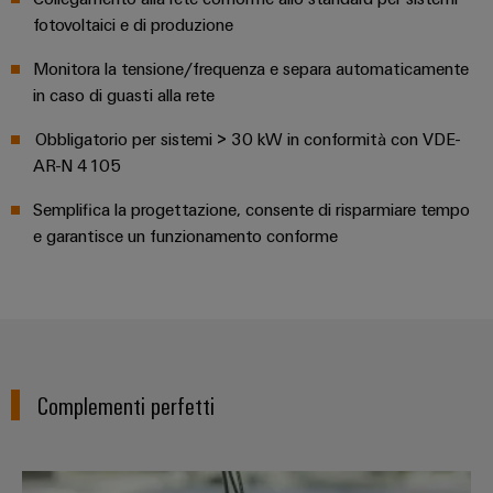
Energia
Conformità
Misurazione
Eccellenza
fotovoltaici e di produzione
operativa
Interfacce
ambientale
smart
nell'energia
di
dei
Monitora la tensione/frequenza e separa automaticamente
eolica
Le
Workplace
Webshop
servizio
prodotti
in caso di guasti alla rete
nostre
Energia
solutions
novità
Box
PSIRT
tradizionale
Obbligatorio per sistemi > 30 kW in conformità con VDE-
di
Overall
AR-N 4105
Il
Novità
Dati
futuro
Sistemi
distribuzione
Equipment
aziendali
per
Semplifica la progettazione, consente di risparmiare tempo
tecnici
e
Efficiency
la
e garantisce un funzionamento conforme
Eventi
produzione
soluzioni
(OEE)
Cataloghi
energetica
Componenti
e
prodotti
comprovata
Analitica
elettronici
fiere
tecnici
industriale
Fotovoltaico
Moduli
Trade
Sfruttare
Riparazioni
Automazione
relè
l'energia
Press
e
decentrata
Complementi perfetti
solare
e
News
ricambi
per
relè
il
Automazione
grado
Corsi
a
industriale
di
PV Inline