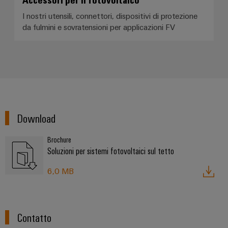
fabbrica
Misurazione
I nostri utensili, connettori, dispositivi di protezione
Stoccaggio
dell'energia
da fulmini e sovratensioni per applicazioni FV
di
Weidmüller
energia
Industrial
Soluzioni
e
AI
prodotti
per
Accesso
sistemi
remoto
di
Download
stoccaggio
Piattaforma
energetico
(ESS)
dei
Brochure
Soluzioni per sistemi fotovoltaici sul tetto
servizi
Trasmissione
industriali
e
6,0 MB
easyConnect
distribuzione
Stabilità
e
sicurezza
Contatto
Workplace
per