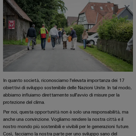
assemblati
personalizzati
Nuovi
prodotti
Connettività
pratica per la
vostra
industria. Le
nostre
novità
In quanto società, riconosciamo l'elevata importanza dei 17
Industrial
Connectivity.
obiettivi di sviluppo sostenibile delle Nazioni Unite. In tal modo,
abbiamo influiamo direttamente sull'avvio di misure per la
protezione del clima.
Per noi, questa opportunità non è solo una responsabilità, ma
anche una convinzione. Vogliamo rendere la nostra città e il
nostro mondo più sostenibili e vivibili per le generazioni future.
Così, facciamo la nostra parte per uno sviluppo sano del