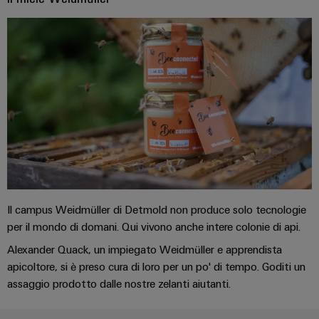
Informazioni
Ethernet
Manager
Costruzione
sulla
Configuratore
Cavi
navale
gestione
Weidmüller
di
Soluzioni
e
Quadro
collegamento,
di
Sales
Servizi
certificati
elettrico
cavi
connessione
Business
per
complete
e
patch
Development
Orange
connettori
per
campo
e
l'industria
Mag
PCB
cavi
marittima
Connectivity
|
Cablaggio
Consulting
Servizi
Device
Rivista
sul
Soluzioni
di
manufacturers
per
campo
di
Macchine
laboratorio
Soluzioni
i
cablaggio
di
Configuratore
Il campus Weidmüller di Detmold non produce solo tecnologie
Device
clienti
del
connettività
Weidmüller
per il mondo di domani. Qui vivono anche intere colonie di api.
manufacturers
innovative
sistema
Supporto
Il
per
Alexander Quack, un impiegato Weidmüller e apprendista
e
Costruzione
Transportation
dispositivi
nostro
apicoltore, si è preso cura di loro per un po' di tempo. Goditi un
di
Supporto
intelligente
Management
assaggio prodotto dalle nostre zelanti aiutanti.
Energia
Processo
migrazione
tecnico
dell’armadio
eolica
PLC
Career