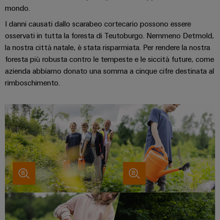
mondo.
I danni causati dallo scarabeo cortecario possono essere
osservati in tutta la foresta di Teutoburgo. Nemmeno Detmold,
la nostra città natale, è stata risparmiata. Per rendere la nostra
foresta più robusta contro le tempeste e le siccità future, come
azienda abbiamo donato una somma a cinque cifre destinata al
Configuratore
rimboschimento.
Weidmüller
Ingegneria
digitale di
livello
successivo:
intuitiva,
semplice,
rapida