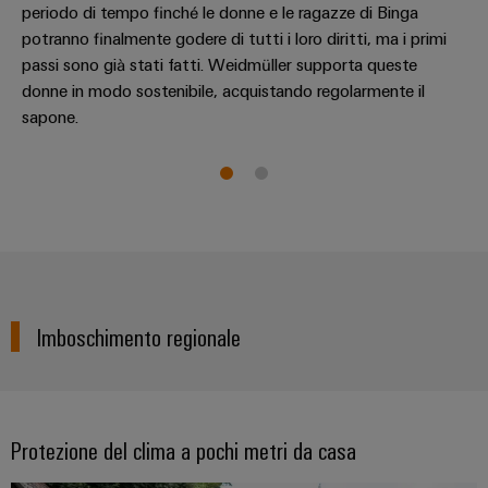
quadro
Gas
periodo di tempo finché le donne e le ragazze di Binga
elettrico
Garantire
potranno finalmente godere di tutti i loro diritti, ma i primi
la
passi sono già stati fatti. Weidmüller supporta queste
sicurezza
donne in modo sostenibile, acquistando regolarmente il
di
Servizio
sapone.
funzionamento
con
di
soluzioni
assemblaggio
in
rete
Guide
per
l'industria
per
di
morsettiere
processo
preassemblate
Imboschimento regionale
Custodie
modificate
e
dotate
Protezione del clima a pochi metri da casa
Cavi