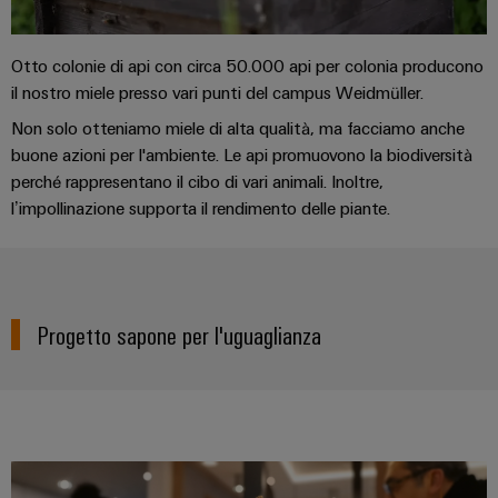
dei
da
rispettosa
soluzioni
ALL
servizi
fulmini
del
SERVICES
per
clima
industriali
e
Otto colonie di api con circa 50.000 api per colonia producono
l’IIoT
nel
easyConnect
il nostro miele presso vari punti del campus Weidmüller.
sovratensioni
trasporto
e
ferroviario
Non solo otteniamo miele di alta qualità, ma facciamo anche
l’automazione
Power
Combiner
buone azioni per l'ambiente. Le api promuovono la biodiversità
Infrastrutture
Plant
box
perché rappresentano il cibo di vari animali. Inoltre,
degli
Controller
per
l’impollinazione supporta il rendimento delle piante.
edifici
il
Soluzioni
fotovoltaico
per
Device
i
Distributori
Manufacturer
requisiti
Progetto sapone per l'uguaglianza
bus
specifici
dell’infrastruttura
Morsetti
di
di
per
campo
costruzione
circuito
Costruzione
stampato
di
e
Automazione
quadri