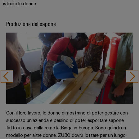
e
reti
istruire le donne.
energetiche
Accessori
moderne
Utensili
Produzione del sapone
Trattamento
dell’acqua
Macchine
e
automatiche
delle
Stampanti
acque
industriali
reflue
Soluzioni
Software
per
l’industria
Marcatori
dell’acqua
e
delle
Illuminazione
acque
industriale
Con il loro lavoro, le donne dimostrano di poter gestire con
reflue
successo un'azienda e persino di poter esportare sapone
Infrastruttura
Oil
fatto in casa dalla remota Binga in Europa. Sono quindi un
del
&
modello per altre donne. ZUBO dovrà lottare per un lungo