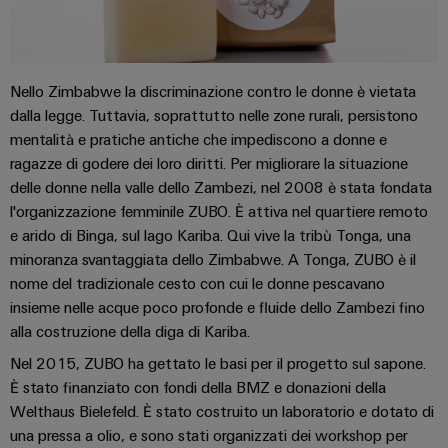
fabbrica
Misurazione
Stoccaggio
dell'energia
di
Weidmüller
energia
Nello Zimbabwe la discriminazione contro le donne è vietata
Industrial
Soluzioni
dalla legge. Tuttavia, soprattutto nelle zone rurali, persistono
e
AI
mentalità e pratiche antiche che impediscono a donne e
prodotti
ragazze di godere dei loro diritti. Per migliorare la situazione
per
Accesso
delle donne nella valle dello Zambezi, nel 2008 è stata fondata
sistemi
remoto
di
l'organizzazione femminile ZUBO. È attiva nel quartiere remoto
stoccaggio
e arido di Binga, sul lago Kariba. Qui vive la tribù Tonga, una
Piattaforma
energetico
minoranza svantaggiata dello Zimbabwe. A Tonga, ZUBO è il
(ESS)
dei
nome del tradizionale cesto con cui le donne pescavano
servizi
Trasmissione
insieme nelle acque poco profonde e fluide dello Zambezi fino
industriali
e
alla costruzione della diga di Kariba.
easyConnect
distribuzione
Nel 2015, ZUBO ha gettato le basi per il progetto sul sapone.
Stabilità
È stato finanziato con fondi della BMZ e donazioni della
e
Welthaus Bielefeld. È stato costruito un laboratorio e dotato di
sicurezza
Workplace
una pressa a olio, e sono stati organizzati dei workshop per
per