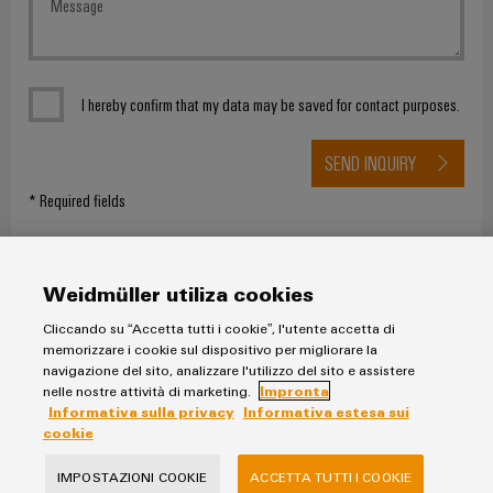
I hereby confirm that my data may be saved for contact purposes.
SEND INQUIRY
* Required fields
Weidmüller utiliza cookies
Cliccando su “Accetta tutti i cookie”, l'utente accetta di
memorizzare i cookie sul dispositivo per migliorare la
navigazione del sito, analizzare l'utilizzo del sito e assistere
Informativa sulla privacy
nelle nostre attività di marketing.
Impronta
Informativa sulla privacy
Informativa estesa sui
Impronta
cookie
Informativa estesa sui cookie
IMPOSTAZIONI COOKIE
ACCETTA TUTTI I COOKIE