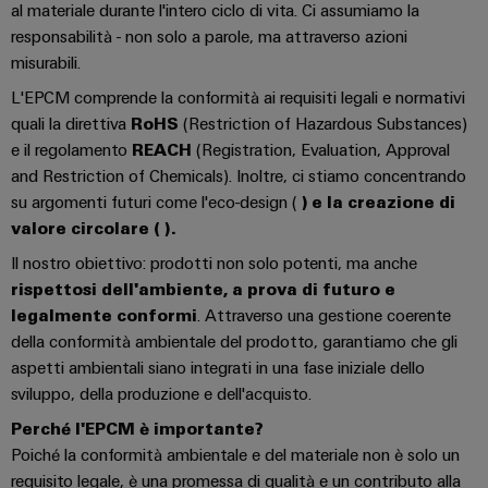
connettori
e
al materiale durante l'intero ciclo di vita. Ci assumiamo la
elettrici
PCB
software
responsabilità - non solo a parole, ma attraverso azioni
Soluzioni
misurabili.
per
Servizi
Comandi
le
L'EPCM comprende la conformità ai requisiti legali e normativi
per
sfide
Sistemi
quali la direttiva
RoHS
(Restriction of Hazardous Substances)
connettori
della
e il regolamento
REACH
(Registration, Evaluation, Approval
I/O
costruzione
PCB
di
and Restriction of Chemicals). Inoltre, ci stiamo concentrando
quadri
Industrial
su argomenti futuri come l'eco-design (
) e la creazione di
Produttore
elettrici
Ethernet
valore circolare (
).
di
macchine
apparecchiature
Il nostro obiettivo: prodotti non solo potenti, ma anche
Pannelli
Soluzioni
rispettosi dell'ambiente, a prova di futuro e
originali
touch
per
legalmente conformi
. Attraverso una gestione coerente
(OEM)
i
della conformità ambientale del prodotto, garantiamo che gli
vari
Strumenti
settori
aspetti ambientali siano integrati in una fase iniziale dello
di
della
sviluppo, della produzione e dell'acquisto.
progettazione
macchina
e
Perché l'EPCM è importante?
e
dell’automazione
Poiché la conformità ambientale e del materiale non è solo un
visualizzazione
di
requisito legale, è una promessa di qualità e un contributo alla