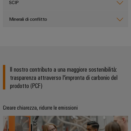
quadro
Gas
SCIP
elettrico
Garantire
la
Minerali di conflitto
sicurezza
di
Servizio
funzionamento
con
di
soluzioni
assemblaggio
in
rete
Guide
per
l'industria
per
Il nostro contributo a una maggiore sostenibilità:
di
morsettiere
trasparenza attraverso l'impronta di carbonio del
processo
preassemblate
prodotto (PCF)
Custodie
modificate
Creare chiarezza, ridurre le emissioni
e
dotate
Cavi