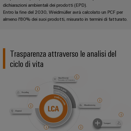
dichiarazioni ambientali dei prodotti (EPD).
Entro la fine del 2030, Weidmüller avrà calcolato un PCF per
almeno l'80% dei suoi prodotti, misurato in termini di fatturato.
Configuratore
Weidmüller
Trasparenza attraverso le analisi del
Ingegneria
ciclo di vita
digitale di
livello
successivo:
intuitiva,
semplice,
rapida