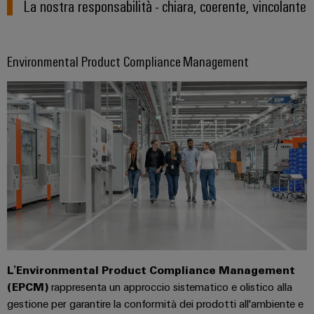
La nostra responsabilità - chiara, coerente, vincolante
dei
da
rispettosa
soluzioni
ALL
servizi
fulmini
del
SERVICES
per
clima
industriali
e
l’IIoT
nel
easyConnect
sovratensioni
Environmental Product Compliance Management
trasporto
e
ferroviario
l’automazione
Power
Combiner
Infrastrutture
Plant
box
degli
Controller
per
edifici
il
Soluzioni
fotovoltaico
per
Device
i
Distributori
Manufacturer
requisiti
bus
specifici
dell’infrastruttura
Morsetti
di
di
per
campo
costruzione
circuito
L’Environmental Product Compliance Management
Costruzione
stampato
(EPCM)
rappresenta un approccio sistematico e olistico alla
di
e
Automazione
gestione per garantire la conformità dei prodotti all'ambiente e
quadri