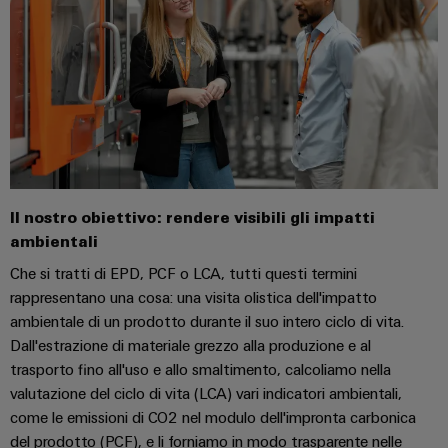
assemblati
personalizzati
Nuovi
prodotti
Connettività
pratica per la
vostra
industria. Le
Il nostro obiettivo: rendere visibili gli impatti
nostre
ambientali
novità
Industrial
Che si tratti di EPD, PCF o LCA, tutti questi termini
Connectivity.
rappresentano una cosa: una visita olistica dell'impatto
ambientale di un prodotto durante il suo intero ciclo di vita.
Dall'estrazione di materiale grezzo alla produzione e al
trasporto fino all'uso e allo smaltimento, calcoliamo nella
valutazione del ciclo di vita (LCA) vari indicatori ambientali,
come le emissioni di CO2 nel modulo dell'impronta carbonica
del prodotto (PCF), e li forniamo in modo trasparente nelle