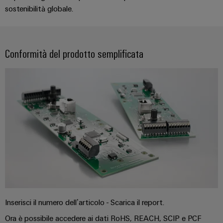
fabbrica
Misurazione
sostenibilità globale.
Stoccaggio
dell'energia
di
Weidmüller
energia
Conformità del prodotto semplificata
Industrial
Soluzioni
e
AI
prodotti
per
Accesso
sistemi
remoto
di
stoccaggio
Piattaforma
energetico
(ESS)
dei
servizi
Trasmissione
industriali
e
easyConnect
distribuzione
Stabilità
e
Inserisci il numero dell’articolo - Scarica il report.
sicurezza
Workplace
per
Ora è possibile accedere ai dati RoHS, REACH, SCIP e PCF