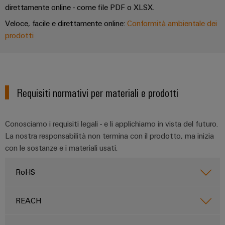
e
reti
direttamente online - come file PDF o XLSX.
energetiche
Accessori
moderne
Veloce, facile e direttamente online:
Conformità ambientale dei
Utensili
prodotti
Trattamento
dell’acqua
Macchine
e
automatiche
delle
Stampanti
Requisiti normativi per materiali e prodotti
acque
industriali
reflue
Soluzioni
Conosciamo i requisiti legali - e li applichiamo in vista del futuro.
Software
per
La nostra responsabilità non termina con il prodotto, ma inizia
l’industria
Marcatori
dell’acqua
con le sostanze e i materiali usati.
e
delle
Illuminazione
RoHS
acque
industriale
reflue
Infrastruttura
REACH
Oil
del
&