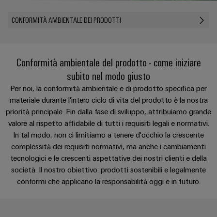
sfide
circuito
eventi
diventano
di
di
Nord
Rete commerciale
stampato
Servizio
CONFORMITÀ AMBIENTALE DEI PRODOTTI
tangibili
collegamento
Weidmüller
ovest
Digital
e
e
di
PUSH
le
Experience
connettori
consegna
Facts
Lombardia
Società
soluzioni
IN
PCB
rapida
and
possono
Conformità ambientale del prodotto - come iniziare
KEY
Nord
essere
Microgriglie
Figures
subito nel modo giusto
26
sperimentate.
Sistemi
est
Shop online
DC
Per noi, la conformità ambientale e di prodotto specifica per
di
Sostenibilità
Centro
Consulenza
Centro
materiale durante l'intero ciclo di vita del prodotto è la nostra
Edge
custodie
ALL
dati
e
Weidmüller
sud
priorità principale. Fin dalla fase di sviluppo, attribuiamo grande
SERVICES
computing
e
Soluzioni
ingegneria
Academy
valore al rispetto affidabile di tutti i requisiti legali e normativi.
e
u-
componenti
digitale
Emilia
In tal modo, non ci limitiamo a tenere d'occhio la crescente
prodotti
OS
Human
Romagna
per
complessità dei requisiti normativi, ma anche i cambiamenti
Sistemi
Consulenza
centri
Resources
tecnologici e le crescenti aspettative dei nostri clienti e della
Industrial
di
dati
sulla
società. Il nostro obiettivo: prodotti sostenibili e legalmente
-
5G
inserimento
Compliance
connettività
Canale
conformi che applicano la responsabilità oggi e in futuro.
efficienti,
cavi
affidabili
distributivo
Single
Sedi
Ingegneria
e
e
Pair
digitale
scalabili
componenti
Distribution