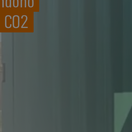
endono
s CO2