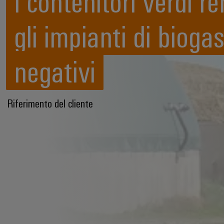
I contenitori verdi r
gli impianti di bioga
negativi
Riferimento del cliente