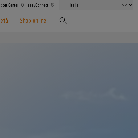
port Center
easyConnect
ietà
Shop online