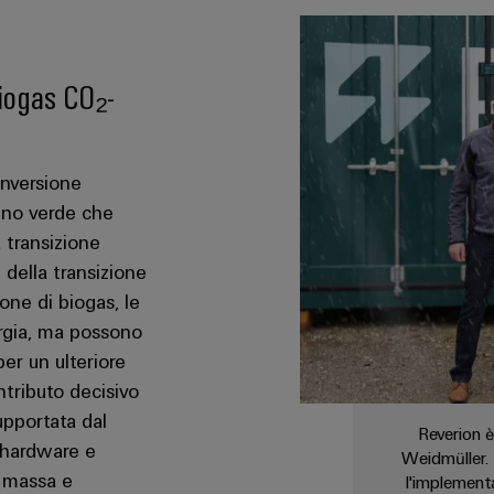
biogas CO₂-
onversione
geno verde che
 transizione
della transizione
one di biogas, le
ergia, ma possono
er un ulteriore
ntributo decisivo
upportata dal
Reverion è
 hardware e
Weidmüller. 
i massa e
l'implementa