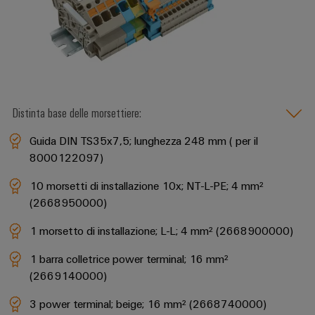
fabbrica
Misurazione
Stoccaggio
dell'energia
di
Weidmüller
energia
Industrial
Soluzioni
e
AI
prodotti
Distinta base delle morsettiere:
per
Accesso
sistemi
Guida DIN TS35x7,5; lunghezza 248 mm ( per il
remoto
di
8000122097)
stoccaggio
Piattaforma
energetico
10 morsetti di installazione 10x; NT-L-PE; 4 mm²
(ESS)
dei
(2668950000)
servizi
Trasmissione
industriali
e
1 morsetto di installazione; L-L; 4 mm² (2668900000)
easyConnect
distribuzione
1 barra colletrice power terminal; 16 mm²
Stabilità
(2669140000)
e
sicurezza
Workplace
3 power terminal; beige; 16 mm² (2668740000)
per