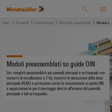
Start
Prodotti
Connettività
Morsetti componibili
Moduli pr
Onlineshop
Support Center
easyConnect
back to
back to
back to
back to
back to
back to
back
Settori industriali
Settori
Soluzioni
Prodotti
Servizio
Rete
Società
to Le
industriali
commerciale
nostre
Moduli preassemblati su guide DIN
novità
Tecnologie
Connettività
Prodotti
La
Weidmüller
Soluzioni
personalizzati
nostra
Area
Set completi preassemblati per pannelli principali e sottoquadri con
IndustryMatch
Eventi
Tecnologia
Morsetti
azienda
vendite
morsetti di installazione a 3 fili, morsetti di derivazione della linea
Un
e
di
componibili
Morsettiere
principale (HLAK) e protezione contro le sovratensioni su guida DIN
Prodotti
mondo
fiere
collegamento
preassemblate
Chi
Condizioni
o separatamente per il montaggio diretto all'interno del pannello
in
Connettori
principale o del sottoquadro.
3D
SNAP
siamo?
Generali
Fiere
Cavi
in
IN
di
Servizio
Morsetti
cui
mondiali
assemblati
175
Vendita
le
per
ed
Tecnologia
personalizzati
anni