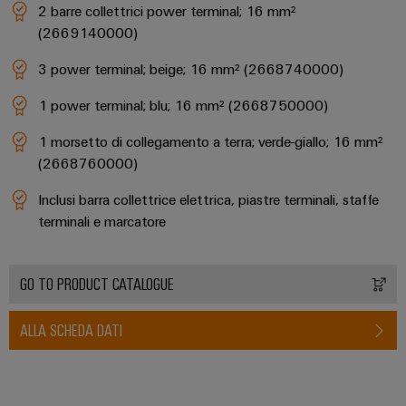
2 barre collettrici power terminal; 16 mm²
(2669140000)
3 power terminal; beige; 16 mm² (2668740000)
1 power terminal; blu; 16 mm² (2668750000)
Configuratore
1 morsetto di collegamento a terra; verde-giallo; 16 mm²
Weidmüller
(2668760000)
Ingegneria
digitale di
Inclusi barra collettrice elettrica, piastre terminali, staffe
livello
successivo:
terminali e marcatore
intuitiva,
semplice,
rapida
GO TO PRODUCT CATALOGUE
ALLA SCHEDA DATI