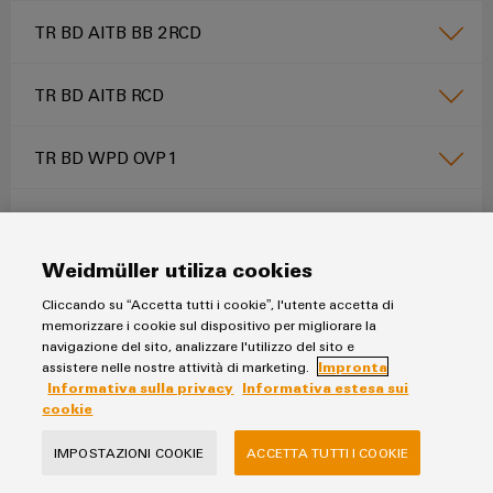
TR BD AITB BB 2RCD
TR BD AITB RCD
TR BD WPD OVP1
TR BD WPD OVP2
Weidmüller utiliza cookies
TR BD WPD
Cliccando su “Accetta tutti i cookie”, l'utente accetta di
memorizzare i cookie sul dispositivo per migliorare la
navigazione del sito, analizzare l'utilizzo del sito e
assistere nelle nostre attività di marketing.
Impronta
Informativa sulla privacy
Informativa estesa sui
cookie
IMPOSTAZIONI COOKIE
ACCETTA TUTTI I COOKIE
Servizio e supporto