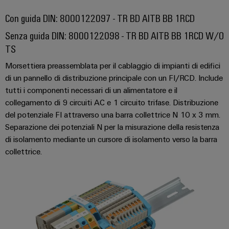
connettori
e
elettrici
PCB
software
Con guida DIN: 8000122097 - TR BD AITB BB 1RCD
Soluzioni
Senza guida DIN: 8000122098 - TR BD AITB BB 1RCD W/O
per
Servizi
Comandi
le
TS
per
sfide
Sistemi
connettori
della
Morsettiera preassemblata per il cablaggio di impianti di edifici
I/O
costruzione
PCB
di un pannello di distribuzione principale con un FI/RCD. Include
di
tutti i componenti necessari di un alimentatore e il
quadri
Industrial
Produttore
elettrici
collegamento di 9 circuiti AC e 1 circuito trifase. Distribuzione
Ethernet
di
del potenziale FI attraverso una barra collettrice N 10 x 3 mm.
macchine
apparecchiature
Separazione dei potenziali N per la misurazione della resistenza
Pannelli
Soluzioni
originali
di isolamento mediante un cursore di isolamento verso la barra
touch
per
(OEM)
collettrice.
i
vari
Strumenti
settori
di
della
progettazione
macchina
e
e
dell’automazione
visualizzazione
di