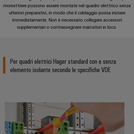
Informazioni
Ethernet
Manager
morsettiere possono essere montate nel quadro elettrico senza
Costruzione
sulla
Configuratore
Cavi
Servizio e supporto
ulteriori preparativi, in modo che il cablaggio possa iniziare
navale
gestione
Weidmüller
di
immediatamente. Non è necessario collegare accessori
Soluzioni
e
Quadro
collegamento,
Newsletter
supplementari o contrassegnare marcatori in loco.
di
Sales
Servizi
certificati
elettrico
cavi
connessione
Business
per
complete
e
patch
Development
Orange
connettori
per
campo
e
l'industria
Mag
PCB
cavi
marittima
Connectivity
|
Cablaggio
Per quadri elettrici Hager standard con e senza
Consulting
Servizi
Device
Rivista
sul
Soluzioni
elemento isolante secondo le specifiche VDE
di
manufacturers
per
campo
di
Macchine
laboratorio
Soluzioni
i
cablaggio
di
Configuratore
Device
clienti
del
connettività
Weidmüller
manufacturers
innovative
sistema
Supporto
Il
per
e
Costruzione
Transportation
dispositivi
nostro
di
Supporto
intelligente
Management
Energia
Processo
migrazione
tecnico
dell’armadio
eolica
PLC
Career