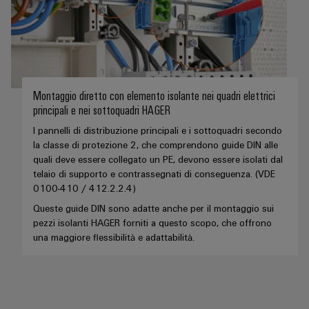
di
I
stato
efficacia
IoT
formazione
nostri
solido
delle
risorse
industriale
e
partner
Amplificatori
webinar
Idrogeno
Sicurezza
Distribuzione
di
L'idrogeno
industriale
isolamento
come
IIoT
Montaggio diretto con elemento isolante nei quadri elettrici
e
tecnologia
Opzioni
principali e nei sottoquadri HAGER
SOFTWARE
e
fondamentale
trasduttori
di
per
di
rete
I pannelli di distribuzione principali e i sottoquadri secondo
di
ordinamento
la
la classe di protezione 2, che comprendono guide DIN alle
IIoT
del
transizione
misura
digitali
quali deve essere collegato un PE, devono essere isolati dal
e
partner
energetica
telaio di supporto e contrassegnati di conseguenza. (VDE
automazione
di
Alimentatori
eShop
0100-410 / 412.2.2.4)
Industria
automazione
Queste guide DIN sono adatte anche per il montaggio sui
ferroviaria
Soluzioni
Custodie
Interfaccia
pezzi isolanti HAGER forniti a questo scopo, che offrono
Soluzioni
di
Trovate
per
OCI
una maggiore flessibilità e adattabilità.
moderne
gestione
il
componenti
e
Interfaccia
energetica
vostro
elettronici
digitali
per
EDI
partner
una
Piattaforma
Protezione
di
mobilità