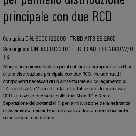
quadro
Gas
elettrico
principale con due RCD
Garantire
la
sicurezza
di
Servizio
funzionamento
Con guida DIN: 8000122099 - TR BD AITB BB 2RCD
con
di
soluzioni
assemblaggio
Senza guida DIN: 8000122101 - TR BD AITB BB 2RCD W/O
in
TS
rete
Guide
per
Morsettiera preassemblata per il cablaggio di impianti di edifici
l'industria
per
di
di una distribuzione principale con due RCD. Include tutti i
morsettiere
processo
componenti necessari di un alimentatore e il collegamento di
preassemblate
14 circuiti AC e 2 circuiti trifase. Distribuzione dei potenziali
RCD attraverso due barre collettrici N da 10 x 3 mm.
Custodie
Separazione dei potenziali N per la misurazione della resistenza
modificate
di isolamento mediante un dispositivo di scorrimento isolante
e
verso la barra conduttrice.
dotate
Cavi