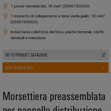
e
reti
1 power terminal; blu; 16 mm² (2668750000)
energetiche
Accessori
moderne
1 morsetto di collegamento a terra; verde-giallo; 16 mm²
Utensili
Trattamento
(2668760000)
dell’acqua
Macchine
Inclusi barra collettrice elettrica, piastre terminali, staffe
e
automatiche
terminali e marcatore
delle
Stampanti
acque
industriali
reflue
GO TO PRODUCT CATALOGUE
Soluzioni
Software
per
ALLA SCHEDA DATI
l’industria
Marcatori
dell’acqua
e
delle
Illuminazione
acque
industriale
Morsettiera preassemblata
reflue
Infrastruttura
Oil
per pannello distribuzione
del
&