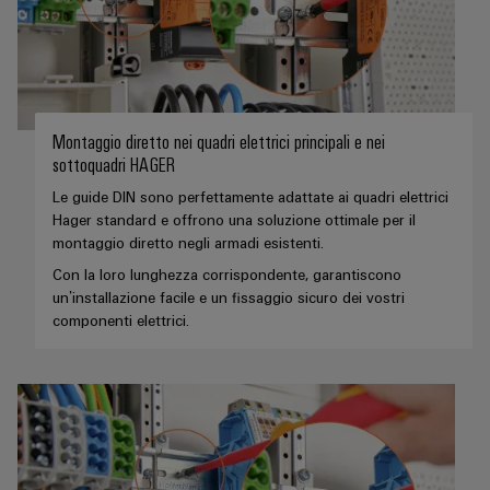
Energia
Conformità
Misurazione
Eccellenza
operativa
Interfacce
ambientale
smart
nell'energia
di
dei
eolica
Le
Workplace
Webshop
servizio
prodotti
nostre
Energia
solutions
novità
Box
PSIRT
tradizionale
Montaggio diretto nei quadri elettrici principali e nei
di
sottoquadri HAGER
Overall
Il
Novità
Dati
futuro
Sistemi
distribuzione
Equipment
Le guide DIN sono perfettamente adattate ai quadri elettrici
aziendali
per
tecnici
e
Efficiency
Hager standard e offrono una soluzione ottimale per il
la
montaggio diretto negli armadi esistenti.
Eventi
produzione
soluzioni
(OEE)
Cataloghi
energetica
Componenti
e
Con la loro lunghezza corrispondente, garantiscono
prodotti
comprovata
Analitica
un’installazione facile e un fissaggio sicuro dei vostri
elettronici
fiere
tecnici
componenti elettrici.
industriale
Fotovoltaico
Moduli
Trade
Sfruttare
Riparazioni
Automazione
relè
l'energia
Press
e
decentrata
solare
e
News
ricambi
per
relè
il
Automazione
grado
Corsi
a
industriale
di