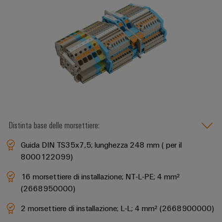
assemblati
personalizzati
Nuovi
prodotti
Connettività
pratica per la
vostra
industria. Le
nostre
novità
Distinta base delle morsettiere:
Industrial
Connectivity.
Guida DIN TS35x7,5; lunghezza 248 mm ( per il
8000122099)
16 morsettiere di installazione; NT-L-PE; 4 mm²
(2668950000)
2 morsettiere di installazione; L-L; 4 mm² (2668900000)