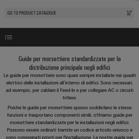
sfide
circuito
eventi
diventano
di
di
Nord
Rete commerciale
stampato
Servizio
GO TO PRODUCT CATALOGUE
tangibili
collegamento
Weidmüller
ovest
Digital
e
e
di
PUSH
le
Experience
connettori
consegna
Facts
Lombardia
Società
soluzioni
IN
PCB
rapida
and
possono
KEY
Nord
essere
Microgriglie
Figures
26
sperimentate.
Sistemi
est
Shop online
DC
Introduzione
Guide per morsettiere standardizzate per la
di
Sostenibilità
Centro
Consulenza
Centro
Edge
custodie
distribuzione principale negli edifici
ALL
dati
e
Weidmüller
sud
SERVICES
computing
e
Montaggio diretto nei pannelli di distribuzione HAGER
Le guide per morsettiere sono quasi sempre installate nei quadri
Soluzioni
ingegneria
Academy
e
u-
componenti
elettrici delle installazioni all’interno di edifici. Sono necessari,
digitale
Emilia
prodotti
OS
ad esempio, per cablare il Feed-In e per collegare AC o circuiti
Human
Romagna
Assiemi premontati
per
Sistemi
Consulenza
trifase.
centri
Resources
Industrial
di
dati
sulla
Poiché le guide per morsettiere spesso soddisfano le stesse
-
5G
inserimento
L-BOXX 102 INSTA 1
Compliance
connettività
funzioni e trasportano componenti simili, offriamo guide per
Canale
efficienti,
cavi
morsettiere standardizzate per le installazioni negli edifici.
affidabili
distributivo
Single
Sedi
Ingegneria
e
e
Download
Possono essere ordinati tramite un codice articolo univoco e
Pair
digitale
scalabili
componenti
Distribution
sono consegnati pronti per l'installazione. Le nostre guide per