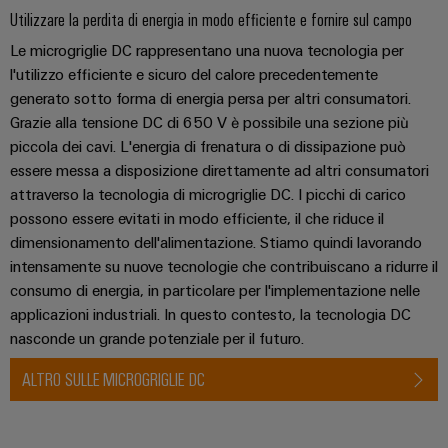
fabbrica
Misurazione
Utilizzare la perdita di energia in modo efficiente e fornire sul campo
Stoccaggio
dell'energia
Le microgriglie DC rappresentano una nuova tecnologia per
di
l'utilizzo efficiente e sicuro del calore precedentemente
Weidmüller
energia
generato sotto forma di energia persa per altri consumatori.
Industrial
Soluzioni
Grazie alla tensione DC di 650 V è possibile una sezione più
e
AI
piccola dei cavi. L'energia di frenatura o di dissipazione può
prodotti
essere messa a disposizione direttamente ad altri consumatori
per
Accesso
sistemi
attraverso la tecnologia di microgriglie DC. I picchi di carico
remoto
di
possono essere evitati in modo efficiente, il che riduce il
stoccaggio
dimensionamento dell'alimentazione. Stiamo quindi lavorando
Piattaforma
energetico
(ESS)
intensamente su nuove tecnologie che contribuiscano a ridurre il
dei
consumo di energia, in particolare per l'implementazione nelle
servizi
Trasmissione
applicazioni industriali. In questo contesto, la tecnologia DC
industriali
e
nasconde un grande potenziale per il futuro.
easyConnect
distribuzione
ALTRO SULLE MICROGRIGLIE DC
Stabilità
e
sicurezza
Workplace
per