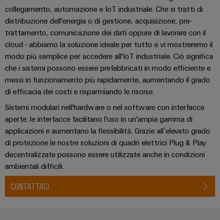
Informazioni
Ethernet
Manager
collegamento, automazione e IoT industriale. Che si tratti di
Costruzione
sulla
Configuratore
Cavi
distribuzione dell'energia o di gestione, acquisizione, pre-
navale
gestione
Weidmüller
di
trattamento, comunicazione dei dati oppure di lavorare con il
Soluzioni
e
Quadro
collegamento,
cloud - abbiamo la soluzione ideale per tutto e vi mostreremo il
di
Sales
Servizi
certificati
elettrico
cavi
connessione
modo più semplice per accedere all'IoT industriale. Ciò significa
Business
per
complete
e
patch
che i sistemi possono essere prefabbricati in modo efficiente e
Development
Orange
connettori
per
campo
e
messi in funzionamento più rapidamente, aumentando il grado
l'industria
Mag
PCB
cavi
marittima
Connectivity
di efficacia dei costi e risparmiando le risorse.
|
Cablaggio
Consulting
Servizi
Sistemi modulari nell'hardware o nel software con interfacce
Device
Rivista
sul
Soluzioni
di
aperte: le interfacce facilitano l'uso in un'ampia gamma di
manufacturers
per
campo
di
Macchine
laboratorio
applicazioni e aumentano la flessibilità. Grazie all’elevato grado
Soluzioni
i
cablaggio
di protezione le nostre soluzioni di quadri elettrici Plug & Play
di
Configuratore
Device
clienti
del
connettività
decentralizzate possono essere utilizzate anche in condizioni
Weidmüller
manufacturers
innovative
sistema
ambientali difficili.
Supporto
Il
per
e
Costruzione
Transportation
dispositivi
nostro
CONTATTACI
di
Supporto
intelligente
Management
Energia
Processo
migrazione
tecnico
dell’armadio
eolica
PLC
Career