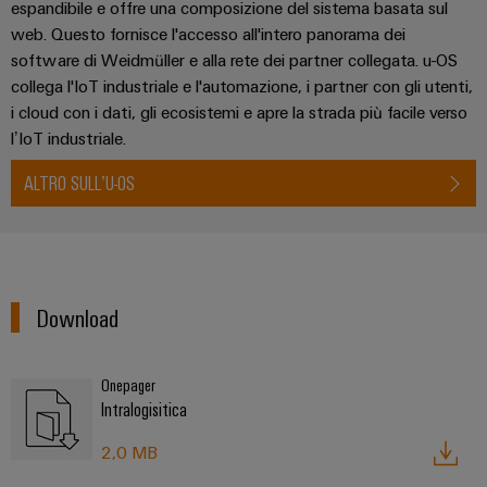
quadro
espandibile e offre una composizione del sistema basata sul
Gas
elettrico
web. Questo fornisce l'accesso all'intero panorama dei
Garantire
la
software di Weidmüller e alla rete dei partner collegata. u-OS
sicurezza
collega l'IoT industriale e l'automazione, i partner con gli utenti,
di
i cloud con i dati, gli ecosistemi e apre la strada più facile verso
Servizio
funzionamento
l’IoT industriale.
con
di
soluzioni
assemblaggio
in
ALTRO SULL’U-OS
rete
Guide
per
l'industria
per
di
morsettiere
processo
preassemblate
Download
Custodie
modificate
Onepager
e
Intralogisitica
dotate
2,0 MB
Cavi