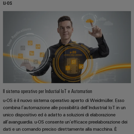
e
u-os
reti
energetiche
Accessori
moderne
Utensili
Trattamento
dell’acqua
Macchine
e
automatiche
delle
Stampanti
acque
industriali
reflue
Soluzioni
Software
per
l’industria
Marcatori
dell’acqua
Il sistema operativo per Industial IoT e Automation
e
delle
Illuminazione
u-OS è il nuovo sistema operativo aperto di Weidmüller. Esso
acque
industriale
combina l’automazione alle possibilità dell’Industrial IoT in un
reflue
unico dispositivo ed è adatto a soluzioni di elaborazione
Infrastruttura
Oil
all’avanguardia. u-OS consente un’efficace preelaborazione dei
del
&
dati e un comando preciso direttamente alla macchina. È