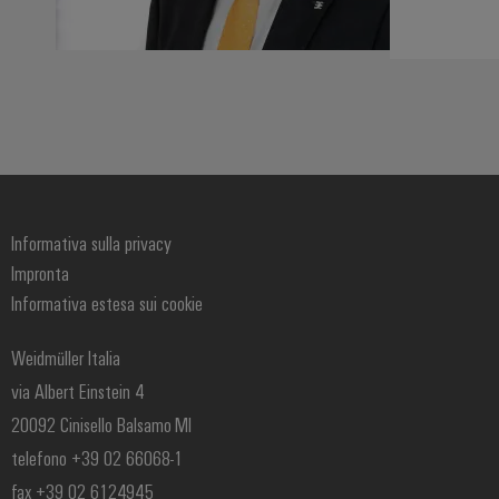
Configuratore
Weidmüller
Ingegneria
digitale di
Informativa sulla privacy
livello
successivo:
Impronta
intuitiva,
Informativa estesa sui cookie
semplice,
rapida
Weidmüller Italia
via Albert Einstein 4
20092 Cinisello Balsamo MI
telefono +39 02 66068-1
fax +39 02 6124945