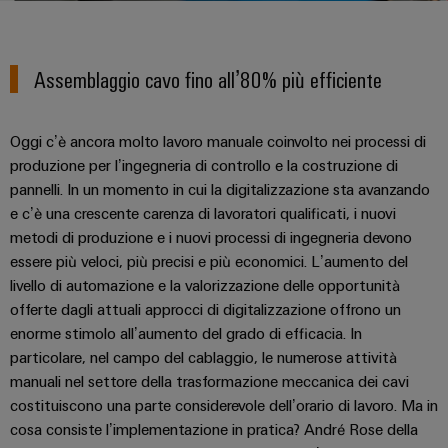
sfide
circuito
eventi
diventano
di
di
Nord
Rete commerciale
stampato
Servizio
tangibili
collegamento
Weidmüller
ovest
Digital
e
e
di
Assemblaggio cavo fino all’80% più efficiente
PUSH
le
Experience
connettori
consegna
Facts
Lombardia
Società
soluzioni
IN
PCB
rapida
and
possono
KEY
Nord
essere
Oggi c’è ancora molto lavoro manuale coinvolto nei processi di
Microgriglie
Figures
26
sperimentate.
Sistemi
est
Shop online
produzione per l’ingegneria di controllo e la costruzione di
DC
di
Sostenibilità
pannelli. In un momento in cui la digitalizzazione sta avanzando
Centro
Consulenza
Centro
Edge
custodie
e c’è una crescente carenza di lavoratori qualificati, i nuovi
ALL
dati
e
Weidmüller
sud
SERVICES
computing
e
metodi di produzione e i nuovi processi di ingegneria devono
Soluzioni
ingegneria
Academy
essere più veloci, più precisi e più economici. L’aumento del
e
u-
componenti
digitale
Emilia
prodotti
livello di automazione e la valorizzazione delle opportunità
OS
Human
Romagna
per
Sistemi
offerte dagli attuali approcci di digitalizzazione offrono un
Consulenza
centri
Resources
Industrial
di
enorme stimolo all’aumento del grado di efficacia. In
dati
sulla
-
5G
inserimento
particolare, nel campo del cablaggio, le numerose attività
Compliance
connettività
Canale
efficienti,
manuali nel settore della trasformazione meccanica dei cavi
cavi
affidabili
distributivo
Single
Sedi
costituiscono una parte considerevole dell’orario di lavoro. Ma in
Ingegneria
e
e
Pair
cosa consiste l’implementazione in pratica? André Rose della
digitale
scalabili
componenti
Distribution