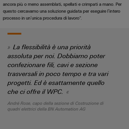
di
I
stato
efficacia
ancora più o meno assemblati, spellati e crimpati a mano. Per
IoT
formazione
nostri
solido
delle
questo cercavamo una soluzione guidata per eseguire l’intero
risorse
industriale
e
partner
processo in un’unica procedura di lavoro”.
Amplificatori
webinar
Idrogeno
Sicurezza
Distribuzione
di
L'idrogeno
industriale
isolamento
come
IIoT
e
tecnologia
Opzioni
La flessibilità è una priorità
SOFTWARE
e
fondamentale
trasduttori
di
per
di
rete
assoluta per noi. Dobbiamo poter
di
ordinamento
la
IIoT
del
confezionare fili, cavi e sezione
transizione
misura
digitali
e
partner
energetica
trasversali in poco tempo e tra vari
automazione
di
Alimentatori
eShop
Industria
progetti. Ed è esattamente quello
automazione
ferroviaria
Soluzioni
Custodie
che ci offre il WPC.
Interfaccia
Soluzioni
di
Trovate
per
OCI
moderne
André Rose, capo della sezione di Costruzione di
gestione
il
componenti
e
quadri elettrici della BN Automation AG
Interfaccia
energetica
vostro
elettronici
digitali
per
EDI
partner
una
Piattaforma
Protezione
di
mobilità