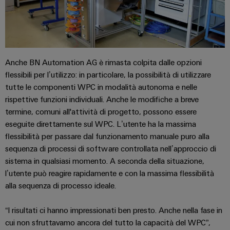
fabbrica
Misurazione
Stoccaggio
dell'energia
di
Weidmüller
energia
Industrial
Soluzioni
Anche BN Automation AG è rimasta colpita dalle opzioni
e
AI
flessibili per l’utilizzo: in particolare, la possibilità di utilizzare
prodotti
tutte le componenti WPC in modalità autonoma e nelle
per
Accesso
sistemi
rispettive funzioni individuali. Anche le modifiche a breve
remoto
di
termine, comuni all'attività di progetto, possono essere
stoccaggio
eseguite direttamente sul WPC. L’utente ha la massima
Piattaforma
energetico
flessibilità per passare dal funzionamento manuale puro alla
(ESS)
dei
sequenza di processi di software controllata nell’approccio di
servizi
Trasmissione
sistema in qualsiasi momento. A seconda della situazione,
industriali
e
l’utente può reagire rapidamente e con la massima flessibilità
easyConnect
distribuzione
alla sequenza di processo ideale.
Stabilità
e
“I risultati ci hanno impressionati ben presto. Anche nella fase in
sicurezza
Workplace
cui non sfruttavamo ancora del tutto la capacità del WPC”,
per