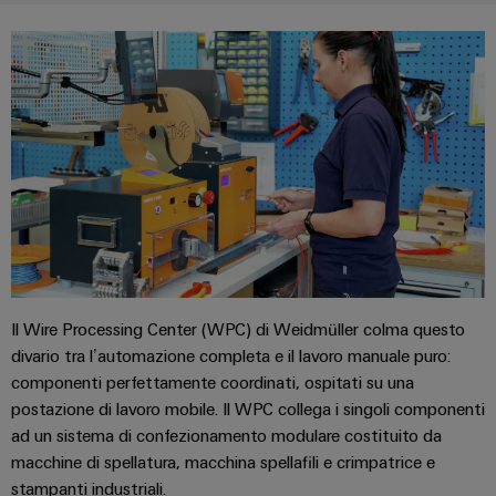
dei
da
rispettosa
soluzioni
ALL
servizi
fulmini
del
SERVICES
per
clima
industriali
e
l’IIoT
nel
easyConnect
sovratensioni
trasporto
e
ferroviario
l’automazione
Power
Combiner
Infrastrutture
Plant
box
degli
Controller
per
edifici
il
Soluzioni
fotovoltaico
per
Device
i
Distributori
Manufacturer
requisiti
Il Wire Processing Center (WPC) di Weidmüller colma questo
bus
specifici
dell’infrastruttura
Morsetti
divario tra l’automazione completa e il lavoro manuale puro:
di
di
componenti perfettamente coordinati, ospitati su una
per
campo
costruzione
postazione di lavoro mobile. Il WPC collega i singoli componenti
circuito
Costruzione
ad un sistema di confezionamento modulare costituito da
stampato
di
macchine di spellatura, macchina spellafili e crimpatrice e
e
Automazione
stampanti industriali.
quadri