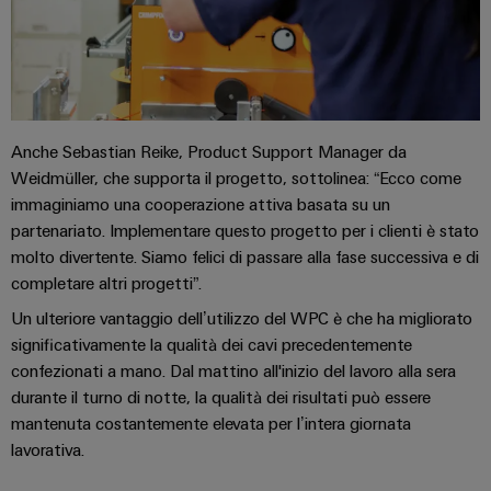
assemblati
personalizzati
Nuovi
Anche Sebastian Reike, Product Support Manager da
prodotti
Weidmüller, che supporta il progetto, sottolinea: “Ecco come
Connettività
pratica per la
immaginiamo una cooperazione attiva basata su un
vostra
partenariato. Implementare questo progetto per i clienti è stato
industria. Le
nostre
molto divertente. Siamo felici di passare alla fase successiva e di
novità
completare altri progetti”.
Industrial
Connectivity.
Un ulteriore vantaggio dell’utilizzo del WPC è che ha migliorato
significativamente la qualità dei cavi precedentemente
confezionati a mano. Dal mattino all'inizio del lavoro alla sera
durante il turno di notte, la qualità dei risultati può essere
mantenuta costantemente elevata per l’intera giornata
lavorativa.