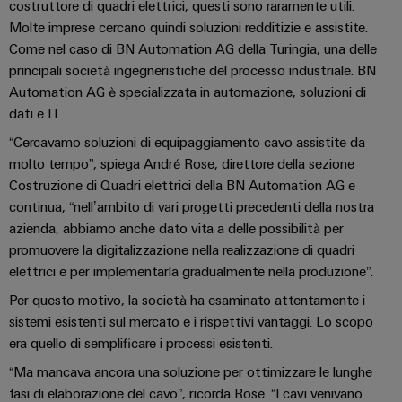
Energia
Conformità
Misurazione
costruttore di quadri elettrici, questi sono raramente utili.
Eccellenza
operativa
Interfacce
ambientale
Molte imprese cercano quindi soluzioni redditizie e assistite.
smart
nell'energia
Come nel caso di BN Automation AG della Turingia, una delle
di
dei
eolica
Le
Workplace
Webshop
principali società ingegneristiche del processo industriale. BN
servizio
prodotti
nostre
Energia
solutions
Automation AG è specializzata in automazione, soluzioni di
novità
Box
PSIRT
tradizionale
dati e IT.
di
Overall
Il
Novità
“Cercavamo soluzioni di equipaggiamento cavo assistite da
Dati
futuro
Sistemi
distribuzione
Equipment
molto tempo”, spiega André Rose, direttore della sezione
aziendali
per
tecnici
e
Efficiency
Costruzione di Quadri elettrici della BN Automation AG e
la
Eventi
produzione
soluzioni
(OEE)
continua, “nell’ambito di vari progetti precedenti della nostra
Cataloghi
energetica
Componenti
e
azienda, abbiamo anche dato vita a delle possibilità per
prodotti
comprovata
Analitica
elettronici
fiere
promuovere la digitalizzazione nella realizzazione di quadri
tecnici
industriale
Fotovoltaico
elettrici e per implementarla gradualmente nella produzione”.
Moduli
Trade
Sfruttare
Riparazioni
Per questo motivo, la società ha esaminato attentamente i
Automazione
relè
l'energia
Press
e
sistemi esistenti sul mercato e i rispettivi vantaggi. Lo scopo
decentrata
solare
e
News
ricambi
era quello di semplificare i processi esistenti.
per
relè
il
Automazione
“Ma mancava ancora una soluzione per ottimizzare le lunghe
grado
Corsi
a
industriale
fasi di elaborazione del cavo”, ricorda Rose. “I cavi venivano
di