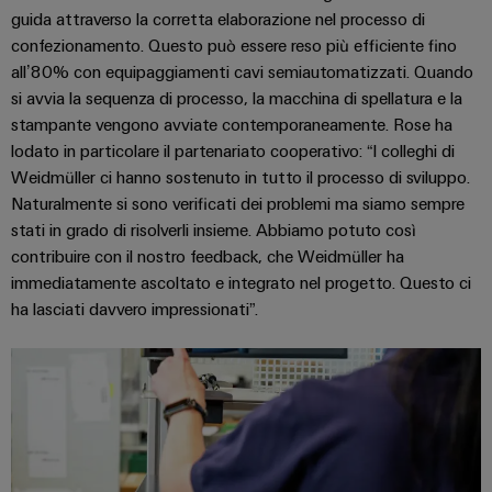
quadro
Gas
guida attraverso la corretta elaborazione nel processo di
elettrico
Garantire
confezionamento. Questo può essere reso più efficiente fino
la
all’80% con equipaggiamenti cavi semiautomatizzati. Quando
sicurezza
si avvia la sequenza di processo, la macchina di spellatura e la
di
Servizio
funzionamento
stampante vengono avviate contemporaneamente. Rose ha
con
di
lodato in particolare il partenariato cooperativo: “I colleghi di
soluzioni
assemblaggio
Weidmüller ci hanno sostenuto in tutto il processo di sviluppo.
in
Naturalmente si sono verificati dei problemi ma siamo sempre
rete
Guide
per
stati in grado di risolverli insieme. Abbiamo potuto così
l'industria
per
contribuire con il nostro feedback, che Weidmüller ha
di
morsettiere
immediatamente ascoltato e integrato nel progetto. Questo ci
processo
preassemblate
ha lasciati davvero impressionati”.
Custodie
modificate
e
dotate
Cavi