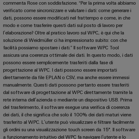
e
reti
commenta Rose con soddisfazione. “Per la prima volta abbiamo
energetiche
Accessori
verificato come sincronizzare e valutare i dati: come generare i
moderne
dati, possono essere modificati nel frattempo e come, in che
Utensili
Trattamento
modo e come trasferire questi dati sul posto di lavoro per
l’elaborazione? Oltre al pratico lavoro sul WPC, è qui che la
dell’acqua
Macchine
soluzione di Weidmüller ci ha impressionato subito: con che
e
automatiche
facilità possiamo spostare i dati.” Il software WPC Tool
delle
assicura una coerenza ottimale dei dati. In questo modo, i dati
Stampanti
acque
possono essere semplicemente trasferiti dalla fase di
industriali
reflue
progettazione al WPC. I dati possono essere importati
Soluzioni
Software
direttamente da file EPLAN o CSV, ma anche essere immessi
per
manualmente. Questi dati possono pertanto essere trasferiti
l’industria
Marcatori
dell’acqua
dal software di progettazione al WPC direttamente tramite la
e
rete interna dell’azienda o mediante un dispositivo USB. Prima
delle
Illuminazione
del trasferimento, il software esegue una verifica di coerenza
acque
industriale
reflue
dei dati, il che significa che solo il 100% dei dati maturi viene
trasferito al WPC. L’utente può visualizzare e filtrare facilmente
Infrastruttura
Oil
gli ordini su una visualizzazione touch screen da 15". Il software
del
&
a funzionamento intuitivo del WPC fa navigare l’utente e lo