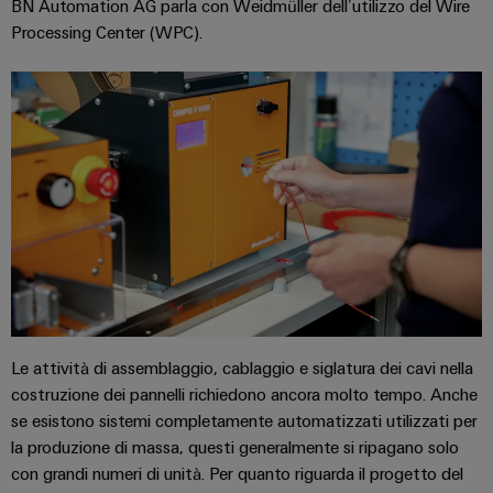
Informazioni
Ethernet
BN Automation AG parla con Weidmüller dell’utilizzo del Wire
Manager
Costruzione
sulla
Configuratore
Cavi
Processing Center (WPC).
navale
gestione
Weidmüller
di
Soluzioni
e
Quadro
collegamento,
di
Sales
Servizi
certificati
elettrico
cavi
connessione
Business
per
complete
e
patch
Development
Orange
connettori
per
campo
e
l'industria
Mag
PCB
cavi
marittima
Connectivity
|
Cablaggio
Consulting
Servizi
Device
Rivista
sul
Soluzioni
di
manufacturers
per
campo
di
Macchine
laboratorio
Soluzioni
i
cablaggio
di
Configuratore
Device
clienti
del
connettività
Weidmüller
manufacturers
innovative
sistema
Le attività di assemblaggio, cablaggio e siglatura dei cavi nella
Supporto
Il
per
e
costruzione dei pannelli richiedono ancora molto tempo. Anche
Costruzione
Transportation
dispositivi
nostro
se esistono sistemi completamente automatizzati utilizzati per
di
Supporto
intelligente
Management
Energia
Processo
la produzione di massa, questi generalmente si ripagano solo
migrazione
tecnico
dell’armadio
eolica
con grandi numeri di unità. Per quanto riguarda il progetto del
PLC
Career