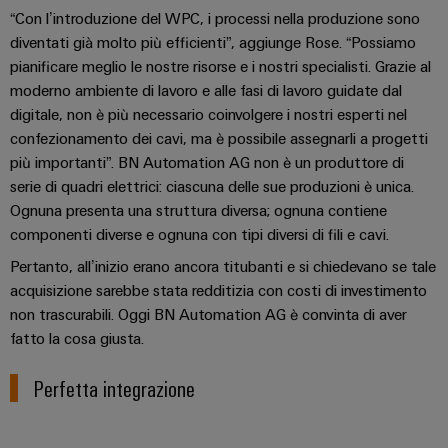
“Con l’introduzione del WPC, i processi nella produzione sono
diventati già molto più efficienti”, aggiunge Rose. “Possiamo
pianificare meglio le nostre risorse e i nostri specialisti. Grazie al
moderno ambiente di lavoro e alle fasi di lavoro guidate dal
digitale, non è più necessario coinvolgere i nostri esperti nel
confezionamento dei cavi, ma è possibile assegnarli a progetti
Configuratore
più importanti”. BN Automation AG non è un produttore di
Weidmüller
serie di quadri elettrici: ciascuna delle sue produzioni è unica.
Ingegneria
Ognuna presenta una struttura diversa; ognuna contiene
digitale di
livello
componenti diverse e ognuna con tipi diversi di fili e cavi.
successivo:
intuitiva,
Pertanto, all’inizio erano ancora titubanti e si chiedevano se tale
semplice,
acquisizione sarebbe stata redditizia con costi di investimento
rapida
non trascurabili. Oggi BN Automation AG è convinta di aver
fatto la cosa giusta.
Perfetta integrazione