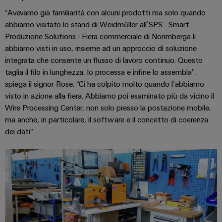
connettori
e
elettrici
“Avevamo già familiarità con alcuni prodotti ma solo quando
PCB
software
Soluzioni
abbiamo visitato lo stand di Weidmüller all’SPS - Smart
per
Servizi
Comandi
Produzione Solutions - Fiera commerciale di Norimberga li
le
per
abbiamo visti in uso, insieme ad un approccio di soluzione
sfide
Sistemi
integrata che consente un flusso di lavoro continuo. Questo
connettori
della
I/O
costruzione
taglia il filo in lunghezza, lo processa e infine lo assembla”,
PCB
di
spiega il signor Rose. “Ci ha colpito molto quando l’abbiamo
quadri
Industrial
Produttore
visto in azione alla fiera. Abbiamo poi esaminato più da vicino il
elettrici
Ethernet
di
Wire Processing Center, non solo presso la postazione mobile,
macchine
ma anche, in particolare, il software e il concetto di coerenza
apparecchiature
Pannelli
Soluzioni
dei dati”.
originali
touch
per
(OEM)
i
vari
Strumenti
settori
di
della
progettazione
macchina
e
e
dell’automazione
visualizzazione
di