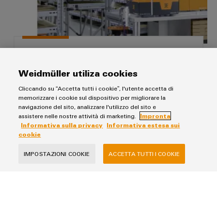
Wire Processing Center per la lavorazione
semi automatica del cavo
Weidmüller utiliza cookies
Aumentare il grado di efficacia nella fase di
Cliccando su “Accetta tutti i cookie”, l'utente accetta di
progettazione, montaggio e realizzazione di quadri
memorizzare i cookie sul dispositivo per migliorare la
elettrici
navigazione del sito, analizzare l'utilizzo del sito e
assistere nelle nostre attività di marketing.
Impronta
Informativa sulla privacy
Informativa estesa sui
cookie
IMPOSTAZIONI COOKIE
ACCETTA TUTTI I COOKIE
Informativa sulla privacy
Impronta