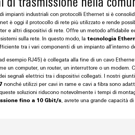
ni di trasmissione nella comu
i impianti industriali con protocolli Ethernet si è consolid
t è oggi il protocollo di rete più utilizzato e rende possi
outer e altri dispositivi di rete. Offre un metodo affidabile 
 sistemi sulla rete. In questo modo, la
tecnologia Ether
fficiente tra i vari componenti di un impianto all’interno de
d esempio RJ45) è collegata alla fine di un cavo Etherne
ome un computer, un router, un interruttore o un modem. C
egnali elettrici tra i dispositivi collegati. I nostri giunti
7
nonché utilizzi per cavi in rame e cavi a fibra sono adatti
, queste soluzioni riducono notevolmente i tempi di montag
issione fino a 10 Gbit/s
, avrete una grande capacità di 