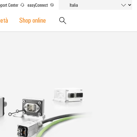
port Center
easyConnect
ietà
Shop online