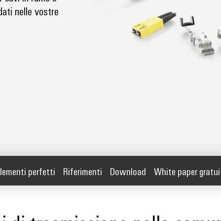
dati nelle vostre
ementi perfetti
Riferimenti
Download
White paper gratui