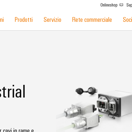
Onlineshop
Sup
ni
Prodotti
Servizio
Rete commerciale
Soc
trial
r cavi in rame e