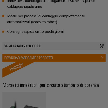
fabbrica
Innovativa tecnologia di collegamento SNAP IN per un
Misurazione
cablaggio rapidissimo
Stoccaggio
dell'energia
di
Ideale per processi di cablaggio completamente
Weidmüller
energia
automatizzati (ready-to-robot)
Industrial
Soluzioni
Consegna rapida entro pochi giorni
e
AI
prodotti
per
Accesso
sistemi
VAI AL CATALOGO PRODOTTI
remoto
di
stoccaggio
DOWNLOAD PANORAMICA PRODOTTI
Piattaforma
energetico
Highlight
(ESS)
dei
servizi
Trasmissione
industriali
e
Morsetti innestabili per circuito stampato di potenza
easyConnect
distribuzione
Stabilità
e
sicurezza
Workplace
per