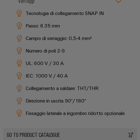
Vantaggi
dei
da
rispettosa
soluzioni
ALL
servizi
fulmini
del
SERVICES
per
Tecnologia di collegamento SNAP IN
clima
industriali
e
l’IIoT
nel
easyConnect
Passo: 6.35 mm​
sovratensioni
trasporto
e
ferroviario
l’automazione
Campo di serraggio: 0,5-4 mm²​
Power
Combiner
Infrastrutture
Plant
box
Numero di poli 2-9
degli
Controller
per
edifici
UL: 600 V / 30 A
il
Soluzioni
fotovoltaico
per
IEC: 1000 V / 40 A
Device
i
Distributori
Manufacturer
requisiti
Collegamento a saldare: THT/THR
bus
specifici
dell’infrastruttura
Morsetti
Direzione in uscita 90°​/180°
di
di
per
campo
costruzione
Fissaggio laterale a ingombro ridotto opzionale
circuito
Costruzione
stampato
di
e
Automazione
GO TO PRODUCT CATALOGUE
quadri