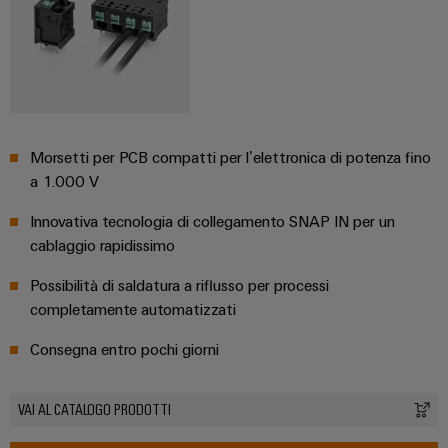
e
reti
energetiche
Accessori
moderne
Utensili
Trattamento
dell’acqua
Macchine
e
automatiche
Morsetti per PCB compatti per l’elettronica di potenza fino
delle
Stampanti
a 1.000 V
acque
industriali
reflue
Innovativa tecnologia di collegamento SNAP IN per un
Soluzioni
cablaggio rapidissimo
Software
per
l’industria
Possibilità di saldatura a riflusso per processi
Marcatori
dell’acqua
completamente automatizzati​
e
delle
Illuminazione
Consegna entro pochi giorni
acque
industriale
reflue
Infrastruttura
Oil
VAI AL CATALOGO PRODOTTI
del
&