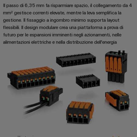
di
I
stato
efficacia
Il passo di 6,35 mm fa risparmiare spazio, il collegamento da 4
IoT
formazione
nostri
solido
delle
mm² gestisce correnti elevate, mentre la leva semplifica la
risorse
industriale
e
partner
gestione. Il fissaggio a ingombro minimo supporta layout
Amplificatori
webinar
Idrogeno
flessibili. Il design modulare crea una piattaforma a prova di
Sicurezza
Distribuzione
di
L'idrogeno
futuro per le espansioni imminenti negli azionamenti, nelle
industriale
isolamento
come
IIoT
alimentazioni elettriche e nella distribuzione dell'energia
e
tecnologia
Opzioni
SOFTWARE
e
fondamentale
trasduttori
di
per
di
rete
di
ordinamento
la
IIoT
del
transizione
misura
digitali
e
partner
energetica
automazione
di
Alimentatori
eShop
Industria
automazione
ferroviaria
Soluzioni
Custodie
Interfaccia
Soluzioni
di
Trovate
per
OCI
moderne
gestione
il
componenti
e
Interfaccia
energetica
vostro
elettronici
digitali
per
EDI
partner
una
Piattaforma
Protezione
di
mobilità