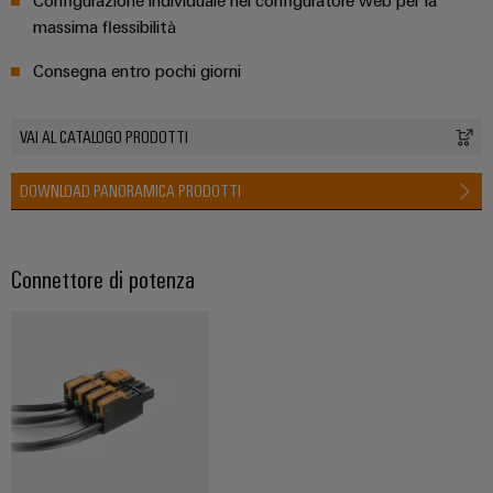
Configurazione individuale nel configuratore web per la
assemblati
massima flessibilità
personalizzati
Consegna entro pochi giorni
Nuovi
VAI AL CATALOGO PRODOTTI
prodotti
Connettività
DOWNLOAD PANORAMICA PRODOTTI
pratica per la
vostra
industria. Le
nostre
novità
Connettore di potenza
Industrial
Connectivity.