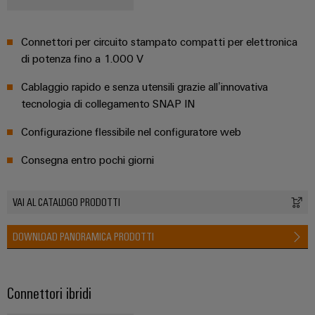
Connettori per circuito stampato compatti per elettronica
di potenza fino a 1.000 V
Cablaggio rapido e senza utensili grazie all’innovativa
tecnologia di collegamento SNAP IN
Configuratore
Weidmüller
Configurazione flessibile nel configuratore web
Ingegneria
digitale di
Consegna entro pochi giorni
livello
successivo:
intuitiva,
semplice,
VAI AL CATALOGO PRODOTTI
rapida
DOWNLOAD PANORAMICA PRODOTTI
Connettori ibridi