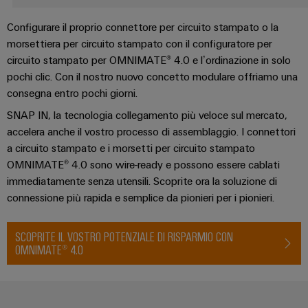
Informazioni
Consulenza e supporto
Ethernet
Manager
Costruzione
sulla
Configuratore
Cavi
Configurare il proprio connettore per circuito stampato o la
navale
gestione
Weidmüller
di
Servizio e supporto
morsettiera per circuito stampato con il configuratore per
Soluzioni
e
Quadro
collegamento,
circuito stampato per OMNIMATE® 4.0 e l’ordinazione in solo
di
Sales
Servizi
certificati
elettrico
cavi
connessione
pochi clic. Con il nostro nuovo concetto modulare offriamo una
Business
per
complete
e
patch
consegna entro pochi giorni.
Development
Orange
connettori
per
campo
e
l'industria
SNAP IN, la tecnologia collegamento più veloce sul mercato,
Mag
PCB
cavi
marittima
Connectivity
accelera anche il vostro processo di assemblaggio. I connettori
|
Cablaggio
Consulting
Servizi
a circuito stampato e i morsetti per circuito stampato
Device
Rivista
sul
Soluzioni
di
OMNIMATE® 4.0 sono wire-ready e possono essere cablati
manufacturers
per
campo
di
Macchine
immediatamente senza utensili. Scoprite ora la soluzione di
laboratorio
Soluzioni
i
cablaggio
connessione più rapida e semplice da pionieri per i pionieri.
di
Configuratore
Device
clienti
del
connettività
Weidmüller
manufacturers
innovative
sistema
Supporto
Il
SCOPRITE IL VOSTRO POTENZIALE DI RISPARMIO CON
per
e
Costruzione
OMNIMATE® 4.0
Transportation
dispositivi
nostro
di
Supporto
intelligente
Management
Energia
Processo
migrazione
tecnico
dell’armadio
eolica
PLC
Career