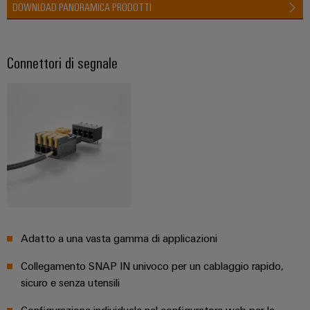
quadro
Gas
DOWNLOAD PANORAMICA PRODOTTI
elettrico
Garantire
la
sicurezza
Connettori di segnale
di
Servizio
funzionamento
con
di
soluzioni
assemblaggio
in
rete
Guide
per
l'industria
per
di
morsettiere
processo
preassemblate
Custodie
modificate
Adatto a una vasta gamma di applicazioni
e
Collegamento SNAP IN univoco per un cablaggio rapido,
dotate
sicuro e senza utensili
Cavi