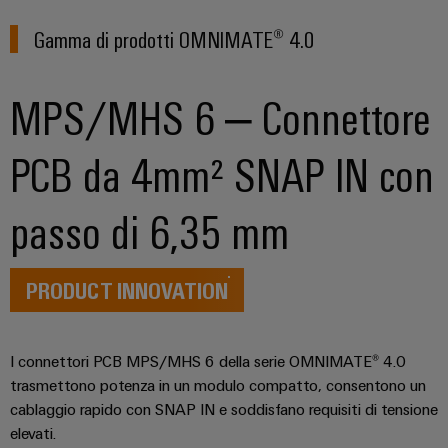
Energia
Conformità
Misurazione
Eccellenza
operativa
Interfacce
ambientale
smart
Gamma di prodotti OMNIMATE® 4.0
nell'energia
di
dei
eolica
Le
Workplace
Webshop
servizio
prodotti
nostre
Energia
MPS/MHS 6 – Connettore
solutions
novità
Box
PSIRT
tradizionale
di
Overall
Il
PCB da 4mm² SNAP IN con
Novità
Dati
futuro
Sistemi
distribuzione
Equipment
aziendali
per
tecnici
e
Efficiency
la
passo di 6,35 mm
Eventi
produzione
soluzioni
(OEE)
Cataloghi
energetica
Componenti
e
prodotti
comprovata
Analitica
elettronici
fiere
tecnici
PRODUCT INNOVATION
industriale
Fotovoltaico
Moduli
Trade
Sfruttare
Riparazioni
Automazione
relè
l'energia
Press
e
I connettori PCB MPS/MHS 6 della serie OMNIMATE® 4.0
decentrata
solare
e
News
ricambi
per
trasmettono potenza in un modulo compatto, consentono un
relè
il
Automazione
cablaggio rapido con SNAP IN e soddisfano requisiti di tensione
grado
Corsi
a
industriale
elevati.
di