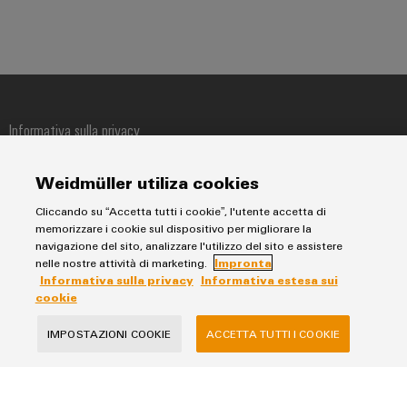
Informativa sulla privacy
Impronta
Informativa estesa sui cookie
Weidmüller utiliza cookies
Cliccando su “Accetta tutti i cookie”, l'utente accetta di
Weidmüller Italia
memorizzare i cookie sul dispositivo per migliorare la
navigazione del sito, analizzare l'utilizzo del sito e assistere
via Albert Einstein 4
nelle nostre attività di marketing.
Impronta
20092 Cinisello Balsamo MI
Informativa sulla privacy
Informativa estesa sui
cookie
telefono +39 02 66068-1
fax +39 02 6124945
IMPOSTAZIONI COOKIE
ACCETTA TUTTI I COOKIE